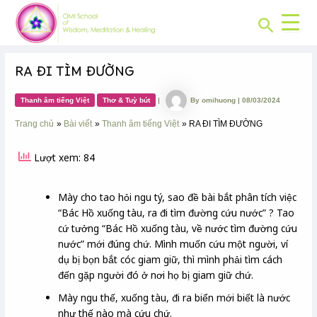
CHUYÊN
Skip
Post
MỤC:
Search
to
navigation
content
RA ĐI TÌM ĐƯỜNG
Thanh âm tiếng Việt
Thơ & Tuỳ bút
|
By
omihuong
|
08/03/2024
Trang chủ
Bài viết
Thanh âm tiếng Việt
RA ĐI TÌM ĐƯỜNG
Lượt xem: 84
Mày cho tao hỏi ngu tý, sao đề bài bắt phân tích việc
“Bác Hồ xuống tàu, ra đi tìm đường cứu nước” ? Tao
cứ tưởng “Bác Hồ xuống tàu, về nước tìm đường cứu
nước” mới đúng chứ. Mình muốn cứu một người, ví
dụ bị bọn bắt cóc giam giữ, thì mình phải tìm cách
đến gặp người đó ở nơi họ bị giam giữ chứ.
Mày ngu thế, xuống tàu, đi ra biển mới biết là nước
như thế nào mà cứu chứ.