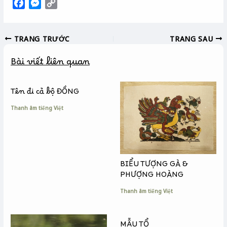
F
M
C
a
e
o
c
s
p
TRANG TRƯỚC
TRANG SAU
e
s
y
b
e
L
Bài viết liên quan
o
n
i
o
g
n
k
e
k
Tên đi cả bộ ĐỒNG
r
Thanh âm tiếng Việt
BIỂU TƯỢNG GÀ &
PHƯỢNG HOÀNG
Thanh âm tiếng Việt
MẪU TỔ