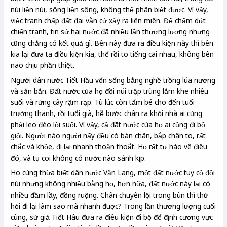
núi liền núi, sông liền sông, không thể phân biệt được. Vì vậy,
việc tranh chấp đất đai vẫn cứ xảy ra liên miên. Để chấm dứt
chiến tranh, tin sứ hai nước đã nhiều lần thương lượng nhưng
cũng chẳng có kết quả gì. Bên này đưa ra điều kiện này thì bên
kia lại đưa ta điều kiện kia, thế rồi to tiếng cãi nhau, không bên
nao chịu phần thiệt.
Người dân nước Tiết Hầu vốn sống bằng nghề trồng lúa nương
và săn bắn. Đất nước của họ đồi núi trập trùng lắm khe nhiêu
suối và rừng cây rậm rạp. Tù lúc còn tấm bé cho đến tuổi
trường thanh, rồi tuổi già, hễ bước chân ra khỏi nhà ai củng
phải leo đèo lội suối. Vì vậy, cả đãt nước cùa họ ai củng đi bộ
giỏi. Người nào người nấy đều có bàn chân, bắp chân to, rất
chắc và khỏe, đi lại nhanh thoăn thoắt. Họ rất tự hào vê điêu
đó, và tụ coi không có nước nào sánh kịp.
Ho cùng thừa biết dân nước Văn Lang, một đất nước tuy cỏ đồi
núi nhưng không nhiều bằng họ, hơn nữa, đất nước này lại có
nhiều đầm lầy, đồng ruộng. Chân chuyên lội trong bùn thì thử
hỏi đi lại làm sao mà nhanh đuợc? Trong lần thương lượng cuối
cùng, sứ giả Tiết Hâu đưa ra điêu kiện đi bộ để định cương vực