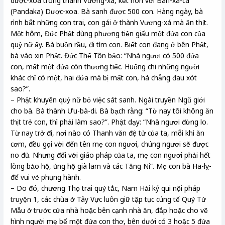
dược-xoa trong thành Vương-xá, kết hôn với Bàn-xà-ca
(Pandaka) Dược-xoa. Bà sanh được 500 con. Hàng ngày, bà
rình bắt những con trai, con gái ở thành Vương-xá mà ăn thịt.
Một hôm, Đức Phật dùng phương tiện giấu một đứa con của
quỷ nữ ấy. Bà buồn rầu, đi tìm con. Biết con đang ở bên Phật,
bà vào xin Phật. Đức Thế Tôn bảo: “Nhà ngươi có 500 đứa
con, mất một đứa còn thương tiếc. Huống chi những người
khác chỉ có một, hai đứa mà bị mất con, há chẳng đau xót
sao?”.
– Phật khuyên quỷ nữ bỏ việc sát sanh. Ngài truyền Ngũ giới
cho bà. Bà thành Ưu-bà-di. Bà bạch rằng: “Từ nay tôi không ăn
thịt trẻ con, thì phải làm sao?”. Phật dạy: “Nhà ngươi đừng lo.
Từ nay trở đi, nơi nào có Thanh văn đệ tử của ta, mỗi khi ăn
cơm, đều gọi vời đến tên mẹ con ngươi, chúng ngươi sẽ được
no đủ. Nhưng đối với giáo pháp của ta, mẹ con ngươi phải hết
lòng bảo hộ, ủng hộ già lam và các Tăng Ni”. Mẹ con bà Ha-lỵ-
đế vui vẻ phụng hành.
– Do đó, chương Thọ trai quỷ tắc, Nam Hải ký qui nội pháp
truyện 1, các chùa ở Tây Vực luôn giữ tập tục cúng tế Quỷ Tử
Mẫu ở trước cửa nhà hoặc bên cạnh nhà ăn, đắp hoặc cho vẽ
hình người mẹ bế một đứa con thơ, bên dưới có 3 hoặc 5 đứa