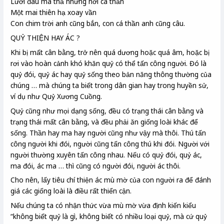
Lưới đâu mà thả những nơi cá thần
Một mai thiên hạ xoay vần
Con chim trời anh cũng bắn, con cá thần anh cũng câu.
QUỶ THIỆN HAY ÁC ?
Khi bị mất cân bằng, trở nên quá dương hoặc quá âm, hoặc bị
rơi vào hoàn cảnh khó khăn quỷ có thể tấn công người. Đó là
quỷ đói, quỷ ác hay quỷ sống theo bản năng thông thường của
chúng … mà chúng ta biết trong dân gian hay trong huyền sử,
ví dụ như Quỷ Xương Cuồng.
Quỷ cũng như mọi dạng sống, đều có trạng thái cân bằng và
trạng thái mất cân bằng, và đều phải ăn giống loài khác để
sống. Thần hay ma hay người cũng như vậy mà thôi. Thú tấn
công người khi đói, người cũng tấn công thú khi đói. Người với
người thường xuyên tấn công nhau. Nếu có quỷ đói, quỷ ác,
ma đói, ác ma … thì cũng có người đói, người ác thôi.
Cho nên, lấy tiêu chí thiện ác mù mờ của con người ra để đánh
giá các giống loài là điều rất thiển cận.
Nếu chúng ta có nhận thức vừa mù mờ vừa định kiến kiểu
“không biết quỷ là gì, không biết có nhiều loại quỷ, mà cứ quỷ