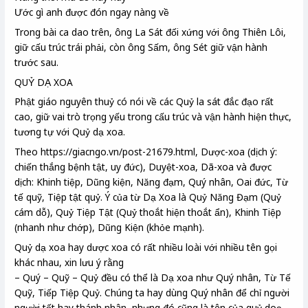
Ước gì anh được đón ngay nàng về
Trong bài ca dao trên, ông La Sát đối xứng với ông Thiên Lôi,
giữ cấu trúc trái phải, còn ông Sấm, ông Sét giữ vận hành
trước sau.
QUỶ DẠ XOA
Phật giáo nguyên thuỷ có nói về các Quỷ la sát đắc đạo rất
cao, giữ vai trò trọng yếu trong cấu trúc và vận hành hiện thực,
tương tự với Quỷ dạ xoa.
Theo https://giacngo.vn/post-21679.html, Dược-xoa (dịch ý:
chiến thắng bệnh tật, uy đức), Duyệt-xoa, Dã-xoa và được
dịch: Khinh tiệp, Dũng kiện, Năng đạm, Quý nhân, Oai đức, Từ
tế quỹ, Tiệp tật quỷ. Ý của từ Dạ Xoa là Quỷ Năng Đạm (Quỷ
cám dỗ), Quỷ Tiệp Tật (Quỷ thoắt hiện thoắt ẩn), Khinh Tiệp
(nhanh như chớp), Dũng Kiện (khỏe mạnh).
Quỷ dạ xoa hay dược xoa có rất nhiều loài với nhiều tên gọi
khác nhau, xin lưu ý rằng
– Quý – Quỹ – Quỷ đều có thể là Dạ xoa như Quý nhân, Từ Tế
Quỹ, Tiếp Tiệp Quỷ. Chúng ta hay dùng Quý nhân để chỉ người
người tốt hay thánh nhân, nhưng đó cũng là tên của quỷ doạ