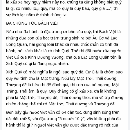
là xấu xa hay nguy hiểm này nọ, chúng ta cũng không biết quý
là gì, có nhiều loại quý, mà cứ quý là quý báu, quý giá ….”, thì
sự lệch lạc nằm ở chính chúng ta.
ĐA CHỦNG TỘC BÁCH VIỆT
Nếu như đa hành là đặc trưng cơ bản của quỷ, thì Bách Việt là
những đứa con của bọc trăm trứng sinh ra bởi Âu Cơ và Lạc
Long Quân, hai giống loài khác xa nhau chắc chắn có tính đa
hành, nói cách khác là có tính Quỷ. Thế thì đất nước của người
Việt Cổ của Kinh Dương Vương, cha của Lạc Long Quân tên là
Xích Quỷ có gì là đáng ngạc nhiên.
Xích Quỷ có một nghĩa là ngôi sao quỷ đỏ. Cự Giải là chòm sao
quỷ với tinh chủ là Mặt trăng. Nếu lấy Mặt Trời, Thái dương,
Thượng đế là tiêu chí để đánh giá, thì con cua bò ngang, Mặt
Trăng, Thái âm là quỷ. Quỷ chẳng có gì xấu xa, chỉ là không
phải là Mặt trời, Thượng dế, Thái dương thôi, mà vũ trụ đương
nhiên chẳng thể chỉ có Mặt trời, Thái dương và Thượng đế.
Đến bây giờ nước Việt vẫn có 64 dân tộc, cùng sinh sống trên
dải đất chữ S, với đặc trưng “5 người 10 ý”, vậy không phải đa
hành thì là gì ? Người Việt vẫn giữ được đăc trưng rõ nét của