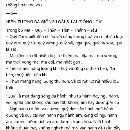
chồng hoặc me vợ)
—o—
HIỆN TƯỢNG ĐA GIỐNG LOÀI & LAI GIỐNG LOÀI
Trong bộ Ma – Quỷ – Thần – Tiên – Thánh – Yêu
– Quỷ đươc biết đến nhiều với năng lượng hoả và có nhiều loại
quỷ đực, quỷ cái, quỷ vương, quỷ sái, ngạ quỷ, quỷ dạ xoa, quỷ
la sát …
– Ma cũng có rất nhiều loại từ thiên ma, địa ma, ma vương,
ma trơi, vong ma, ma đói, ma nhát gan …
– Tiên mang năng lượng khí thuỷ và cũng có thiên tiên, địa
tiên, thuỷ tiên, tiên khí …
– Thần mang năng lượng thổ hơn, và có rất rất rất nhiều loại
thần
“Quỷ” là một dạng sống đa hành, như tứ hành hay ngũ hành,
với nghĩa gốc không xấu hay tốt, không âm hay dương. Ví dụ
– Ngũ hành có âm và dương, quỷ đực vận hành ngũ hành
dương và quỷ cái vận hành ngũ hành âm, cũng có ngũ hành
âm dương lưỡng tính và âm dương trung hòa. Ngũ hành
không thuận hay không nghịch mà mọi vận hành đều cần đầy