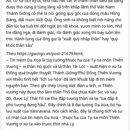
Ân, có sự tích kỳ bí, như hầu hết các vị thánh thần siêu đa dạng
được thờ cúng ở từng làng xã trên khắp lãnh thổ Việt Nam.
Thánh Gióng có thể là nòi giống quỷ gốc của dòng máu Hồng
Bàng, đất nước Xích Quỷ. Ông sinh ra không biết nói năng cho
đến lúc ba tuổi thì đột ngột ăn rất khoẻ, vươn mình to lớn, nhổ
tre đằng ngà, đi đánh giặc, rồi đánh giặc xong thì bay luôn lên
trời. Hành tung của ông gọi là “xuất quỷ nhập thần” hay “quỷ
khóc thần sầu”
Theo https://giacngo.vn/post-21679.html,
– Tín niệm Dạ Xoa là tùy tướng/thuộc hạ của Tỳ-sa-môn Thiên
Vương – vị thần Hộ quốc và là thần Tài Lộc – xuất hiện ở xứ ta
thông qua truyền thuyết Thánh Gióng/Phù Đổng Thiên Vương
với nhiều tình tiết “lịch sử hóa” đã làm khuất lấp đi tín niệm
nguyên bản. Theo ghi chép trong Việt điện u linh, vị Thiên
vương này được thờ làm thần Thổ Địa chùa Kiến Sơ; và sau
đó, được Lý Thái Tổ sai thợ đắp tượng thần và lại “sai đắp 8
pho tượng đứng hầu”. Đây chính là 8 đại tướng Dạ Xoa, bộ hạ
lưu xuất của Vaisravana. Nói cách khác, đây là chứng tích về sự
có mặt của tín niệm Dạ Xoa – thuộc hạ của Tỳ-sa-môn Thiên
Vương ở xứ ta vào trước thời nhà Lý.