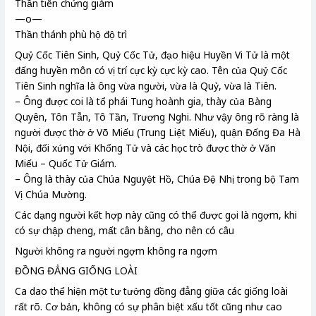
Thần tiên chứng giám
—o—
Thần thánh phù hộ độ trì
Quỷ Cốc Tiên Sinh, Quỷ Cốc Tử, đạo hiệu Huyền Vi Tử là một
đấng huyền môn có vị trí cực kỳ cực kỳ cao. Tên của Quỷ Cốc
Tiên Sinh nghĩa là ông vừa người, vừa là Quỷ, vừa là Tiên.
– Ông được coi là tổ phái Tung hoành gia, thày của Bàng
Quyên, Tôn Tẫn, Tô Tần, Trương Nghi. Như vậy ông rõ ràng là
người được thờ ở Võ Miếu (Trung Liệt Miếu), quận Đống Đa Hà
Nội, đối xứng với Khổng Tử và các học trò được thờ ở Văn
Miếu – Quốc Tử Giám.
– Ông là thày của Chúa Nguyệt Hồ, Chúa Đệ Nhị trong bộ Tam
Vị Chúa Mường.
Các dạng người kết hợp này cũng có thể được gọi là ngợm, khi
có sự chập cheng, mất cân bằng, cho nên có câu
Người không ra người ngợm không ra ngợm
ĐỒNG ĐẲNG GIỐNG LOÀI
Ca dao thể hiện một tư tưởng đồng đẳng giữa các giống loài
rất rõ. Cơ bản, không có sự phân biệt xấu tốt cũng như cao