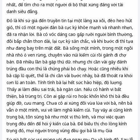
nhất, để tìm cho ra một người di bộ thật xứng đáng với tài
danh siêu đẳng.
Đó là khi sứ giả đến truyền tin tại một làng xa xôi, đèo heo hút
gió, thì có một người đàn bà cực kỳ khòe mạnh và nhanh nhẹn,
đã ra nhận lời. Bà có vóc dáng cao gấp rưỡi nguời bình thường,
đôi bắp chân thon dài, lại cực kỳ săn chắc, và khi bước đi thì tựa
như đang bay trên mặt đất. Bà sống một mình, trong một ngôi
nhà nhỏ ỏ ven rừng, chuyên vào núi kiếm củi rồi gánh đi chợ
bán. Đã nhiều lần bà gặp thú dữ. nhưng chi cần vài gậy đánh
trúng đầu con thú là chúng phải bỏ chạy. Hoặc cũng nhiêu khi
bà cặp lũ quét, thế là chi cần vài bước nhày, bà đã thoát ra khỏi
cơn lũ an toàn. Tính tình bà lại hết sức hào hiệp, độ luợng.
Thấy ai làm điều sai trái, bà ngăn cản. Nếu có hành vi bất
thiện, bà trừng trị. Còn ai gặp rủi ro hoặc khốn khó thi bà đều
giúp đỡ, cưu mang. Chưa có ai xứng đôi vừa lứa với bà, nên bà
vẫn ở một mình, vui vè làm nghề kiếm cùi. Tuy vậy ai cũng kính
trọng bà, tôn sùng bà như một vị thủ linh, và mọi việc quan
trọng đêu đến để hỏi ý kiến của bà. Để biểu thị cho lòng kính
trọng đó, mọi người trong vùng đều gọi bà là mụ Gia
Sứ giả hết sức vui mừng vội đưa ngay mụ Dạ về kinh đô. Sau lễ