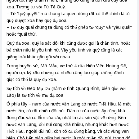
xoa. Tương tự với Từ Tế Quỷ.
– Từ “quỷ quyệt” mà chúng ta quen dùng rất có thể chính là từ
quỷ duyệt xoa hay quỷ dạ xoa.
– Từ quỷ quái chúng ta dùng có thể ghép từ “quỷ” và “yêu quái”
hoặc “quái thú”.
Quỷ dạ xoa, quỷ la sát đôi khi cũng được gọi là chằn tinh, hoặc
bà chằn nếu là yêu tinh nữ. Vậy yêu tinh và quỷ cũng là các
giống loài khác gần gũi với nhau.
Trong huyền sử, Mô Mẫu, vợ thứ 4 của Hiên Viên Hoàng Đế,
người cực kỳ xấu nhưng có nhiều công lao giúp chồng đánh
giặc có thể là quỷ dạ xoa.
Sự tích về Đèo Mụ Dạ (nằm ở tình Quảng Bình, biên giới với
Lào) là sự tích về mụ dạ xoa
Ở phía tây – nam của nước Văn Lang có nước Tiết Hầu, là một
nước lớn, có rất nhiêu đôi núi. Dân cư của nước ấy cũng khá
đông đúc và có lắm của cải, nhất là các sản vật về rừng. Bên
nước Văn Lang, đồi núi cũng khá nhiều, nhưng khác hơn nước
Tiết Hầu, ngoài đồi núi, còn có cả đồng bằng, và các vùng ven
biển. Chỗ tiếp giáp giữa hai nước là một miền đồi núi, trong đó