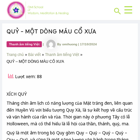
CHUYÊN
Skip
Post
MỤC:
Search
to
navigation
content
QUỶ – MỘT DÒNG MÁU CỔ XƯA
Thanh âm tiếng Việt
|
By
omihuong
|
17/10/2024
Trang chủ
Bài viết
Thanh âm tiếng Việt
QUỶ – MỘT DÒNG MÁU CỔ XƯA
Lượt xem: 88
XÍCH QUỶ
Tháng chín âm lịch có năng lượng của Mặt trăng đen, liên quan
đến Huyền Vũ với biểu tượng Quy Xà, là sự kết hợp về cấu trúc
và vận hành của rắn và rùa. Thời gian này ở phương Tây có lễ
Holloween, mà có thể hiểu là lễ hội của thần, thánh, quỷ, ma.
Quỷ là một âm trong bộ Quy gồm Quy – Quỷ – Quý – Quỳ –
Quỵ – Quỹ, và cũng là một năng lượng vận hành trong tháng