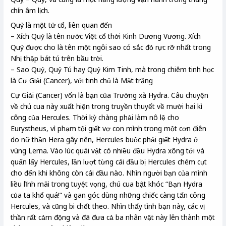
chín âm lịch.
Quỷ là một tử cổ, liên quan đến
– Xích Quỷ là tên nước Việt cổ thời Kinh Dương Vương. Xích
Quỷ được cho là tên một ngôi sao có sắc đỏ rực rỡ nhất trong
Nhị thập bát tú trên bầu trời.
– Sao Quỷ, Quỷ Tú hay Quỷ Kim Tinh, mà trong chiêm tinh học
là Cự Giải (Cancer), với tinh chủ là Mặt trăng
Cự Giải (Cancer) vốn là bạn của Trường xà Hydra. Câu chuyện
về chú cua này xuất hiện trong truyền thuyết về mười hai kì
công của Hercules. Thời kỳ chàng phải làm nô lệ cho
Eurystheus, vì phạm tội giết vợ con mình trong một cơn điên
do nữ thần Hera gây nên, Hercules buộc phải giết Hydra ở
vùng Lerna. Vào lúc quái vật có nhiều đầu Hydra xông tới và
quấn lấy Hercules, lần lượt từng cái đầu bị Hercules chém cụt
cho đến khi không còn cái đầu nào. Nhìn người bạn của mình
liều lĩnh mãi trong tuyệt vọng, chú cua bật khóc “Bạn Hydra
của ta khổ quá!” và gan góc dùng những chiếc càng tấn công
Hercules, và cũng bi chết theo. Nhìn thấy tình bạn này, các vị
thần rất cảm động và đã đưa cả ba nhân vật này lên thành một