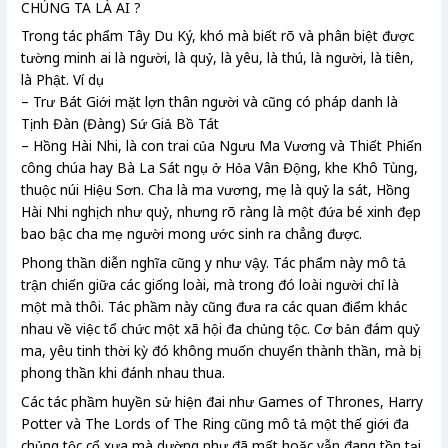
CHÚNG TA LÀ AI ?
Trong tác phẩm Tây Du Ký, khó mà biết rõ và phân biệt được
tường minh ai là người, là quỷ, là yêu, là thú, là người, là tiên,
là Phật. Ví dụ
– Trư Bát Giới mặt lợn thân người và cũng có pháp danh là
Tịnh Đàn (Đàng) Sứ Giả Bồ Tát
– Hồng Hài Nhi, là con trai của Ngưu Ma Vương và Thiết Phiến
công chúa hay Bà La Sát ngụ ở Hỏa Vân Động, khe Khô Tùng,
thuộc núi Hiệu Sơn. Cha là ma vương, mẹ là quỷ la sát, Hồng
Hài Nhi nghịch như quỷ, nhưng rõ ràng là một đứa bé xinh đẹp
bao bậc cha mẹ người mong ước sinh ra chẳng được.
Phong thần diễn nghĩa cũng y như vậy. Tác phẩm này mô tả
trận chiến giữa các giống loài, mà trong đó loài người chỉ là
một mà thôi. Tác phầm này cũng đưa ra các quan điểm khác
nhau về việc tổ chức một xã hội đa chủng tộc. Cơ bản đám quỷ
ma, yêu tinh thời kỳ đó không muốn chuyển thành thần, mà bị
phong thần khi đánh nhau thua.
Các tác phầm huyền sử hiện đai như Games of Thrones, Harry
Potter và The Lords of The Ring cũng mô tả một thế giới đa
chủng tộc cổ xưa mà dường như đã mất hoặc vẫn đang tồn tại