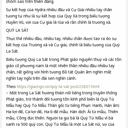
chòm sao trên thiên đàng.
Sự kết hợp của Hydra nhiều đầu và Cự Giải nhiều tay chân
tương tự như là sự kết hơp của Quy Xà trong biểu tượng
Huyền Vũ, với cua Cự giải là rùa và rắn chính là trường xà.
QUỶ LA SÁT
Thực thể nhiều đầu, nhiều tay, nhiều chân được tao ra do sự
kết hợp của Trường xà và Cự giải, chính là biểu tượng của Quỷ
La Sát.
Biểu tượng Quỷ La Sát trong Phật giáo nguyên thuỷ và các tôn
giáo cổ phương nam là một nhiên thần nhiều đầu nhiều tay
chân, rất giống với hình tượng Bồ tát Quán âm nghìn mắt
nghìn tay ngồi trên đài sen nghìn cánh.
Theo
https://giacngo.vn/quy-la-sat-post22601.html
– Một trong La Sát hướng thiện nổi tiếng trong truyền thống
Phật giáo, trở thành đối tượng tôn kính phổ biến là Quỷ Tử
Mẫu hay Quỷ Tử Mẫu Thần gốc từ tiếng Phạn: Hariti, Hán âm:
Ha-lợi-để, Ca-lợi-đế, Ha-lị-đế mẫu. Hán dịch: Ái tử mẫu, Thiên
mẫu, Công đức thiên. Người ta gọi bà là Quỷ Tử Mẫu vì bà
sanh ra 500 quỷ con. Quỷ Tử Mẫu là một La Sát nữ, vợ của