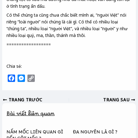
ở tình trạng ẩn dấu.
Có thể chúng ta cũng chưa chắc biết mình ai, “người Việt” nói
riêng “loài người” nói chúng là cái gì. Có thể có nhiều loại
“chúng ta”, nhiều loại “người Việt”, và nhiều loại “người” y như
nhiều loại quỷ, ma, thần, thánh mà thôi.
==================
Chia sẻ:
F
M
C
a
e
o
c
s
p
TRANG TRƯỚC
TRANG SAU
e
s
y
b
e
L
Bài viết liên quan
o
n
i
o
g
n
k
e
k
NẤM MỐC LIÊN QUAN GÌ
ĐA NGUYÊN LÀ GÌ ?
r