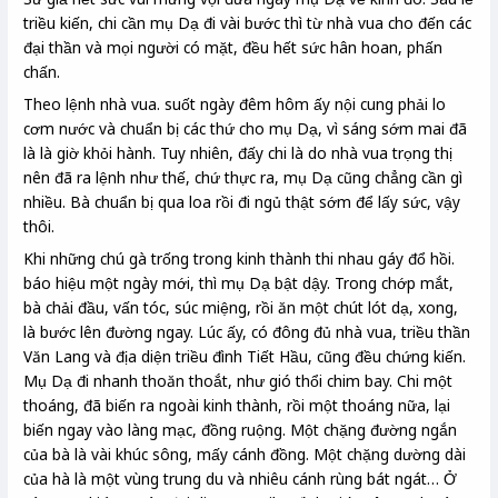
triều kiến, chi cần mụ Dạ đi vài bước thì từ nhà vua cho đến các
đại thần và mọi người có mặt, đều hết sức hân hoan, phấn
chấn.
Theo lệnh nhà vua. suốt ngày đêm hôm ấy nội cung phải lo
cơm nước và chuẩn bị các thứ cho mụ Dạ, vì sáng sớm mai đã
là là giờ khỏi hành. Tuy nhiên, đấy chi là do nhà vua trọng thị
nên đã ra lệnh như thế, chứ thực ra, mụ Dạ cũng chẳng cần gì
nhiều. Bà chuẩn bị qua loa rồi đi ngủ thật sớm để lấy sức, vậy
thôi.
Khi những chú gà trống trong kinh thành thi nhau gáy đổ hồi.
báo hiệu một ngày mới, thì mụ Dạ bật dậy. Trong chớp mắt,
bà chải đầu, vấn tóc, súc miệng, rồi ăn một chút lót dạ, xong,
là bước lên đường ngay. Lúc ấy, có đông đủ nhà vua, triều thần
Văn Lang và địa diện triều đình Tiết Hầu, cũng đều chứng kiến.
Mụ Dạ đi nhanh thoăn thoắt, như gió thổi chim bay. Chi một
thoáng, đã biến ra ngoài kinh thành, rồi một thoáng nữa, lại
biến ngay vào làng mạc, đồng ruộng. Một chặng đường ngắn
của bà là vài khúc sông, mấy cánh đồng. Một chặng dường dài
của hà là một vùng trung du và nhiêu cánh rùng bát ngát… Ở