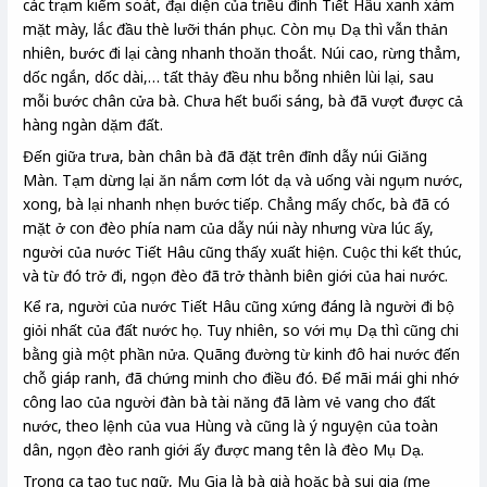
các trạm kiểm soát, đại diện của triều đình Tiết Hâu xanh xám
mặt mày, lắc đầu thè lưỡi thán phục. Còn mụ Dạ thì vẫn thản
nhiên, bước đi lại càng nhanh thoăn thoắt. Núi cao, rừng thẳm,
dốc ngắn, dốc dài,… tất thảy đều nhu bỗng nhiên lùi lại, sau
mỗi bước chân cửa bà. Chưa hết buổi sáng, bà đã vượt được cả
hàng ngàn dặm đất.
Đến giữa trưa, bàn chân bà đã đặt trên đỉnh dẫy núi Giăng
Màn. Tạm dừng lại ăn nắm cơm lót dạ và uống vài ngụm nước,
xong, bà lại nhanh nhẹn bước tiếp. Chẳng mấy chốc, bà đã có
mặt ở con đèo phía nam của dẫy núi này nhưng vừa lúc ấy,
người của nước Tiết Hâu cũng thấy xuất hiện. Cuộc thi kết thúc,
và từ đó trở đi, ngọn đèo đã trở thành biên giới của hai nước.
Kể ra, người của nước Tiết Hâu cũng xứng đáng là người đi bộ
giỏi nhất của đất nước họ. Tuy nhiên, so với mụ Dạ thì cũng chi
bằng già một phần nửa. Quãng đường từ kinh đô hai nước đến
chỗ giáp ranh, đã chứng minh cho điều đó. Để mãi mái ghi nhớ
công lao của người đàn bà tài năng đã làm vẻ vang cho đất
nước, theo lệnh của vua Hùng và cũng là ý nguyện của toàn
dân, ngọn đèo ranh giới ấy được mang tên là đèo Mụ Dạ.
Trong ca tao tục ngữ, Mụ Gia là bà già hoặc bà sui gia (mẹ