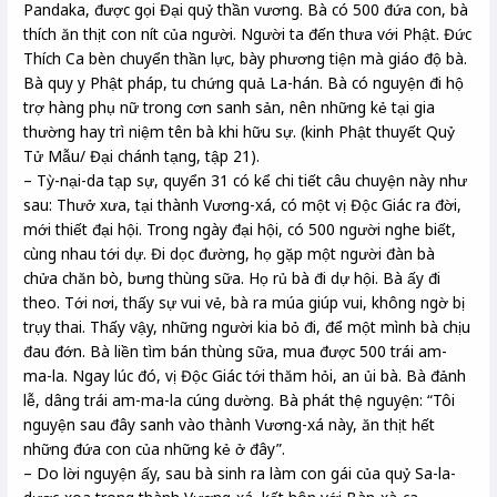
Pandaka, được gọi Đại quỷ thần vương. Bà có 500 đứa con, bà
thích ăn thịt con nít của người. Người ta đến thưa với Phật. Đức
Thích Ca bèn chuyển thần lực, bày phương tiện mà giáo độ bà.
Bà quy y Phật pháp, tu chứng quả La-hán. Bà có nguyện đi hộ
trợ hàng phụ nữ trong cơn sanh sản, nên những kẻ tại gia
thường hay trì niệm tên bà khi hữu sự. (kinh Phật thuyết Quỷ
Tử Mẫu/ Đại chánh tạng, tập 21).
– Tỳ-nại-da tạp sự, quyển 31 có kể chi tiết câu chuyện này như
sau: Thưở xưa, tại thành Vương-xá, có một vị Độc Giác ra đời,
mới thiết đại hội. Trong ngày đại hội, có 500 người nghe biết,
cùng nhau tới dự. Đi dọc đường, họ gặp một người đàn bà
chửa chăn bò, bưng thùng sữa. Họ rủ bà đi dự hội. Bà ấy đi
theo. Tới nơi, thấy sự vui vẻ, bà ra múa giúp vui, không ngờ bị
trụy thai. Thấy vậy, những người kia bỏ đi, để một mình bà chịu
đau đớn. Bà liền tìm bán thùng sữa, mua được 500 trái am-
ma-la. Ngay lúc đó, vị Độc Giác tới thăm hỏi, an ủi bà. Bà đảnh
lễ, dâng trái am-ma-la cúng dường. Bà phát thệ nguyện: “Tôi
nguyện sau đây sanh vào thành Vương-xá này, ăn thịt hết
những đứa con của những kẻ ở đây”.
– Do lời nguyện ấy, sau bà sinh ra làm con gái của quỷ Sa-la-