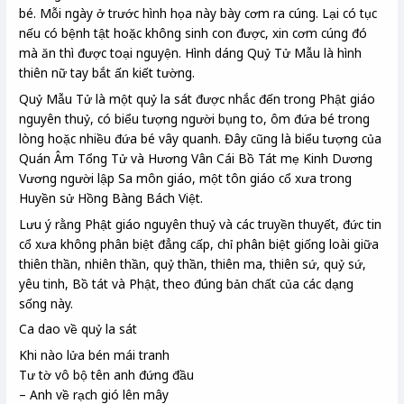
bé. Mỗi ngày ở trước hình họa này bày cơm ra cúng. Lại có tục
nếu có bệnh tật hoặc không sinh con được, xin cơm cúng đó
mà ăn thì được toại nguyện. Hình dáng Quỷ Tử Mẫu là hình
thiên nữ tay bắt ấn kiết tường.
Quỷ Mẫu Tử là một quỷ la sát được nhắc đến trong Phật giáo
nguyên thuỷ, có biểu tượng người bụng to, ôm đứa bé trong
lòng hoặc nhiều đứa bé vây quanh. Đây cũng là biểu tượng của
Quán Âm Tổng Tử và Hương Vân Cái Bồ Tát mẹ Kinh Dương
Vương người lập Sa môn giáo, một tôn giáo cổ xưa trong
Huyền sử Hồng Bàng Bách Việt.
Lưu ý rằng Phật giáo nguyên thuỷ và các truyền thuyết, đức tin
cổ xưa không phân biệt đẳng cấp, chỉ phân biệt giống loài giữa
thiên thần, nhiên thần, quỷ thần, thiên ma, thiên sứ, quỷ sứ,
yêu tinh, Bồ tát và Phật, theo đúng bản chất của các dạng
sống này.
Ca dao về quỷ la sát
Khi nào lửa bén mái tranh
Tư tờ vô bộ tên anh đứng đầu
– Anh về rạch gió lên mây