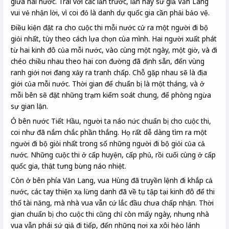
giữa hai nước. Trái với các lần trước, lần này sứ giả Văn Lang
vui vẻ nhận lời, vì coi đỏ là danh dự quốc gia cần phải bảo vệ.
Điều kiện đặt ra cho cuộc thi mỗi nước cử ra một người đi bộ
giỏi nhất, tùy theo cách lựa chọn cùa mình. Hai người xuất phát
từ hai kinh đô của mỗi nước, vào cùng một ngày, một giờ, và đi
chéo chiều nhau theo hai con đường đã định sẵn, đến vùng
ranh giới nơi đang xảy ra tranh chấp. Chỗ gặp nhau sẽ là địa
giới của mỗi nước. Thời gian để chuẩn bị là một tháng, và ở
mỗi bên sẽ đặt những trạm kiểm soát chung, để phòng ngừa
sự gian lận.
Ỏ bên nước Tiết Hầu, người ta náo nức chuẩn bị cho cuộc thi,
coi như đã nắm chắc phần thắng. Họ rất dễ dàng tìm ra một
người đi bộ giỏi nhất trong số những người đi bộ giỏi của cả
nước. Những cuộc thi ở cấp huyện, cấp phủ, rồi cuối cùng ở cấp
quốc gia, thật tưng bừng náo nhiệt.
Còn ở bên phía Văn Lang, vua Hùng đã truyền lệnh đi khắp cả
nước, các tay thiện xạ lừng danh đã về tụ tập tại kinh đô để thi
thố tài năng, mà nhà vua vẫn cứ lắc đầu chưa chấp nhận. Thời
gian chuẩn bị cho cuộc thi cũng chỉ còn mấy ngày, nhưng nhà
vua vẫn phái sứ giả đi tiếp, đến những nơi xa xôi hẻo lánh