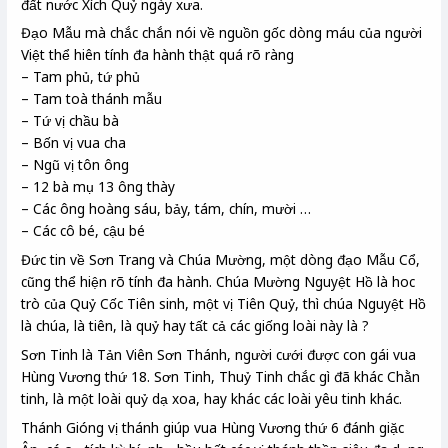
đất nước Xích Quỷ ngày xưa.
Đạo Mẫu mà chắc chắn nói về nguồn gốc dòng máu của người
Việt thể hiên tính đa hành thật quá rõ ràng
– Tam phủ, tứ phủ
– Tam toà thánh mẫu
– Tứ vị chầu bà
– Bốn vị vua cha
– Ngũ vị tôn ông
– 12 bà mụ 13 ông thày
– Các ông hoàng sáu, bảy, tám, chín, mười …
– Các cô bé, cậu bé
Đức tin về Sơn Trang và Chúa Mường, một dòng đạo Mẫu Cổ,
cũng thể hiện rõ tính đa hành. Chúa Mường Nguyệt Hồ là hoc
trò của Quỷ Cốc Tiên sinh, một vị Tiên Quỷ, thì chúa Nguyệt Hồ
là chúa, là tiên, là quỷ hay tất cả các giống loài này là ?
Sơn Tinh là Tản Viên Sơn Thánh, người cưới được con gái vua
Hùng Vương thứ 18. Sơn Tinh, Thuỷ Tinh chắc gì đã khác Chằn
tinh, là một loài quỷ dạ xoa, hay khác các loài yêu tinh khác.
Thánh Gióng vị thánh giúp vua Hùng Vương thứ 6 đánh giặc