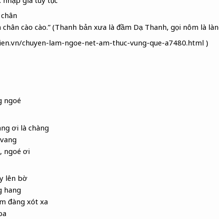
 chân
 chân cào cào.” (Thanh bản xưa là đầm Dạ Thanh, gọi nôm là là
ien.vn/chuyen-lam-ngoe-net-am-thuc-vung-que-a7480.html )
g ngoé
ng ơi là chàng
 vang
, ngoé ơi
y lên bờ
g hang
ăm đàng xót xa
ba