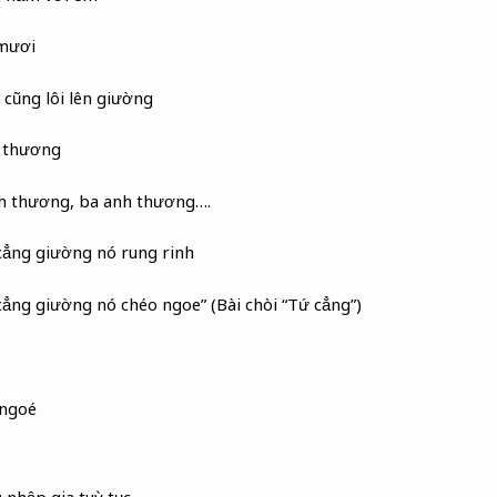
 mươi
cũng lôi lên giường
h thương
h thương, ba anh thương….
cẳng giường nó rung rinh
ẳng giường nó chéo ngoe” (Bài chòi “Tứ cẳng”)
 ngoé
 nhập gia tuỳ tục