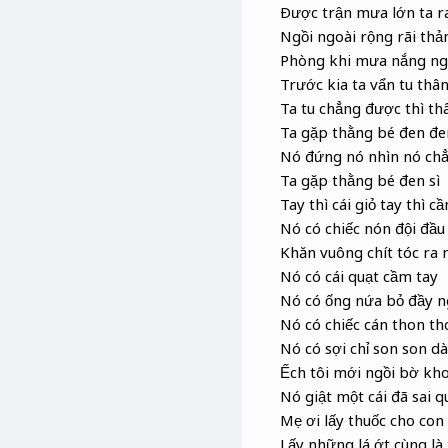
Ðược trận mưa lớn ta ra
Ngồi ngoài rộng rãi thả
Phòng khi mưa nắng ngồ
Trước kia ta vẩn tu thâ
Ta tu chẳng được thì th
Ta gặp thằng bé đen đe
Nó đứng nó nhìn nó chẳ
Ta gặp thằng bé đen sì
Tay thì cái giỏ tay thì cầ
Nó có chiếc nón đội đầu
Khăn vuông chít tóc ra 
Nó có cái quạt cầm tay
Nó có ống nứa bỏ đầy n
Nó có chiếc cán thon th
Nó có sợi chỉ son son dà
Ếch tôi mới ngồi bờ kho
Nó giật một cái đã sai 
Mẹ ơi lấy thuốc cho con
Lấy những lá ớt cùng l