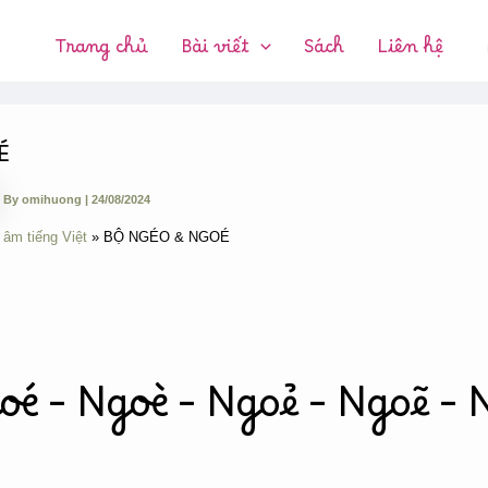
CHUYÊN
MỤC:
Trang chủ
Bài viết
Sách
Liên hệ
É
By
omihuong
|
24/08/2024
 âm tiếng Việt
BỘ NGÉO & NGOÉ
oé – Ngoè – Ngoẻ – Ngoẽ – 