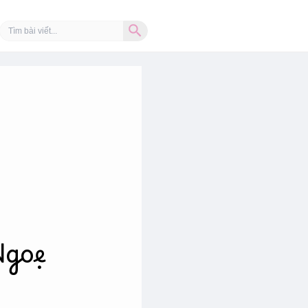
Search Button
Search
for:
Ngoẹ