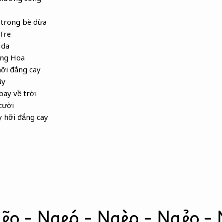
 trong bè dừa
Tre
 da
ằng Hoa
ỡi đắng cay
ây
ay về trời
cười
y hỡi đắng cay