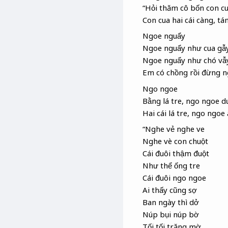
“Hỏi thăm cô bốn con c
Con cua hai cái càng, tá
Ngoe nguẩy
Ngoe nguẩy như cua gẫ
Ngoe nguẩy như chó vẫ
Em có chồng rồi đừng n
Ngo ngoe
Bằng lá tre, ngo ngoe d
Hai cái lá tre, ngo ngoe 
“Nghe vẻ nghe ve
Nghe vè con chuột
Cái đuôi thậm đuột
Như thể ống tre
Cái đuôi ngo ngoe
Ai thấy cũng sợ
Ban ngày thì dở
Núp bụi núp bờ
Tối tối trăng mờ