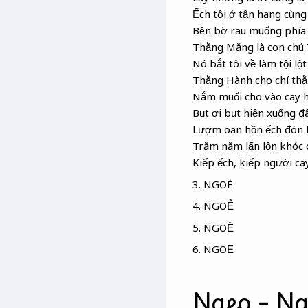
Ếch tôi ở tận hang cùng
Bên bờ rau muống phía
Thằng Măng là con chú 
Nó bắt tôi về làm tội lột
Thằng Hành cho chí th
Nắm muối cho vào cay h
Bụt ơi bụt hiện xuống đ
Lượm oan hồn ếch đón b
Trăm năm lẩn lộn khóc 
Kiếp ếch, kiếp người ca
3. NGOÈ
4. NGOẺ
5. NGOẼ
6. NGOẸ