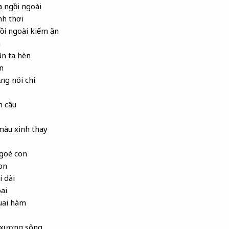
 ngồi ngoài
nh thơi
i ngoài kiếm ăn
n
ân ta hèn
n
ng nói chi
n câu
màu xinh thay
goé con
on
i dài
ai
quai hàm
à xương sông