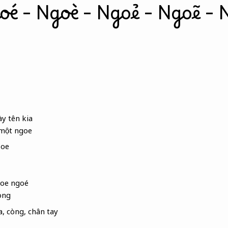
oé – Ngoè – Ngoẻ – Ngoẽ – 
y tên kia
 một ngoe
 oe
goe ngoé
òng
a, còng, chân tay