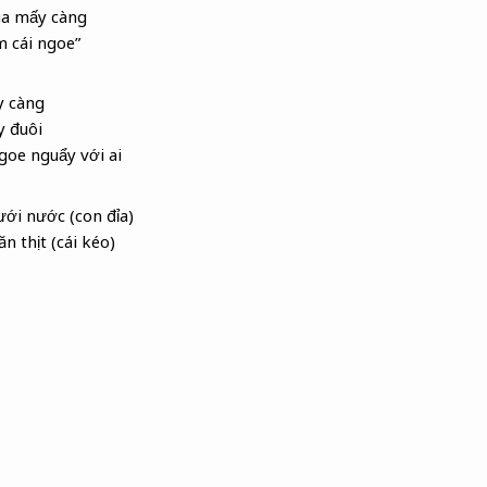
ua mấy càng
m cái ngoe”
y càng
y đuôi
goe nguẩy với ai
ưới nước (con đỉa)
ăn thịt (cái kéo)