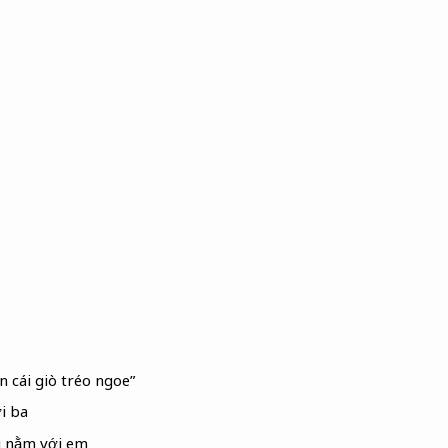
 cái giò tréo ngoe”
i ba
 nằm với em