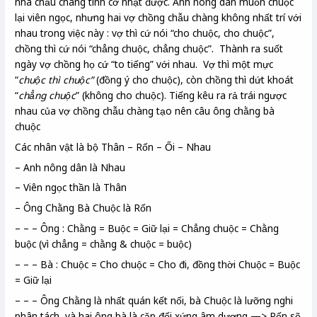
nhà chẫu chàng tình cờ nhặt được. Anh nông dân muốn chuộc
lại viên ngọc, nhưng hai vợ chồng chẫu chàng không nhất trí với
nhau trong việc này : vợ thì cứ nói “cho chuộc, cho chuộc”,
chồng thì cứ nói “chẳng chuộc, chẳng chuộc”. Thành ra suốt
ngày vợ chồng họ cứ “to tiếng” với nhau. Vợ thì một mực
“
chuộc thì chuộc”
(đồng ý cho chuộc), còn chồng thì dứt khoát
“
chẳng chuộc
” (không cho chuộc). Tiếng kêu ra rả trái ngược
nhau của vợ chồng chẫu chàng tạo nên câu ông chằng bà
chuộc
Các nhân vật là bộ Thân – Rốn – Ối – Nhau
– Anh nông dân là Nhau
– Viên ngọc thần là Thân
– Ông Chằng Bà Chuộc là Rốn
– – – Ông : Chằng = Buộc = Giữ lại = Chẳng chuộc = Chằng
buộc (vì chẳng = chằng & chuộc = buộc)
– – – Bà : Chuộc = Cho chuộc = Cho đi, đồng thời Chuộc = Buộc
= Giữ lại
– – – Ông Chằng là nhất quán kết nối, bà Chuộc là lưỡng nghi
phân tách, và hai ông bà là cặp đối xứng âm dương —> Rốn sẽ