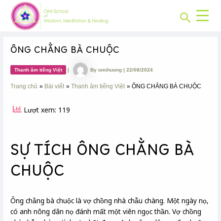
CHUYÊN
Skip
Post
MỤC:
Search
to
navigation
content
ÔNG CHẰNG BÀ CHUỘC
Thanh âm tiếng Việt
|
By
omihuong
|
22/08/2024
Trang chủ
Bài viết
Thanh âm tiếng Việt
ÔNG CHẰNG BÀ CHUỘC
Lượt xem: 119
SỰ TÍCH ÔNG CHẰNG BÀ
CHUỘC
Ông chằng bà chuộc là vợ chồng nhà chẫu chàng. Một ngày nọ,
có anh nông dân nọ đánh mất một viên ngọc thần. Vợ chồng