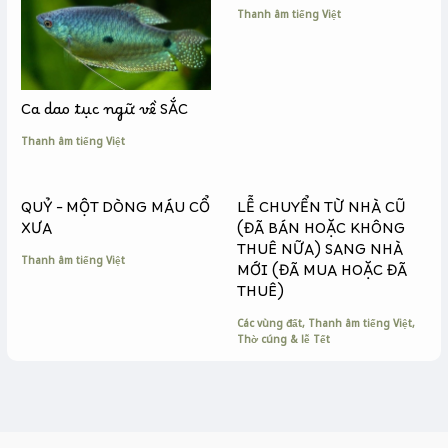
r
Thanh âm tiếng Việt
Ca dao tục ngữ về SẮC
Thanh âm tiếng Việt
QUỶ – MỘT DÒNG MÁU CỔ
LỄ CHUYỂN TỪ NHÀ CŨ
XƯA
(ĐÃ BÁN HOẶC KHÔNG
THUÊ NỮA) SANG NHÀ
Thanh âm tiếng Việt
MỚI (ĐÃ MUA HOẶC ĐÃ
THUÊ)
Các vùng đất
,
Thanh âm tiếng Việt
,
Thờ cúng & lễ Tết