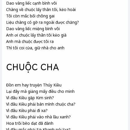
Dao vàng liếc cạnh bình vôi
Chàng về chuộc lấy thân tôi, kẻo hoài
Tôi còn mắc bối
chông gai
Liệu chàng có gỡ ra ngoài được chăng?
Dao vàng liếc miệng bình vôi
Anh ơi chuộc lấy thân tôi kẻo già
Anh mà chuộc được tôi ra
Thì tôi coi cửa, giữ nhà cho anh
CHUỘC CHA
Đồn em hay truyện Thúy Kiều
Lại đây mà giảng mấy điều cho minh
Vì đâu Kiều
gặp Kim sinh
?
Vì đâu Kiều phải bán mình chuộc cha?
Vì đâu Kiều phải đi xa?
Vì đâu Kiều phải vào nhà lầu xanh
?
Hoa trôi bèo dạt đã đành
Vì đâu mắc phải Sở Khanh
nói lừa?