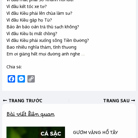
Vì đâu kết tóc xe tơ
?
Vì đâu Kiều phải lên chùa làm sư?
Vì đâu Kiều gặp họ Từ
?
Báo ân báo oán trả thù sạch không?
Vì đâu Kiều bị mất chồng?
Vì đâu Kiều phải xuống sông Tiền Đường
?
Bao nhiêu nghĩa thảm, tình thương
Em ơi giảng hết mọi đường anh nghe
…
Chia sẻ:
F
M
C
a
e
o
c
s
p
TRANG TRƯỚC
TRANG SAU
e
s
y
b
e
L
Bài viết liên quan
o
n
i
o
g
n
k
e
k
GƯƠM VÀNG HỒ TÂY