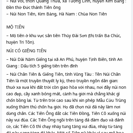
– Núi Voi, thôn Quang Thừa, xã Tượng Lĩnh, huyện Kim Bảng :
Đền thờ Đức thánh Tiên ông
– Núi Non Tiên, Kim Bảng, Hà Nam : Chùa Non Tiên
MỘ TIÊN
– Mộ tiên ở khu vực sân tiên Thủy Đài Sơn (thị trấn Ba Chúc,
huyện Tri Tôn).
NÚI CÓ GIẾNG TIÊN
– Núi Dài Năm Giếng tại xã An Phú, huyện Tịnh Biên, tỉnh An
Giang : Dấu tích 5 giếng tiên trên đỉnh
– Núi Chân Tiên & Giếng Tiên, tỉnh Vũng Tàu : Tên Núi Chân
Tiên là một truyền thuyết ly kỳ, theo truyền ngôn dân gian:
thuở xa xưa khi đất trời còn giao hòa với nhau, nơi đây núi non
cao đẹp, cây xanh bóng mát, cảnh hạ giới mà chẳng khác gì
chốn bồng lai. Từ trên trời cao sau khi xin phép Mẫu Cửu Trùng
xuống thăm thú chốn hạ giới. Họ đã chọn núi đá này làm nơi
dừng chân. Các Tiên Ông dắt các Tiên Đồng, Tiên Cô xuống núi
này vui đùa. Các Tiên Ông ngồi trên tảng đá đàm đạo và đánh
cờ, các Tiên Cô thì chạy nhảy tung tăng vui đùa, nhảy từ tảng
đá này sang tảng đá khác. Một số Tiên nữ khác vì say mê hoa