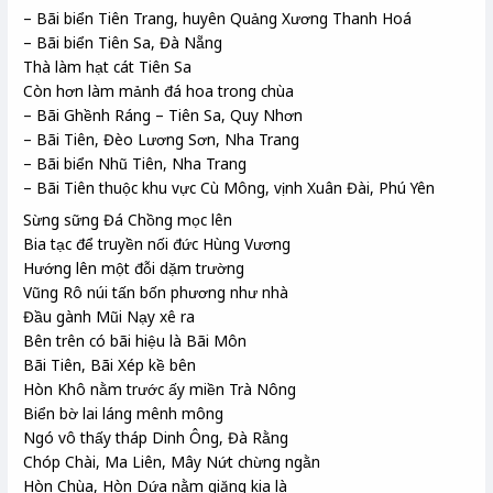
– Bãi biển Tiên Trang, huyên Quảng Xương Thanh Hoá
– Bãi biển Tiên Sa, Đà Nẵng
Thà làm hạt cát Tiên Sa
Còn hơn làm mảnh đá hoa trong chùa
– Bãi Ghềnh Ráng – Tiên Sa, Quy Nhơn
– Bãi Tiên, Đèo Lương Sơn, Nha Trang
– Bãi biển Nhũ Tiên, Nha Trang
– Bãi Tiên thuộc khu vực Cù Mông, vịnh Xuân Đài, Phú Yên
Sừng sững Đá Chồng mọc lên
Bia tạc để truyền nối đức Hùng Vương
Hướng lên một đỗi dặm trường
Vũng Rô núi tấn bốn phương như nhà
Đầu gành Mũi Nạy xê ra
Bên trên có bãi hiệu là Bãi Môn
Bãi Tiên, Bãi Xép kề bên
Hòn Khô nằm trước ấy miền Trà Nông
Biển bờ lai láng mênh mông
Ngó vô thấy tháp Dinh Ông, Đà Rằng
Chóp Chài, Ma Liên, Mây Nứt chừng ngằn
Hòn Chùa, Hòn Dứa nằm giăng kia là