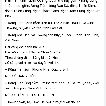
Hàm Yên, tỉnh Tuyên Quang. Quần thể này gồm 7 hang động
khác nhau, gồm: Động Tiên, động Đàn Đá, động Thiên Đình,
động Thiên Cung, động Thạch Sanh, động Tam Cung, động Âm
Phủ.
– Động Tiên Cảnh nằm trên núi Thẻ ở bản Thâu 1, xã Xuân
Thượng, huyện Bảo Yên, tỉnh Lào Cai.
– Động Am Tiên, xã Trường Yên huyện Hoa Lư tỉnh Ninh Bình,
Việt Nam
Hai vai gồng gánh hai Vua
Hai triều hoàng hậu, tu Chùa Am Tiên
Theo chồng đánh Tống bình Chiêm
Có công với nước, vô duyên với đời.
– Động Tiên Sơn, Phong Nha, Quảng Bình
NÚI CÓ HANG TIÊN
– Hang Tiên Ông nằm ở trung tâm hòn Cái Tai, thuộc dãy đảo
hang Trai phía Nam Vịnh Hạ Long
NÚI CÓ TÊN TIÊN & TÍCH TIÊN
– Hương Sơn, Mỹ Đức, Hà Nội là một quần thể có