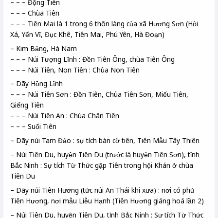
– – – Động Tiên
– – – Chùa Tiên
– – – Tiên Mai là 1 trong 6 thôn làng của xã Hương Sơn (Hội
Xá, Yến Vĩ, Đục Khê, Tiên Mai, Phú Yên, Hà Đoạn)
– Kim Bảng, Hà Nam
– – – Núi Tượng Lĩnh : Đền Tiên Ông, chùa Tiên Ông
– – – Núi Tiên, Non Tiên : Chùa Non Tiên
– Dãy Hồng Lĩnh
– – – Núi Tiên Sơn : Đền Tiên, Chùa Tiên Sơn, Miếu Tiên,
Giếng Tiên
– – – Núi Tiên An : Chùa Chân Tiên
– – – Suối Tiên
– Dãy núi Tam Đảo : sự tích bàn cờ tiên, Tiên Mẫu Tây Thiên
– Núi Tiên Du, huyện Tiên Du (trước là huyện Tiên Sơn), tỉnh
Bắc Ninh : Sự tích Từ Thức gặp Tiên trong hội Khán ở chùa
Tiên Du
– Dãy núi Tiên Hương (tức núi An Thái khi xưa) : nơi có phủ
Tiên Hương, nơi mẫu Liễu Hạnh (Tiên Hương giáng hoá lần 2)
– Núi Tiên Du, huyện Tiên Du, tỉnh Bắc Ninh : Sự tích Từ Thức