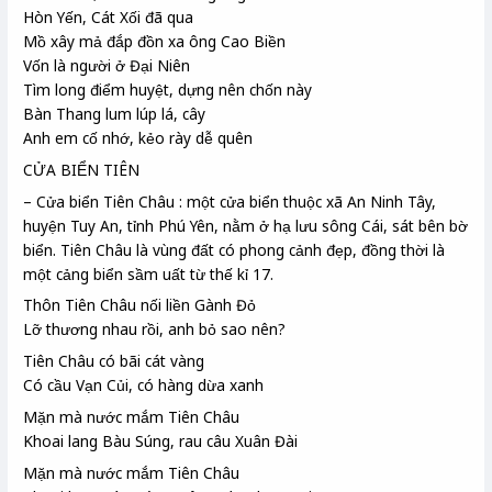
Hòn Yến, Cát Xối đã qua
Mồ xây mả đắp đồn xa ông Cao Biền
Vốn là người ở Đại Niên
Tìm long điểm huyệt, dựng nên chốn này
Bàn Thang lum lúp lá, cây
Anh em cố nhớ, kẻo rày dễ quên
CỬA BIỂN TIÊN
– Cửa biển Tiên Châu : một cửa biển thuộc xã An Ninh Tây,
huyện Tuy An, tỉnh Phú Yên, nằm ở hạ lưu sông Cái, sát bên bờ
biển. Tiên Châu là vùng đất có phong cảnh đẹp, đồng thời là
một cảng biển sầm uất từ thế kỉ 17.
Thôn Tiên Châu nối liền Gành Đỏ
Lỡ thương nhau rồi, anh bỏ sao nên?
Tiên Châu có bãi cát vàng
Có cầu Vạn Củi, có hàng dừa xanh
Mặn mà nước mắm Tiên Châu
Khoai lang Bàu Súng, rau câu Xuân Đài
Mặn mà nước mắm Tiên Châu