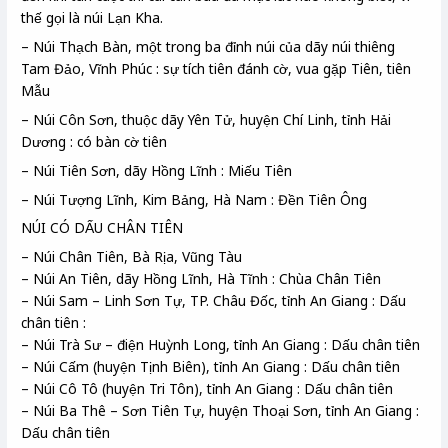
thế gọi là núi Lạn Kha.
– Núi Thạch Bàn, một trong ba đỉnh núi của dãy núi thiêng
Tam Đảo, Vĩnh Phúc : sự tích tiên đánh cờ, vua gặp Tiên, tiên
Mẫu
– Núi Côn Sơn, thuộc dãy Yên Tử, huyện Chí Linh, tỉnh Hải
Dương : có bàn cờ tiên
– Núi Tiên Sơn, dãy Hồng Lĩnh : Miếu Tiên
– Núi Tượng Lĩnh, Kim Bảng, Hà Nam : Đền Tiên Ông
NÚI CÓ DẤU CHÂN TIÊN
– Núi Chân Tiên, Bà Rịa, Vũng Tàu
– Núi An Tiên, dãy Hồng Lĩnh, Hà Tĩnh : Chùa Chân Tiên
– Núi Sam – Linh Sơn Tự, TP. Châu Đốc, tỉnh An Giang : Dấu
chân tiên :
– Núi Trà Sư – điện Huỳnh Long, tỉnh An Giang : Dấu chân tiên
– Núi Cấm (huyện Tịnh Biên), tỉnh An Giang : Dấu chân tiên
– Núi Cô Tô (huyện Tri Tôn), tỉnh An Giang : Dấu chân tiên
– Núi Ba Thê – Sơn Tiên Tự, huyện Thoại Sơn, tỉnh An Giang :
Dấu chân tiên