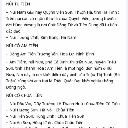
NÚI TU TIÊN
– Núi Nam Giới hay Quỳnh Viên Sơn, Thạch Hà, tỉnh Hà Tĩnh :
Trên núi còn có ngôi cổ tự là chùa Quỳnh Viên, tương truyền
đời Hùng Vương là nơi Chử Đồng Tử và Tiên Dung đã tu tiên
đắc đạo.
– Núi Tượng Lĩnh, Kim Bảng, Hà Nam
NÚI CÓ AM TIÊN
– Động Am Tiên Trường Yên, Hoa Lư, Ninh Bình
– Am Tiêm, núi Nưa, phố Cổ Định, thị trấn Nưa, huyện Triệu
Sơn, tỉnh Thanh Hóa : Am Tiên là một ngôi đền nằm ở núi
Nưa, Nơi này là nơi khởi điểm dấy binh của Triệu Thị Trinh (Bà
Triệu) cùng với anh trai là Triệu Quốc Đạt khởi nghĩa chống
Đông Ngô.
NÚI CÓ CHÙA TIÊN
– Núi Đầu Voi, Dãy Trường Lệ Thanh Hoá : Chùa/Đền Cô Tiên
– Núi Hương Sơn, Hà Nội : Chùa Tiên
– Núi Tiên Sơn, Hồng Lĩnh : Chùa Tiên Sơn
– Núi An Sơn, Hồng Lĩnh : Chùa Chân Tiên