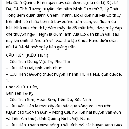
Ma Cô ở Quảng Bình ngày nay, còn được gọi là núi Lệ Đệ, Lễ
Đễ, Đệ Thê. Tương truyền vào năm Minh Đạo thứ 2, Lý Thái
Tông đem quân đánh Chiêm Thành, lúc đi đến núi Ma Cô thấy
trên đỉnh có nhiều tiên nữ bay xuống trần gian, vui đùa múa
hát. Nhà vua còn thấy đám mây tía đỡ mặt trời, vầng mây đẹp
che thuyền ngự… Nghĩ là điềm lành vua lập đàn khấn vái, sau
này khi chiến thắng trở về, vua cho lập Chùa Hang dưới chân
núi Lệ Đệ để nhớ ngày tiên giáng trần.
CẦU TIÊN (KIỀU TIÊN)
– Cầu Tiên Dung, Việt Trì, Phú Thọ
– Cầu Tiên Đài, tỉnh Vĩnh Phúc
– Cầu Tiên : Đường thuộc huyện Thanh Trì, Hà Nội, gần quốc lộ
1.
Chè vối Cầu Tiên,
Bún sen Tứ Kỳ
– Cầu Tiên Sơn, Hoàn Sơn, Tiên Du, Bắc Ninh
– Cầu Vân Tiên là một cây cầu bắc qua sông Voi Lớn trên
tuyến cao tốc Vân Đồn – Móng Cái, nối liền hai huyện Vân Đồn
và Tiên Yên thuộc tỉnh Quảng Ninh, Việt Nam.
– Cầu Tiên Thanh vượt sông Thái Bình nối các huyện Vĩnh Bảo