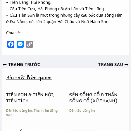
– Tiên Lãng, Hải Phòng.
– Cầu Tiên Cựu, Hải Phòng nối An Lão và Tiên Lãng
– Cầu Tiên Sơn là một trong những cây cầu bắc qua sông Hàn
ở Đà Nẵng, nối liền 2 quận Hải Châu và Ngũ Hành Sơn.
Chia sẻ:
F
M
C
a
e
o
c
s
p
TRANG TRƯỚC
TRANG SAU
e
s
y
b
e
L
Bài viết liên quan
o
n
i
o
g
n
k
e
k
TIÊN SƠN & TIÊN HỘI,
ĐỀN ĐỒNG CỔ & THẦN
r
TIÊN TÍCH
ĐỒNG CỔ (XỨ THANH)
Dân tộc, dòng họ
,
Thanh âm tiếng
Dân tộc, dòng họ
Việt