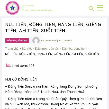
CHUYÊN
Skip
Post
MỤC:
Search
to
navigation
content
NÚI TIÊN, ĐỘNG TIÊN, HANG TIÊN, GIẾNG
TIÊN, AM TIÊN, SUỐI TIÊN
Dân tộc, dòng họ
|
By
omihuong
|
31/10/2024
Trang chủ
Bài viết
Đất nước, dân tộc
Dân tộc, dòng họ
NÚI TIÊN, ĐỘNG TIÊN, HANG TIÊN, GIẾNG TIÊN, AM TIÊN, SUỐI TIÊN
Lượt xem: 108
NÚI CÓ ĐỘNG TIÊN
– Động Tiên Sơn, ở núi Hàm Rồng, làng Đông Sơn, phường
Hàm Rồng, thành phố Thanh Hoá, tinh Thanh Hoá
– Động Tiên nằm ở trong núi Chân Quỳ, chen giữa núi Đá Đen
và núi Bạch Mã, thuộc thôn Thống Nhất, xã Yên Phú, huyện