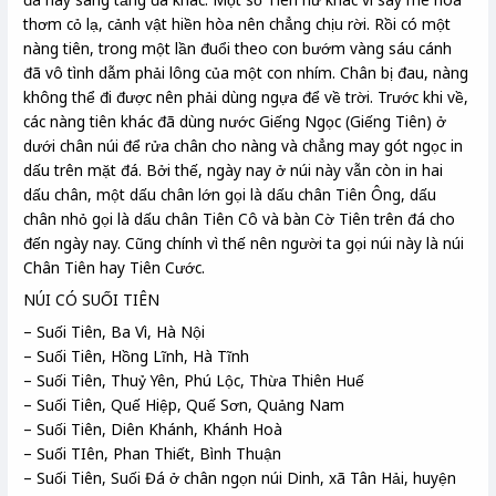
thơm cỏ lạ, cảnh vật hiền hòa nên chẳng chịu rời. Rồi có một
nàng tiên, trong một lần đuổi theo con bướm vàng sáu cánh
đã vô tình dẫm phải lông của một con nhím. Chân bị đau, nàng
không thể đi được nên phải dùng ngựa để về trời. Trước khi về,
các nàng tiên khác đã dùng nước Giếng Ngọc (Giếng Tiên) ở
dưới chân núi để rửa chân cho nàng và chẳng may gót ngọc in
dấu trên mặt đá. Bởi thế, ngày nay ở núi này vẫn còn in hai
dấu chân, một dấu chân lớn gọi là dấu chân Tiên Ông, dấu
chân nhỏ gọi là dấu chân Tiên Cô và bàn Cờ Tiên trên đá cho
đến ngày nay. Cũng chính vì thế nên người ta gọi núi này là núi
Chân Tiên hay Tiên Cước.
NÚI CÓ SUỐI TIÊN
– Suối Tiên, Ba Vì, Hà Nội
– Suối Tiên, Hồng Lĩnh, Hà Tĩnh
– Suối Tiên, Thuỷ Yên, Phú Lộc, Thừa Thiên Huế
– Suối Tiên, Quế Hiệp, Quế Sơn, Quảng Nam
– Suối Tiên, Diên Khánh, Khánh Hoà
– Suối TIên, Phan Thiết, Bình Thuận
– Suối Tiên, Suối Đá ở chân ngọn núi Dinh, xã Tân Hải, huyện