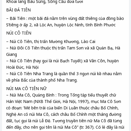
Khoai lang Bàu Súng, Sông Cầu dừa tươi
BÃI ĐÁ TIÊN
– Bãi Tiên : một bãi đá nằm trên vùng đất thiêng của đồng bào
S’tiêng ở ấp 2, xã Lộc An, huyện Lộc Ninh, tỉnh Bình Phước
NÚI CÔ TIÊN
– Núi Cô Tiên, thị trấn Mường Khương, Lào Cai
– Núi Đôi Cô Tiên thuộc thị trấn Tam Sơn và xã Quản Bạ, Hà
Giang
– Núi Cô Tiên (hay gọi là núi Bạch Tuyết) xã Vân Côn, huyện
Hoài Đức, Hà Nội
– Núi Cô Tiên Nha Trang là quần thể 3 ngọn núi kề nhau nằm
về phía Bắc của thành phố Nha Trang.
NÚI MA CÔ TIÊN NỮ
– Núi Ma Cô, Quảng Bình : Trong Tổng tập tiểu thuyết chữ
Hán Việt Nam (NXB Thế Giới, Hà Nội, 1997), mục Ma Cô Sơn
có đoạn: ‘Mé bên trái của biển Di Luân thuộc châu Bố Chính,
Nghệ An có núi Ma Cô, cách châu Bố Chính một tháng đường
đất, tục gọi là núi Lễ Đệ. Tương truyền tiên nữ Ma Cô đã từng
đến đây, cho nên gọi tên là núi Ma Cô” (tr. 367). Có lẽ đây là núi