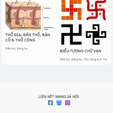
THỔ ĐỊA, BẢN THỔ, BÀN
CỔ & THỔ CÔNG
Dân tộc, dòng họ
BIỂU TƯỢNG CHỮ VẠN
Dân tộc, dòng họ
,
Thờ cúng & lễ Tết
LIÊN KẾT MẠNG XÃ HỘI