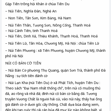
Gặp Tiên trông hội Khán ở chùa Tiên Du
– Núi Tiên, Nghĩa Đàn, Nghệ An
– Non Tiên, Tân Sơn, Kim Bảng, Hà Nam
– Núi Tiên Thân, Tượng Sơn, Nông Cống, Thanh Hoá
– Núi Cánh Tiên, tinh Thanh Hoá
– Núi Tiên, Dinh Xá, Thiệu Khánh, Thạnh Hoá, Thanh Hoá
– Núi Tiên Lữ, Tân Hòa, Chương Mỹ, Hà Nội : chùa Tiên Lữ
– Núi Tiên Phương : xã Tiên Phương, huyện Chương Mỹ, thành
phố Hà Nội
NÚI CÓ BÀN CỜ TIÊN
– Núi Bàn Cờ phường Thọ Quang, quận Sơn Trà, thành phố Đà
Nẵng : sự tích tiên đánh cờ
– Núi Lạn Kha (núi Tiên Du) ở xã Phật Tích, huyện Tiên Du :
Theo sách “Đại Nam nhất thống chí”, trên núi có muông thú
đá, ao rồng và nhà đá; đỉnh núi có bàn cờ bằng đá. Tương
truyền Vương Chất là người hái củi, vào núi này, thấy hai ông
già đánh cờ ở dưới gốc cây thông. Chất dựa búa đứng xem,
đến khi tan cuộc thì cái cán búa đã mục lúc nào không biết, vì