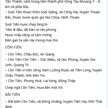
Tân Thành, cách trung tâm thành phố Vũng Tàu khoảng 7 – 8
km về phía Bắc.
– Suối Tiên thuộc thôn Suối Giếng, xã Công Hải, huyện Thuận
Bắc, thuộc Vườn quốc gia Núi Chúa, Ninh Thuận.
Suối Tiên nước chảy lững lờ
Tiên đi đâu, để bàn cờ rêu phong
Nước mây vắng vẻ tăm mòng
Bền gan ta vẫn rày mong mai chờ
CỒN TIÊN
– Cồn Tiên, Châu Đốc, An Giang
– Cồn Tiên Cồn Tiên – Dốc Miếu, xã Gio Phong, huyện Gio
Linh, Quảng Trị
– Cồn Tiên ở trên sông Hàm Luông thuộc xã Tiên Long, huyện
Châu Thành, tỉnh Bến Tre
– Cồn Tiên, Phong Hoà, Lai Vung, Đồng Tháp
Chớp ngã Cồn Tiên, mưa liền một trộ
BÃI TIÊN
– Bãi biển Cồn Tiên, xã Đông Hoàng, huyện Tiền Hải, tỉnh Thái
Bình