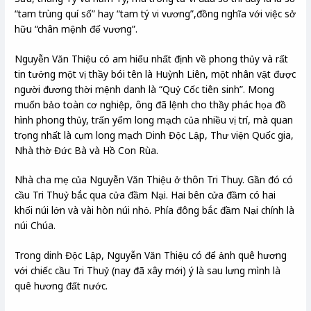
“tam trùng quí số” hay “tam tý vi vương”,đồng nghĩa với việc sở
hữu “chân mệnh đế vương”.
Nguyễn Văn Thiệu có am hiểu nhất định về phong thủy và rất
tin tưởng một vị thầy bói tên là Huỳnh Liên, một nhân vật được
người đương thời mệnh danh là “Quỷ Cốc tiên sinh”. Mong
muốn bảo toàn cơ nghiệp, ông đã lệnh cho thầy phác họa đồ
hình phong thủy, trấn yểm long mạch của nhiều vị trí, mà quan
trọng nhất là cụm long mạch Dinh Độc Lập, Thư viện Quốc gia,
Nhà thờ Đức Bà và Hồ Con Rùa.
Nhà cha mẹ của Nguyễn Văn Thiệu ở thôn Tri Thuy. Gần đó có
cầu Tri Thuỷ bắc qua cửa đầm Nại. Hai bên cửa đầm có hai
khối núi lớn và vài hòn núi nhỏ. Phía đông bắc đầm Nại chính là
núi Chúa.
Trong dinh Độc Lập, Nguyễn Văn Thiệu có để ảnh quê hương
với chiếc cầu Tri Thuỷ (nay đã xây mới) ý là sau lưng mình là
quê hương đất nước.