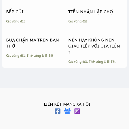
o
g
n
k
e
k
BẾP CỦI
TIỀN NHÂN LẬP CHỢ
r
Các vùng đất
Các vùng đất
BÙA CHẶN MA TRÊN BAN
NÊN HAY KHÔNG NÊN
THỜ
GIAO TIẾP VỚI GIA TIÊN
?
Các vùng đất
,
Thờ cúng & lễ Tết
Các vùng đất
,
Thờ cúng & lễ Tết
LIÊN KẾT MẠNG XÃ HỘI