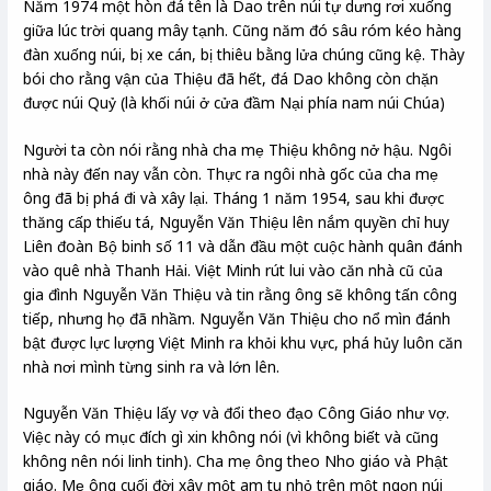
Năm 1974 một hòn đá tên là Dao trên núi tự dưng rơi xuống
giữa lúc trời quang mây tạnh. Cũng năm đó sâu róm kéo hàng
đàn xuống núi, bị xe cán, bị thiêu bằng lửa chúng cũng kệ. Thày
bói cho rằng vận của Thiệu đã hết, đá Dao không còn chặn
được núi Quỷ (là khối núi ở cửa đầm Nại phía nam núi Chúa)
Người ta còn nói rằng nhà cha mẹ Thiệu không nở hậu. Ngôi
nhà này đến nay vẫn còn. Thực ra ngôi nhà gốc của cha mẹ
ông đã bị phá đi và xây lại. Tháng 1 năm 1954, sau khi được
thăng cấp thiếu tá, Nguyễn Văn Thiệu lên nắm quyền chỉ huy
Liên đoàn Bộ binh số 11 và dẫn đầu một cuộc hành quân đánh
vào quê nhà Thanh Hải. Việt Minh rút lui vào căn nhà cũ của
gia đình Nguyễn Văn Thiệu và tin rằng ông sẽ không tấn công
tiếp, nhưng họ đã nhầm. Nguyễn Văn Thiệu cho nổ mìn đánh
bật được lực lượng Việt Minh ra khỏi khu vực, phá hủy luôn căn
nhà nơi mình từng sinh ra và lớn lên.
Nguyễn Văn Thiệu lấy vợ và đổi theo đạo Công Giáo như vợ.
Việc này có mục đích gì xin không nói (vì không biết và cũng
không nên nói linh tinh). Cha mẹ ông theo Nho giáo và Phật
giáo. Mẹ ông cuối đời xây một am tu nhỏ trên một ngọn núi