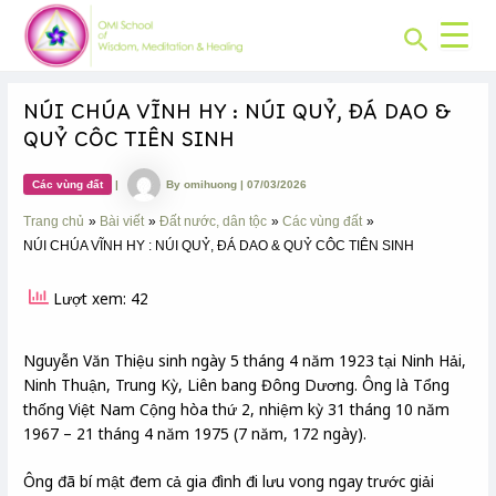
CHUYÊN
Skip
Post
MỤC:
Search
to
navigation
content
NÚI CHÚA VĨNH HY : NÚI QUỶ, ĐÁ DAO &
QUỶ CÔC TIÊN SINH
Các vùng đất
|
By
omihuong
|
07/03/2026
Trang chủ
Bài viết
Đất nước, dân tộc
Các vùng đất
NÚI CHÚA VĨNH HY : NÚI QUỶ, ĐÁ DAO & QUỶ CÔC TIÊN SINH
Lượt xem: 42
Nguyễn Văn Thiệu sinh ngày 5 tháng 4 năm 1923 tại Ninh Hải,
Ninh Thuận, Trung Kỳ, Liên bang Đông Dương. Ông là Tổng
thống Việt Nam Cộng hòa thứ 2, nhiệm kỳ 31 tháng 10 năm
1967 – 21 tháng 4 năm 1975 (7 năm, 172 ngày).
Ông đã bí mật đem cả gia đình đi lưu vong ngay trước giải