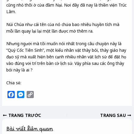
cũng nhỏ thôi ở cửa đầm Nại. Nơi đây đã nay là thiền viện Trúc
Lâm.
Núi Chúa như cái tên của nó chứa bao nhiêu huyền tích mà
mỗi lần quay lại lại một lần được mở thêm ra.
Nhưng người mà tôi muốn nói nhất trong câu chuyện này là
“Quỷ Cốc Tiên Sinh”, một kiểu nhân vật thày bói, thày giáo hay
đạo sỹ mà xuất hiện bên cạnh nhiều nhân vật lịch sử để đặt họ
vào đúng với trí trên bàn cờ lịch sử. Vậy phía sau các ông thày
bói này là ai ?
Chia sẻ:
F
M
C
a
e
o
c
s
p
TRANG TRƯỚC
TRANG SAU
e
s
y
b
e
L
Bài viết liên quan
o
n
i