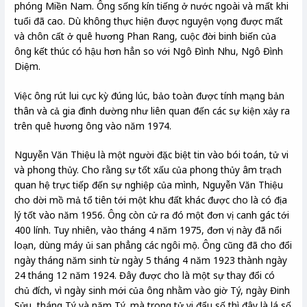
phóng Miền Nam. Ông sống kín tiếng ở nước ngoài và mất khi
tuổi đã cao. Dù không thực hiện được nguyện vọng được mất
và chôn cất ở quê hương Phan Rang, cuộc đời binh biến của
ông kết thúc có hậu hơn hẳn so với Ngô Đình Nhu, Ngô Đình
Diệm.
Việc ông rút lui cực kỳ đúng lúc, bảo toàn được tính mạng bản
thân và cả gia đình dường như liên quan đến các sự kiện xảy ra
trên quê hương ông vào năm 1974.
Nguyễn Văn Thiệu là một người đặc biệt tin vào bói toán, tử vi
và phong thủy. Cho rằng sự tốt xấu của phong thủy âm trạch
quan hệ trực tiếp đến sự nghiệp của mình, Nguyễn Văn Thiệu
cho dời mồ mả tổ tiên tới một khu đất khác được cho là có địa
lý tốt vào năm 1956. Ông còn cử ra đó một đơn vị canh gác tới
400 lính. Tuy nhiên, vào tháng 4 năm 1975, đơn vị này đã nổi
loạn, dùng máy ủi san phẳng các ngôi mộ. Ông cũng đã cho đổi
ngày tháng năm sinh từ ngày 5 tháng 4 năm 1923 thành ngày
24 tháng 12 năm 1924. Đây được cho là một sự thay đổi có
chủ đích, vì ngày sinh mới của ông nhằm vào giờ Tý, ngày Đinh
Sửu, tháng Tý và năm Tý, mà trong tử vi đẩu số thì đây là lá số