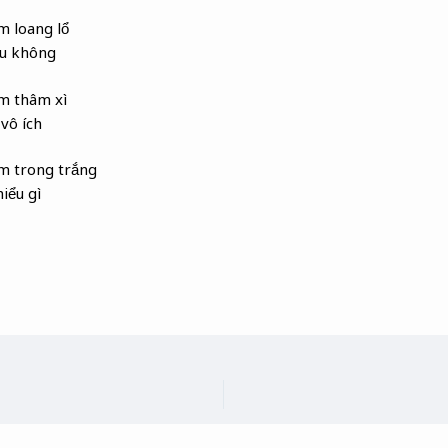
m loang lổ
êu không
im thâm xì
vô ích
im trong trắng
hiểu gì