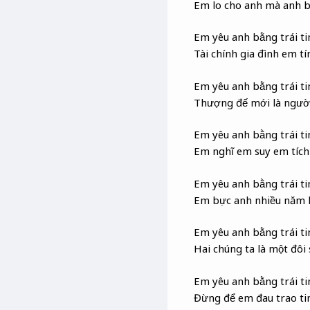
Em lo cho anh mà anh b
Em yêu anh bằng trái t
Tài chính gia đình em tí
Em yêu anh bằng trái t
Thượng đế mới là người
Em yêu anh bằng trái t
Em nghĩ em suy em tíc
Em yêu anh bằng trái t
Em bực anh nhiều năm 
Em yêu anh bằng trái ti
Hai chúng ta là một đôi
Em yêu anh bằng trái t
Đừng để em đau trao ti