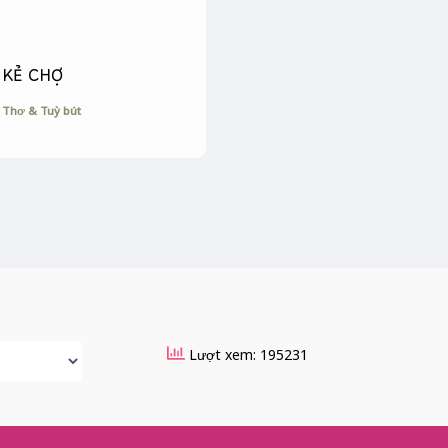
KẺ CHỢ
Thơ & Tuỳ bút
Lượt xem: 195231