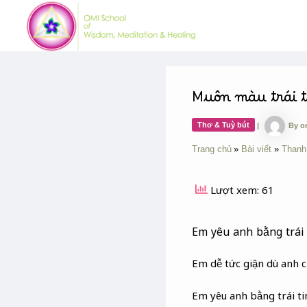
Skip
Post
to
navigation
content
Muôn màu trái 
Thơ & Tuỳ bút
|
By
o
Trang chủ
Bài viết
Thanh
Lượt xem: 61
Em yêu anh bằng trái 
Em dễ tức giận dù anh c
Em yêu anh bằng trái t