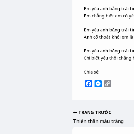
Em yêu anh bằng trái ti
Em chẳng biết em có y
Em yêu anh bằng trái t
Anh cố thoát khỏi em là 
Em yêu anh bằng trái t
Chỉ biết yêu thôi chẳng 
Chia sẻ:
F
M
C
a
e
o
c
s
p
e
s
y
b
e
L
TRANG TRƯỚC
o
n
i
Thiên thần màu trắng
o
g
n
k
e
k