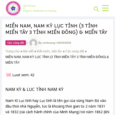
CHUYÊN
Skip
Post
MỤC:
Search
to
navigation
content
MIỀN NAM, NAM KỲ LỤC TỈNH (3 TỈNH
MIỀN TÂY 3 TỈNH MIỀN ĐÔNG) & MIỀN TÂY
Các vùng đất
|
By
omihuong
|
06/03/2026
Trang chủ
Bài viết
Đất nước, dân tộc
Các vùng đất
MIỀN NAM, NAM KỲ LỤC TỈNH (3 TỈNH MIỀN TÂY 3 TỈNH MIỀN ĐÔNG) &
MIỀN TÂY
Lượt xem: 42
NAM KỲ & LỤC TỈNH NAM KỲ
Nam Kì Lục tỉnh hay Lục tỉnh là tên gọi của vùng Nam Bộ vào
đầu thời nhà Nguyễn, tức là khoảng thời gian từ 2 năm 1831
và 1832 (cải cách hành chính của Minh Mạng) tới năm 1862 (khi