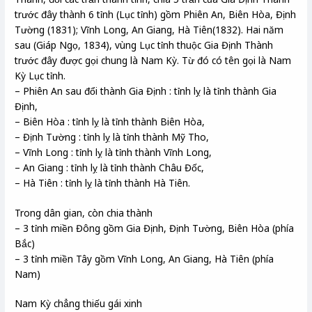
trước đây thành 6 tỉnh (Lục tỉnh) gồm Phiên An, Biên Hòa, Định
Tường (1831); Vĩnh Long, An Giang, Hà Tiên(1832). Hai năm
sau (Giáp Ngọ, 1834), vùng Lục tỉnh thuộc Gia Định Thành
trước đây được gọi chung là Nam Kỳ. Từ đó có tên gọi là Nam
Kỳ Lục tỉnh.
– Phiên An sau đổi thành Gia Định : tỉnh lỵ là tỉnh thành Gia
Định,
– Biên Hòa : tỉnh lỵ là tỉnh thành Biên Hòa,
– Định Tường : tỉnh lỵ là tỉnh thành Mỹ Tho,
– Vĩnh Long : tỉnh lỵ là tỉnh thành Vĩnh Long,
– An Giang : tỉnh lỵ là tỉnh thành Châu Đốc,
– Hà Tiên : tỉnh lỵ là tỉnh thành Hà Tiên.
Trong dân gian, còn chia thành
– 3 tỉnh miền Đông gồm Gia Định, Định Tường, Biên Hòa (phía
Bắc)
– 3 tỉnh miền Tây gồm Vĩnh Long, An Giang, Hà Tiên (phía
Nam)
Nam Kỳ chẳng thiếu gái xinh