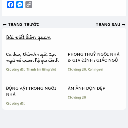
F
M
C
a
e
o
c
s
p
TRANG TRƯỚC
TRANG SAU
e
s
y
b
e
L
Bài viết liên quan
o
n
i
o
g
n
k
e
k
Ca dao, thành ngữ, tục
PHONG THUỶ NGÔI NHÀ
r
ngữ về quan hệ gia đình
& GIA ĐÌNH : GIẤC NGỦ
Các vùng đất
,
Thanh âm tiếng Việt
Các vùng đất
,
Con người
ĐỘNG VẬT TRONG NGÔI
ÁM ẢNH DỌN DẸP
NHÀ
Các vùng đất
Các vùng đất