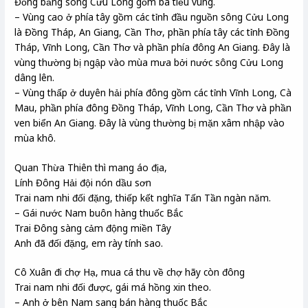
Đồng bằng sông Cửu Long gồm ba tiểu vùng.
– Vùng cao ở phía tây gồm các tỉnh đầu nguồn sông Cửu Long
là Đồng Tháp, An Giang, Cần Thơ, phần phía tây các tỉnh Đồng
Tháp, Vĩnh Long, Cần Thơ và phần phía đông An Giang. Đây là
vùng thường bị ngập vào mùa mưa bởi nước sông Cửu Long
dâng lên.
– Vùng thấp ở duyên hải phía đông gồm các tỉnh Vĩnh Long, Cà
Mau, phần phía đông Đồng Tháp, Vĩnh Long, Cần Thơ và phần
ven biển An Giang. Đây là vùng thường bị mặn xâm nhập vào
mùa khô.
Quan Thừa Thiên thì mang áo địa,
Lính Đông Hải đội nón dầu sơn
Trai nam nhi đối đặng, thiếp kết nghĩa Tấn Tần ngàn năm.
– Gái nước Nam buôn hàng thuốc Bắc
Trai Đông sàng cảm động miền Tây
Anh đã đối đặng, em rày tính sao.
Cô Xuân đi chợ Hạ, mua cá thu về chợ hãy còn đông
Trai nam nhi đối được, gái má hồng xin theo.
– Anh ở bên Nam sang bán hàng thuốc Bắc