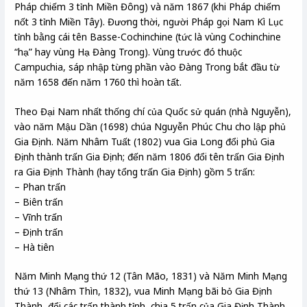
Pháp chiếm 3 tỉnh Miền Đông) và năm 1867 (khi Pháp chiếm
nốt 3 tỉnh Miền Tây). Đương thời, người Pháp gọi Nam Kì Lục
tỉnh bằng cái tên Basse-Cochinchine (tức là vùng Cochinchine
“hạ” hay vùng Hạ Đàng Trong). Vùng trước đó thuộc
Campuchia, sáp nhập từng phần vào Đàng Trong bắt đầu từ
năm 1658 đến năm 1760 thì hoàn tất.
Theo Đại Nam nhất thống chí của Quốc sử quán (nhà Nguyễn),
vào năm Mậu Dần (1698) chúa Nguyễn Phúc Chu cho lập phủ
Gia Định. Năm Nhâm Tuất (1802) vua Gia Long đổi phủ Gia
Định thành trấn Gia Định; đến năm 1806 đổi tên trấn Gia Định
ra Gia Định Thành (hay tổng trấn Gia Định) gồm 5 trấn:
– Phan trấn
– Biên trấn
– Vĩnh trấn
– Định trấn
– Hà tiên
Năm Minh Mạng thứ 12 (Tân Mão, 1831) và Năm Minh Mạng
thứ 13 (Nhâm Thìn, 1832), vua Minh Mạng bãi bỏ Gia Định
Thành, đổi các trấn thành tỉnh, chia 5 trấn của Gia Định Thành