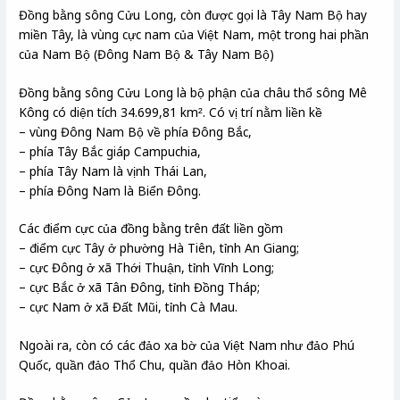
Đồng bằng sông Cửu Long, còn được gọi là Tây Nam Bộ hay
miền Tây, là vùng cực nam của Việt Nam, một trong hai phần
của Nam Bộ (Đông Nam Bộ & Tây Nam Bộ)
Đồng bằng sông Cửu Long là bộ phận của châu thổ sông Mê
Kông có diện tích 34.699,81 km². Có vị trí nằm liền kề
– vùng Đông Nam Bộ về phía Đông Bắc,
– phía Tây Bắc giáp Campuchia,
– phía Tây Nam là vịnh Thái Lan,
– phía Đông Nam là Biển Đông.
Các điểm cực của đồng bằng trên đất liền gồm
– điểm cực Tây ở phường Hà Tiên, tỉnh An Giang;
– cực Đông ở xã Thới Thuận, tỉnh Vĩnh Long;
– cực Bắc ở xã Tân Đông, tỉnh Đồng Tháp;
– cực Nam ở xã Đất Mũi, tỉnh Cà Mau.
Ngoài ra, còn có các đảo xa bờ của Việt Nam như đảo Phú
Quốc, quần đảo Thổ Chu, quần đảo Hòn Khoai.