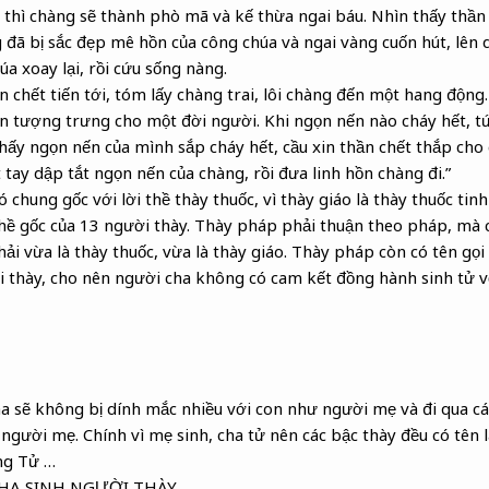
thì chàng sẽ thành phò mã và kế thừa ngai báu. Nhìn thấy thần
đã bị sắc đẹp mê hồn của công chúa và ngai vàng cuốn hút, lên 
a xoay lại, rồi cứu sống nàng.
 chết tiến tới, tóm lấy chàng trai, lôi chàng đến một hang động.
 tượng trưng cho một đời người. Khi ngọn nến nào cháy hết, tức
hấy ngọn nến của mình sắp cháy hết, cầu xin thần chết thắp cho
tay dập tắt ngọn nến của chàng, rồi đưa linh hồn chàng đi.”
ó chung gốc với lời thề thày thuốc, vì thày giáo là thày thuốc tinh
hề gốc của 13 người thày. Thày pháp phải thuận theo pháp, mà 
i vừa là thày thuốc, vừa là thày giáo. Thày pháp còn có tên gọi
i thày, cho nên người cha không có cam kết đồng hành sinh tử 
 sẽ không bị dính mắc nhiều với con như người mẹ và đi qua cái
 người mẹ. Chính vì mẹ sinh, cha tử nên các bậc thày đều có tên
ng Tử …
CHA SINH NGƯỜI THÀY