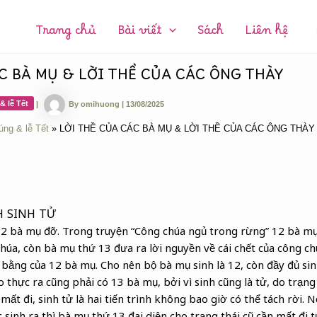
CHUYÊN
MỤC:
Trang chủ
Bài viết
Sách
Liên hệ
C BÀ MỤ & LỜI THỀ CỦA CÁC ÔNG THÀY
& lễ Tết
|
By
omihuong
|
13/08/2025
úng & lễ Tết
LỜI THỀ CỦA CÁC BÀ MỤ & LỜI THỀ CỦA CÁC ÔNG THÀY
H SINH TỬ
12 bà mụ đỡ. Trong truyện “Công chúa ngủ trong rừng” 12 bà mụ 
chúa, còn bà mụ thứ 13 đưa ra lời nguyền về cái chết của công ch
bằng của 12 bà mụ. Cho nên bộ bà mụ sinh là 12, còn đầy đủ sinh
 thực ra cũng phải có 13 bà mụ, bởi vì sinh cũng là tử, do trạng
 mất đi, sinh tử là hai tiến trình không bao giờ có thể tách rời. 
 sinh ra thì bà mụ thứ 13 đai diện cho trạng thái cũ cần mất đi 