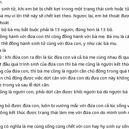
h.
 sinh tử, khi em bé bị chết kẹt trong một trạng thái sinh hoặc 
bà mụ vì lời thề này sẽ chết kẹt theo. Ngược lại, em bé thoát đư
hoát.
 bộ bà mụ bắt buộc phải là 13 người, đúng hơn là 13 bộ.
ồng hành với đứa con thì cũng đồng hành với bà mẹ. Bà mụ là c
i thề đồng hành sinh tử cùng với đứa con, y như các bà mụ.
 là
ử : khi đứa con ra đời là lúc đứa con và cả bà mẹ cùng nhau đi qua
t đầu quá trình sinh của đứa con thì bà mẹ cũng là người kết thú
g của đứa con, thì bà mẹ cũng là người cần chủ động trong quá 
n chủ động được việc dứt căn với đứa con dù đưa con này kh
 trong và sau lễ dứt căn.
cũng là người con, phải dứt căn được khỏi người bà dù người bà
 bỏ được đứa con, luôn bị vướng mắc với đứa con cả lúc sống và
hông kết thúc được trạng thái làm mẹ với đứa con do mình sinh 
 có nghĩa là mẹ cùng sống cùng chết với con hay hy sinh sự sốn