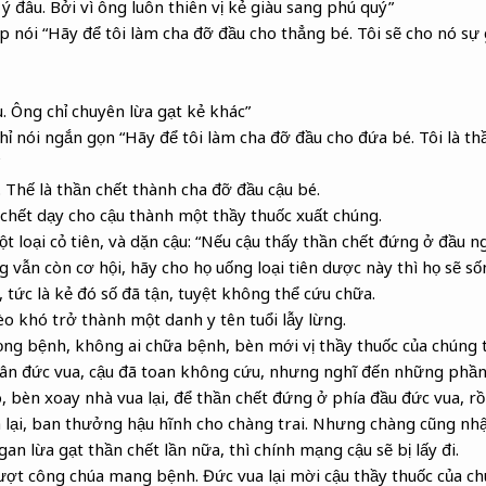
ý đâu. Bởi vì ông luôn thiên vị kẻ giàu sang phú quý”
 nói “Hãy để tôi làm cha đỡ đầu cho thẳng bé. Tôi sẽ cho nó sự 
. Ông chỉ chuyên lừa gạt kẻ khác”
ỉ nói ngắn gọn “Hãy để tôi làm cha đỡ đầu cho đứa bé. Tôi là th
 Thế là thần chết thành cha đỡ đầu cậu bé.
n chết dạy cho cậu thành một thầy thuốc xuất chúng.
t loại cỏ tiên, và dặn cậu: “Nếu cậu thấy thần chết đứng ở đầu ng
vẫn còn cơ hội, hãy cho họ uống loại tiên dược này thì họ sẽ số
tức là kẻ đó số đã tận, tuyệt không thể cứu chữa.
 khó trở thành một danh y tên tuổi lẫy lừng.
ng bệnh, không ai chữa bệnh, bèn mới vị thầy thuốc của chúng 
ân đức vua, cậu đã toan không cứu, nhưng nghĩ đến những phần
, bèn xoay nhà vua lại, để thần chết đứng ở phía đầu đức vua, rồ
h lại, ban thưởng hậu hĩnh cho chàng trai. Nhưng chàng cũng nhậ
gan lừa gạt thần chết lần nữa, thì chính mạng cậu sẽ bị lấy đi.
lượt công chúa mang bệnh. Đức vua lại mời cậu thầy thuốc của ch