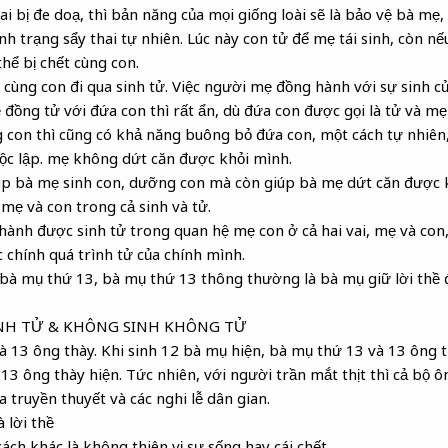
ai bị đe doạ, thì bản năng của mọi giống loài sẽ là bảo vệ bà mẹ
ình trạng sẩy thai tự nhiên. Lúc này con tử để mẹ tái sinh, còn n
thể bị chết cùng con.
 cùng con đi qua sinh tử. Việc người mẹ đồng hành với sự sinh củ
 đồng tử với đứa con thì rất ẩn, dù đứa con được gọi là tử và mẹ
 con thì cũng có khả năng buông bỏ đứa con, một cách tự nhiên
ộc lập. mẹ không dứt căn được khỏi mình.
úp bà mẹ sinh con, dưỡng con mà còn giúp bà mẹ dứt căn được k
mẹ và con trong cả sinh và tử.
ành được sinh tử trong quan hệ mẹ con ở cả hai vai, mẹ và con
 chính quá trình tử của chính mình.
ó bà mụ thứ 13, bà mụ thứ 13 thông thường là bà mụ giữ lời thề 
INH TỬ & KHÔNG SINH KHÔNG TỬ
à 13 ông thày. Khi sinh 12 bà mụ hiện, bà mụ thứ 13 và 13 ông t
13 ông thày hiện. Tức nhiên, với người trần mắt thịt thì cả bộ 
a truyền thuyết và các nghi lễ dân gian.
 lời thề
cách khác là không thiên vị sự sống hay cái chết