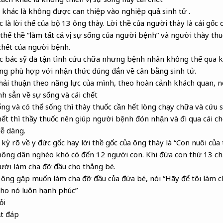
h khác là không được can thiệp vào nghiệp quả sinh tử .
c là lời thể của bộ 13 ông thày. Lời thề của người thày là cái gốc
thể thề “làm tất cả vị sự sống của người bệnh” và người thày th
 chết của người bệnh.
ác bác sỹ đã tận tình cứu chữa nhưng bệnh nhân không thể qua 
ng phù hợp với nhận thức đúng đắn về cân bằng sinh tử.
ải thuận theo năng lực của mình, theo hoàn cảnh khách quan, n
h sẵn về sự sống và cái chết
ng và có thể sống thì thày thuốc cần hết lòng chạy chữa và cứu 
ết thì thầy thuốc nên giúp người bệnh đón nhận và đi qua cái c
ễ dàng.
kỳ rõ về y đức gốc hay lời thề gốc của ông thày là “Con nuôi của 
nông dân nghèo khó có đến 12 người con. Khi đứa con thứ 13 ch
ười làm cha đỡ đầu cho thằng bé.
ông gặp muốn làm cha đỡ đầu của đứa bé, nói “Hãy để tôi làm c
cho nó luôn hạnh phúc”
ỏi
ặt đáp