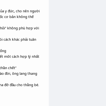
 của y đức, cho nên người
uốc cơ bản không thể
khỏi” không phù hợp với
ói cách khác phải tuân
sống
hết môt cách hợp lý nhất
thần chết”
ào đời, ông lang thang
ha đỡ đầu cho thằng bé.