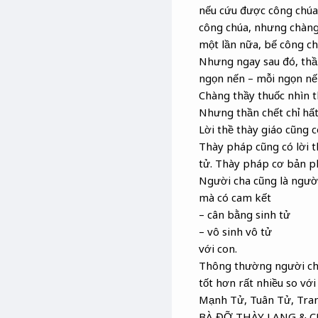
nếu cứu được công chúa 
công chúa, nhưng chàng 
một lần nữa, bế công chú
Nhưng ngay sau đó, thần
ngọn nến – mỗi ngọn nến
Chàng thầy thuốc nhìn t
Nhưng thần chết chỉ hất 
Lời thề thày giáo cũng c
Thày pháp cũng có lời t
tử. Thày pháp cơ bản phả
Người cha cũng là ngườ
mà có cam kết
– cân bằng sinh tử
– vô sinh vô tử
với con.
Thông thường người cha
tốt hơn rất nhiều so với
Mạnh Tử, Tuân Tử, Tra
BÀ ĐỠ THÀY LANG & 