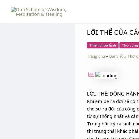
Skip
Post
to
navigation
content
LỜI THỀ CỦA CÁ
Thiền chữa lành
Thờ cúng 
Trang chủ
Bài viết
Thờ c
LỜI THỀ ĐỒNG HÀN
Khi em bé ra đời sẽ có 
cho sự ra đời của công 
từ sự thống nhất và cân 
Trong bất kỳ ca sinh nào
thì trạng thái khác phải
cho trạng thái mới được