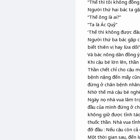
“Thế thì tôi không đồng 
Người thứ hai bác ta gặp
“Thế ông là ai?”
“Ta là Ác Quỷ”
‘Thế thì không được đâu
Người thứ ba bác gặp ch
biết thiên vị hay lừa dối”
Và bác nông dân đồng ý.
Khi cậu bé lớn lên, thầ
Thần chết chỉ cho cậu mộ
bệnh nặng đến mấy cũng 
đứng ở chân bệnh nhân, 
Nhờ thế mà cậu bé nghèo
Ngày nọ nhà vua lâm trọ
đầu của mình đứng ở ch
không giữ được tỉnh táo
thuốc thần. Nhà vua tỉn
đỡ đầu : Nếu cậu còn cả 
Một thời gian sau, đến 