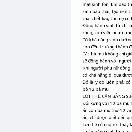
mặt sinh tồn, khi bào th
sinh bào thai, tạo nên t
thai chết lưu, thì mẹ có 
Đồng hành sinh tử chỉ là
ràng, còn việc người mẹ
Có khả năng sinh dưỡng
con đều trưởng thành đ
Các bà mụ không chỉ gi
sẽ đồng hành với người 
Khi người phụ nữ đồng h
có khả năng đi qua được
Đó là lý do luôn phải c
bộ 12 bà mụ.
LỜI THỀ CÂN BẰNG S
Đối xứng với 12 bà mụ l
ẩn còn bà mụ thứ 12 và 
ẩn, chỉ được biết đến qu
Lời thề của người thày là
– cân bằng sinh tử, nói 