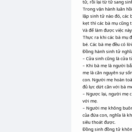
tử, rồi lại từ tử sang sin
Trong vận hành luân hồi
lặp sinh tử nào đó, các 
kẹt thì các bà mụ cũng t
Và để làm được việc này
Thực ra khi các bà mụ đ
bé. Các bà mẹ đều có lờ
Đồng hành sinh tử nghĩa
– Cửa sinh cũng là cửa t
– Khi bà mẹ là người bắ
mẹ là căn nguyên sự sốn
con. Người mẹ hoàn toà
đủ lực dứt căn với bà mẹ
– Ngược lại, người mẹ 
với mẹ.
– Người mẹ không buông
của đứa con, nghĩa là k
siêu thoát được.
Đồng sinh đồng tử không