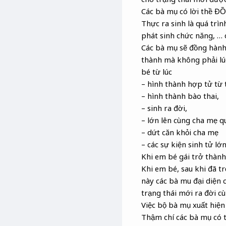
Các bà mụ có lời thề
Thực ra sinh là quá trìn
phát sinh chức năng, … 
Các bà mụ sẽ đồng hành
thành mà không phải lúc
bé từ lúc
– hình thành hợp tử từ 
– hình thành bào thai,
– sinh ra đời,
– lớn lên cùng cha mẹ qu
– dứt căn khỏi cha mẹ
– các sự kiện sinh tử lớ
Khi em bé gái trở thành 
Khi em bé, sau khi đã trở
này các bà mu đại diện 
trạng thái mới ra đời cù
Việc bộ bà mụ xuất hiện 
Thậm chí các bà mụ có th