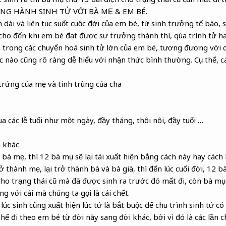
 ĐỒNG HÀNH SINH TỬ VỚI BÀ MẸ & EM BÉ.
h dài và liên tục suốt cuộc đời của em bé, từ sinh trưởng tế bào,
cho đến khi em bé đạt được sự trưởng thành thì, qúa trình tử ha
 trong các chuyển hoá sinh tử lớn của em bé, tương đương với 
 nào cũng rõ ràng dễ hiểu với nhận thức bình thường. Cụ thể, c
trứng của mẹ và tinh trùng của cha
a các lễ tuổi như một ngày, đầy tháng, thôi nôi, đầy tuổi …
n khác
bà mẹ, thì 12 bà mụ sẽ lại tái xuất hiện bằng cách này hay cách 
 thành mẹ, lại trở thành bà và bà già, thì đến lúc cuối đời, 12 bà
cho trạng thái cũ mà đã được sinh ra trước đó mất đi, còn bà mụ 
ng với cái mà chúng ta gọi là cái chết.
lúc sinh cũng xuất hiện lúc tử là bắt buộc để chu trình sinh tử có
ể đi theo em bé từ đời này sang đời khác, bởi vì đó là các lần c