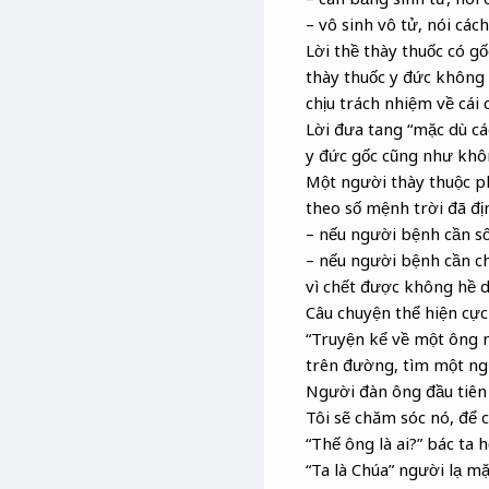
– vô sinh vô tử, nói các
Lời thề thày thuốc có gố
thày thuốc y đức không 
chịu trách nhiệm về cái
Lời đưa tang “mặc dù c
y đức gốc cũng như khô
Một người thày thuộc ph
theo số mệnh trời đã địn
– nếu người bệnh cần số
– nếu người bệnh cần ch
vì chết được không hề d
Câu chuyện thể hiện cực 
“Truyện kể về một ông 
trên đường, tìm một ng
Người đàn ông đầu tiên 
Tôi sẽ chăm sóc nó, để 
“Thế ông là ai?” bác ta h
“Ta là Chúa” người lạ m