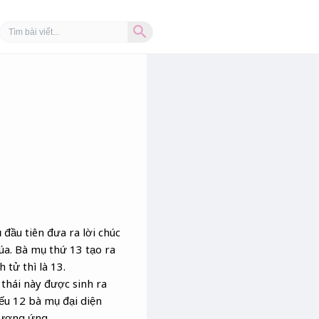
Search Button
Search
for:
đầu tiên đưa ra lời chúc
úa. Bà mụ thứ 13 tạo ra
 tử thì là 13.
 thái này được sinh ra
Nếu 12 bà mụ đại diện
tương ứng.