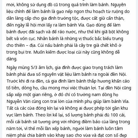
mới, không sử dụng đồ cũ trong quá trình làm bánh. Nguyên
liệu chính để làm bánh là gạo nếp ngon thu hoạch từ ruộng do
dân làng cấp cho gia đình trưởng tộc, được cất giữ cẩn thận,
đến ngày lễ hội mới lấy ra làm bánh Vía. Gạo dùng để làm
bánh được đãi sạch và để ráo nước, như thế khi giã bột không
bết và vón cục. Nhân bánh là những vị thuốc bắc biểu trưng
cho thiên – địa. Củi nấu bánh phải là cây tre già chết khô ở
trong bụi tre. Muốn kiếm được loại củi này cũng không dễ
dàng.
Ngày mùng 5/3 âm lịch, gia đình được giao trọng trách làm
bánh phải đưa số nguyên vật liệu làm bánh ra ngoài đền Nội.
Trước khi đi ra đền, cả gia đình làm bánh thắp hương khấn cáo
tổ tiên, dòng họ, cầu mong mọi việc thuận lợi. Tại đền Nội cũng
sắp xếp một gian riêng, ở đó chỉ có trưởng nam dòng họ
Nguyễn Văn cùng con trai lớn của mình phụ giúp làm bánh Vía.
Tất cả các cửa đóng kín lại và không ai được phép tới gần khu
vực làm bánh. Theo lời kể lại, số lượng bánh phải đủ 100 cái,
mỗi cái bánh sẽ tương ứng với những điềm báo của làng trong
năm tới, vì thế mỗi lần xếp bánh, người làm bánh luôn tâm
niệm phải chia bánh vào khay sao cho vừa và đạt con số đẹp