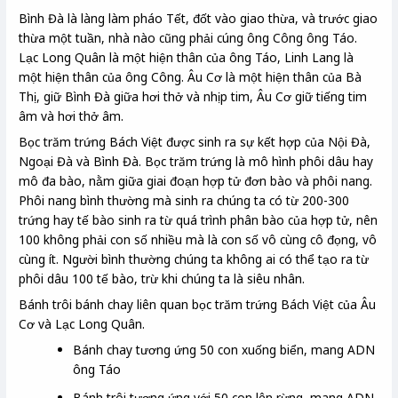
Bình Đà là làng làm pháo Tết, đốt vào giao thừa, và trước giao
thừa một tuần, nhà nào cũng phải cúng ông Công ông Táo.
Lạc Long Quân là một hiện thân của ông Táo, Linh Lang là
một hiện thân của ông Công. Âu Cơ là một hiện thân của Bà
Thị, giữ Bình Đà giữa hơi thở và nhịp tim, Âu Cơ giữ tiếng tim
âm và hơi thở âm.
Bọc trăm trứng Bách Việt được sinh ra sự kết hợp của Nội Đà,
Ngoại Đà và Bình Đà. Bọc trăm trứng là mô hình phôi dâu hay
mô đa bào, nằm giữa giai đoạn hợp tử đơn bào và phôi nang.
Phôi nang bình thường mà sinh ra chúng ta có từ 200-300
trứng hay tế bào sinh ra từ quá trình phân bào của hợp tử, nên
100 không phải con số nhiều mà là con số vô cùng cô đọng, vô
cùng ít. Người bình thường chúng ta không ai có thể tạo ra từ
phôi dâu 100 tế bào, trừ khi chúng ta là siêu nhân.
Bánh trôi bánh chay liên quan bọc trăm trứng Bách Việt của Âu
Cơ và Lạc Long Quân.
Bánh chay tương ứng 50 con xuống biển, mang ADN
ông Táo
Bánh trôi tương ứng với 50 con lên rừng, mang ADN