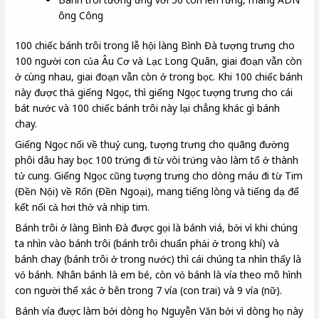
ông Công
100 chiếc bánh trôi trong lễ hội làng Bình Đà tượng trưng cho
100 người con của Âu Cơ và Lạc Long Quân, giai đoạn vẫn còn
ở cùng nhau, giai đoạn vẫn còn ở trong bọc. Khi 100 chiếc bánh
này được thả giếng Ngọc, thì giếng Ngọc tượng trưng cho cái
bát nước và 100 chiếc bánh trôi này lại chẳng khác gì bánh
chay.
Giếng Ngọc nối về thuỷ cung, tượng trưng cho quãng đường
phôi dâu hay bọc 100 trứng đi từ vòi trứng vào làm tổ ở thành
tử cung. Giếng Ngọc cũng tượng trưng cho dòng máu đi từ Tim
(Đền Nội) về Rốn (Đền Ngoại), mang tiếng lòng và tiếng dạ để
kết nối cả hơi thở và nhịp tim.
Bánh trôi ở làng Bình Đà được gọi là bánh viá, bởi vì khi chúng
ta nhìn vào bánh trôi (bánh trôi chuẩn phải ở trong khí) và
bánh chay (bánh trôi ở trong nước) thì cái chúng ta nhìn thấy là
vỏ bánh. Nhân bánh là em bé, còn vỏ bánh là vía theo mô hình
con người thể xác ở bên trong 7 vía (con trai) và 9 vía (nữ).
Bánh vía được làm bởi dòng họ Nguyễn Văn bởi vì dòng họ này