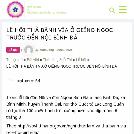
CHUYÊN
Skip
Post
MỤC:
Search
to
navigation
content
LỄ HỘI THẢ BÁNH VÍA Ở GIẾNG NGỌC
TRƯỚC ĐỀN NỘI BÌNH ĐÀ
Lễ hội
|
By
omihuong
|
30/03/2025
Trang chủ
Bài viết
Thờ cúng & lễ Tết
Lễ hội
LỄ HỘI THẢ BÁNH VÍA Ở GIẾNG NGỌC TRƯỚC ĐỀN NỘI BÌNH ĐÀ
Lượt xem: 64
Trong lễ hội đền Nội và đền Ngoại Bình Đà ở làng Bình Đà, xã
Bình Minh, huyện Thanh Oai, nơi thờ Quốc tổ Lạc Long Quân
có tục thả 100 chiếc bánh trôi xuống nước vào dịp mùng 6
tháng 3
Theo http://sovhtt.hanoi.gov.vn/nghi-thuc-lam-va-tha-banh-via-
o-le-hoi-binh-da/