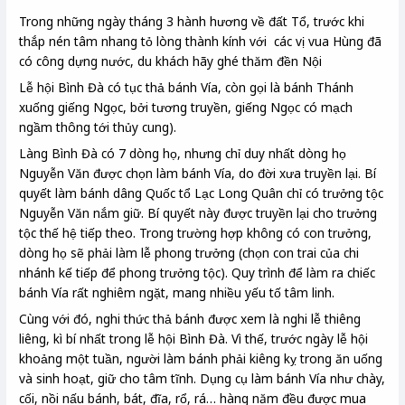
Trong những ngày tháng 3 hành hương về đất Tổ, trước khi
thắp nén tâm nhang tỏ lòng thành kính với các vị vua Hùng đã
có công dựng nước, du khách hãy ghé thăm đền Nội
Lễ hội Bình Đà có tục thả bánh Vía, còn gọi là bánh Thánh
xuống giếng Ngọc, bởi tương truyền, giếng Ngọc có mạch
ngầm thông tới thủy cung).
Làng Bình Đà có 7 dòng họ, nhưng chỉ duy nhất dòng họ
Nguyễn Văn được chọn làm bánh Vía, do đời xưa truyền lại. Bí
quyết làm bánh dâng Quốc tổ Lạc Long Quân chỉ có trưởng tộc
Nguyễn Văn nắm giữ. Bí quyết này được truyền lại cho trưởng
tộc thế hệ tiếp theo. Trong trường hợp không có con trưởng,
dòng họ sẽ phải làm lễ phong trưởng (chọn con trai của chi
nhánh kế tiếp để phong trưởng tộc). Quy trình để làm ra chiếc
bánh Vía rất nghiêm ngặt, mang nhiều yếu tố tâm linh.
Cùng với đó, nghi thức thả bánh được xem là nghi lễ thiêng
liêng, kì bí nhất trong lễ hội Bình Đà. Vì thế, trước ngày lễ hội
khoảng một tuần, người làm bánh phải kiêng kỵ trong ăn uống
và sinh hoạt, giữ cho tâm tĩnh. Dụng cụ làm bánh Vía như chày,
cối, nồi nấu bánh, bát, đĩa, rổ, rá… hàng năm đều được mua