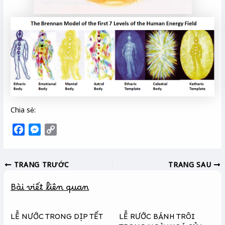
Chia sẻ:
F
M
C
a
e
o
c
s
p
TRANG TRƯỚC
TRANG SAU
e
s
y
b
e
L
Bài viết liên quan
o
n
i
o
g
n
k
e
k
LỄ NƯỚC TRONG DỊP TẾT
LỄ RƯỚC BÁNH TRÔI