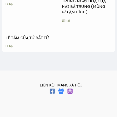
r
TRONG NGÀY HOÁ CỦA
Lễ hội
HAI BÀ TRƯNG (MÙNG
6/3 ÂM LỊCH)
Lễ hội
LỄ TẮM CỦA TỨ BẤT TỬ
Lễ hội
LIÊN KẾT MẠNG XÃ HỘI