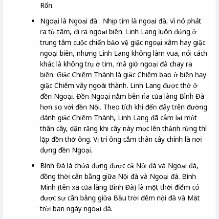
Rốn.
Ngoại là Ngoại đà : Nhịp tim là ngoại đà, vì nó phát
ra từ tâm, đi ra ngoại biên. Linh Lang luôn đứng ở
trung tâm cuộc chiến bảo vệ giặc ngoại xâm hay giặc
ngoại biên, nhưng Linh Lang không làm vua, nói cách
khác là không trụ ở tim, mà giữ ngoại đà chay ra
biên. Giặc Chiêm Thành là giặc Chiêm bao ở biên hay
giặc Chiêm vây ngoài thành. Linh Lang được thở ở
đền Ngoại. Đền Ngoại nằm bên rìa của làng Bình Đà
hơn so với đền Nội. Theo tích khi đến đây trên đường
đánh giặc Chiêm Thành, Linh Lang đã cắm lại một
thân cây, dặn răng khi cây này mọc lên thảnh rừng thì
lập đền thờ ông. Vị trí ông cắm thân cây chính là nơi
dựng đền Ngoại.
Bình Đà là chứa đựng được cả Nội đà và Ngoại đà,
đồng thời cân bằng giữa Nội đà và Ngoại đà. Bình
Minh (tên xã của làng Bình Đà) là một thời điểm có
được sự cân bằng giữa Bầu trời đêm nội đà và Mặt
trời ban ngày ngoại đà.