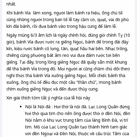
nhất.
Khi bánh Vía làm xong, người làm bánh ra hiệu, ông chủ tế
cùng những người trong ban tế lễ tay cầm cờ, quạt, vải đỏ phủ
kín đài bánh, rồi đưa bánh vào trong hậu cung để làm lễ.
Ngày mùng 6/3 âm lịch là ngày chính hội, đúng giờ chính Tỵ (10
giờ), bánh Vía được rước ra giếng Ngọc, bánh để trong đài đậy
kín, kiệu rước bánh có lọng, tàn, quạt hầu hai bên. Nhạc trống,
chiêng cùng phường bát âm reo vui đưa đám rước tới bên
giếng. Tại đây, trong lòng giếng Ngọc đã quây sẵn một khung
để thả bánh Vía trong đó. Mọi người ai cũng chăm chú dõi theo
nghi thức thả bánh Vía xuống giếng Ngọc. Mỗi chiếc bánh thả
xuống, ông chủ tế đều đọc một câu “thần chú”, mong bánh
chìm xuống giếng Ngọc và đến được thủy cung.
Xin giải thích tóm tắt ý nghĩa của lễ hội này
Nội là Nội đà : Hơi thở là nội đà. Lạc Long Quân đứng
hơi thở qua tim cho nên ông được thờ ở đền Nội, đền
Nội nằm ở khu vực trung tâm của làng Bình Đà, vị trí
tim. Mộ của Lạc Long Quân tạo thành hình tam giác
với đền Ngoại và Đền Nội, thuộc về cấu trúc Tâm của