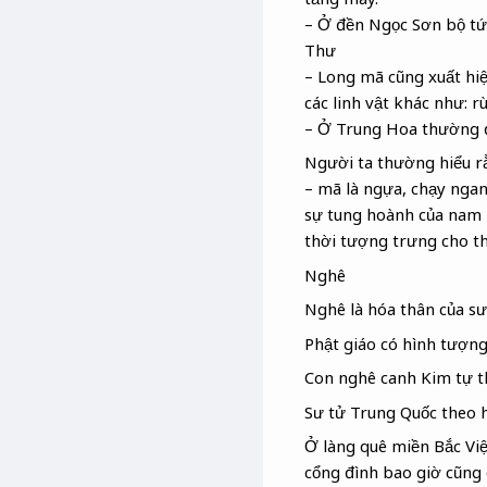
– Ở đền Ngọc Sơn bộ tứ 
Thư
– Long mã cũng xuất hi
các linh vật khác như: r
– Ở Trung Hoa thường đư
Người ta thường hiểu rằn
– mã là ngựa, chạy ngan
sự tung hoành của nam n
thời tượng trưng cho t
Nghê
Nghê là hóa thân của sư 
Phật giáo có hình tượng 
Con nghê canh Kim tự t
Sư tử Trung Quốc theo hư
Ở làng quê miền Bắc Việ
cổng đình bao giờ cũng 