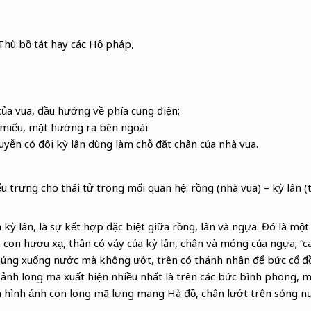
Thù bồ tát hay các Hộ pháp,
của vua, đầu hướng về phía cung điện;
n miếu, mặt hướng ra bên ngoài
uyễn có đôi kỳ lân dùng làm chỗ đặt chân của nhà vua.
iểu trưng cho thái tử trong mối quan hệ: rồng (nhà vua) – kỳ lân
kỳ lân, là sự kết hợp đặc biệt giữa rồng, lân và ngựa. Đó là một 
con hươu xạ, thân có vảy của kỳ lân, chân và móng của ngựa; “c
húng xuống nước mà không ướt, trên có thánh nhân để bức cổ đồ
ảnh long mã xuất hiện nhiều nhất là trên các bức bình phong, 
à hình ảnh con long mã lưng mang Hà đồ, chân lướt trên sóng nư