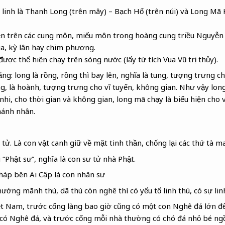
linh là Thanh Long (trên mây) – Bạch Hổ (trên núi) và Long Mã
ện trên các cung môn, miếu môn trong hoàng cung triều Nguyễn
ùa, kỳ lân hay chim phượng.
ợc thể hiện chạy trên sóng nước (lấy từ tích Vua Vũ trị thủy).
g: long là rồng, rồng thì bay lên, nghĩa là tung, tượng trưng ch
g, là hoành, tượng trưng cho vĩ tuyến, không gian. Như vậy lo
hi, cho thời gian và không gian, long mã chạy là biểu hiện cho 
hánh nhân.
tử. Là con vật canh giữ về mặt tinh thần, chống lại các thứ tà ma
“Phật sư”, nghĩa là con sư tử nhà Phật.
háp bên Ai Cập là con nhân sư
ớng mãnh thú, dã thú còn nghê thì có yếu tố linh thú, có sự lin
t Nam, trước cổng làng bao giờ cũng có một con Nghê đá lớn để
có Nghê đá, và trước cổng mỗi nhà thường có chó đá nhỏ bé ngồ