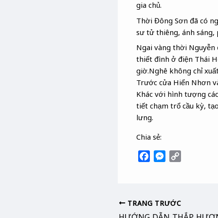
gia chủ.
Thời Đông Sơn đã có nghê
sư tử thiêng, ánh sáng,
Ngai vàng thời Nguyễn đ
thiết đình ở điện Thái H
giờ.Nghê không chỉ xuất
Trước cửa Hiển Nhơn và
Khác với hình tượng các
tiết chạm trổ cầu kỳ, t
lưng.
Chia sẻ:
F
M
C
a
e
o
c
s
p
e
s
y
b
e
L
TRANG TRƯỚC
o
n
i
HƯỚNG DẪN THẮP HƯƠN