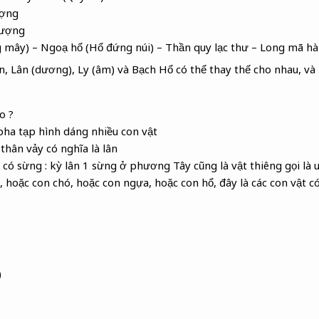
ượng
hượng
 mây) – Ngoạ hổ (Hổ đứng núi) – Thần quy lạc thư – Long mã hà
ên, Lân (dương), Ly (âm) và Bạch Hổ có thể thay thế cho nhau, và
o ?
 pha tạp hình dáng nhiều con vật
thân vảy có nghĩa là lân
có sừng : kỳ lân 1 sừng ở phương Tây cũng là vật thiêng gọi là 
ử, hoặc con chó, hoặc con ngựa, hoặc con hổ, đây là các con vật 
)