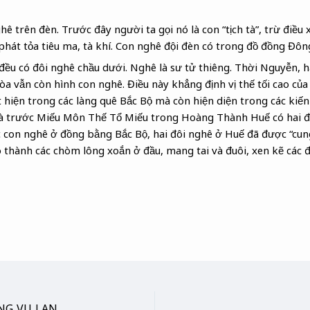
 trên đèn. Trước đây người ta gọi nó là con “tịch tà”, trừ điều x
 phát tỏa tiêu ma, tà khí. Con nghê đội đèn có trong đồ đồng Đô
ều có đôi nghê chầu dưới. Nghê là sư tử thiêng. Thời Nguyễn, ha
òa vẫn còn hình con nghê. Điều này khẳng định vị thế tối cao củ
 hiện trong các làng quê Bắc Bộ mà còn hiện diện trong các kiến
 trước Miếu Môn Thế Tổ Miếu trong Hoàng Thành Huế có hai đ
 con nghê ở đồng bằng Bắc Bộ, hai đôi nghê ở Huế đã được “cung
ạo thành các chòm lông xoắn ở đầu, mang tai và đuôi, xen kẽ các 
G VU LAN