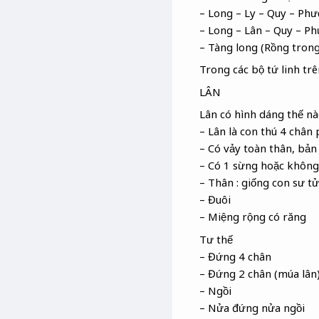
– Long – Ly – Quy – Ph
– Long – Lân – Quy – P
– Tàng long (Rồng trong
Trong các bộ tứ linh tr
LÂN
Lân có hình dáng thế nà
– Lân là con thú 4 chân
– Có vảy toàn thân, bản 
– Có 1 sừng hoặc không 
– Thân : giống con sư t
– Đuôi
– Miệng rộng có răng
Tư thế
– Đứng 4 chân
– Đứng 2 chân (múa lân
– Ngồi
– Nửa đứng nửa ngồi