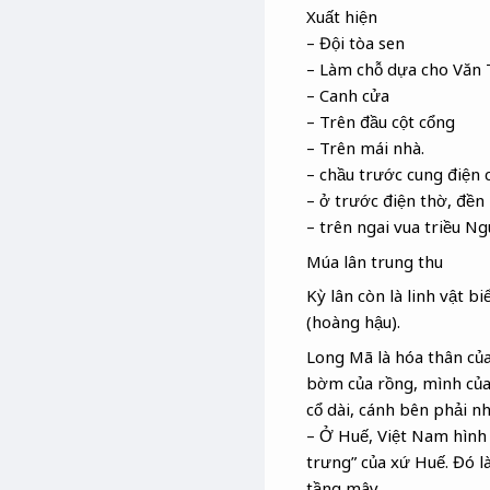
Xuất hiện
– Đội tòa sen
– Làm chỗ dựa cho Văn 
– Canh cửa
– Trên đầu cột cổng
– Trên mái nhà.
– chầu trước cung điện 
– ở trước điện thờ, đề
– trên ngai vua triều Ng
Múa lân trung thu
Kỳ lân còn là linh vật b
(hoàng hậu).
Long Mã là hóa thân của 
bờm của rồng, mình của 
cổ dài, cánh bên phải n
– Ở Huế, Việt Nam hình 
trưng” của xứ Huế. Đó l
tầng mây.