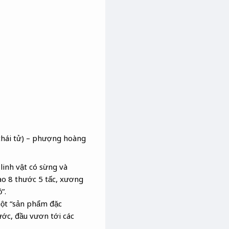
 (thái tử) – phượng hoàng
linh vật có sừng và
ao 8 thước 5 tấc, xương
”.
một “sản phẩm đặc
ớc, đầu vươn tới các