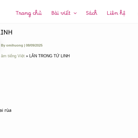
CHUYÊN
MỤC:
Trang chủ
Bài viết
Sách
Liên hệ
LINH
By
omihuong
|
08/09/2025
 âm tiếng Việt
LÂN TRONG TỨ LINH
ai rùa