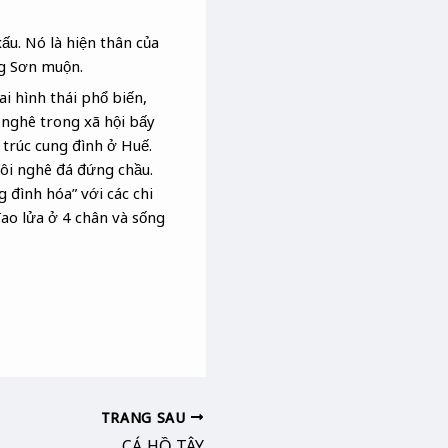
ấu. Nó là hiện thân của
ng Sơn muộn.
i hình thái phổ biến,
a nghê trong xã hội bấy
 trúc cung đình ở Huế.
ôi nghê đá đứng chầu.
 đình hóa” với các chi
đao lửa ở 4 chân và sống
TRANG SAU
CÁ HỒ TÂY