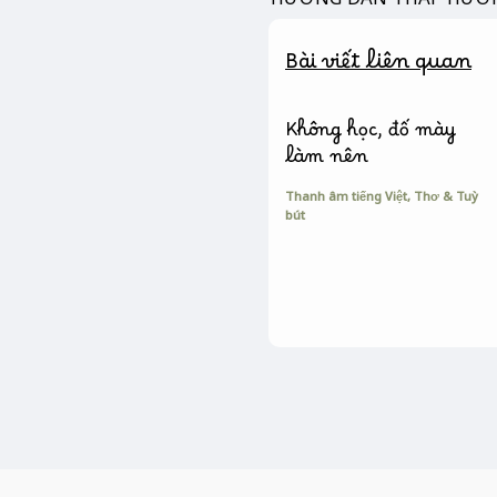
o
g
n
k
e
k
Bài viết liên quan
r
Không học, đố mày
làm nên
Thanh âm tiếng Việt
,
Thơ & Tuỳ
bút