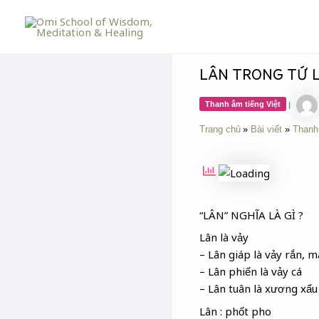
Skip
Post
to
navigation
content
LÂN TRONG TỨ 
Thanh âm tiếng Việt
|
Trang chủ
Bài viết
Thanh
“LÂN” NGHĨA LÀ GÌ ?
Lân là vảy
– Lân giáp là vảy rắn, m
– Lân phiến là vảy cá
– Lân tuân là xương xẩu
Lân : phốt pho