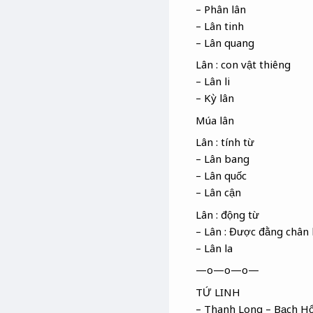
– Phân lân
– Lân tinh
– Lân quang
Lân : con vật thiêng
– Lân li
– Kỳ lân
Múa lân
Lân : tính từ
– Lân bang
– Lân quốc
– Lân cận
Lân : động từ
– Lân : Được đằng chân 
– Lân la
—o—o—o—
TỨ LINH
– Thanh Long – Bạch Hổ