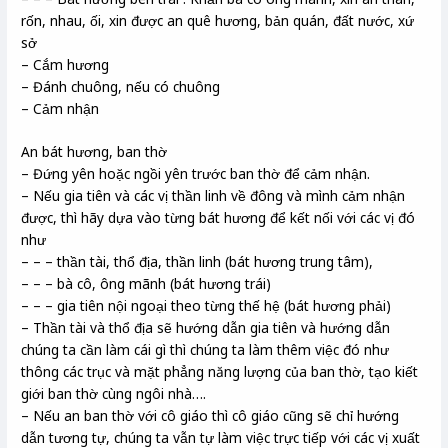
rốn, nhau, ối, xin được an quê hương, bản quán, đất nước, xứ
sở
– Cắm hương
– Đánh chuông, nếu có chuông
– Cảm nhận
An bát hương, ban thờ
– Đứng yên hoặc ngồi yên trước ban thờ để cảm nhận.
– Nếu gia tiên và các vị thần linh về đông và mình cảm nhận
được, thì hãy dựa vào từng bát hương để kết nối với các vị đó
như
– – – thần tài, thổ địa, thần linh (bát hương trung tâm),
– – – bà cô, ông mãnh (bát hương trái)
– – – gia tiên nội ngoại theo từng thế hệ (bát hương phải)
– Thần tài và thổ địa sẽ hướng dẫn gia tiên và hướng dẫn
chúng ta cần làm cái gì thì chúng ta làm thêm việc đó như
thông các trục và mặt phẳng năng lượng của ban thờ, tạo kiết
giới ban thờ cùng ngôi nhà….
– Nếu an ban thờ với cô giáo thì cô giáo cũng sẽ chỉ hướng
dẫn tương tự, chúng ta vẫn tự làm việc trực tiếp với các vị xuất