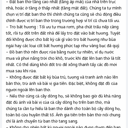
– Đặt ban thờ tầng cao nhất (tầng áp mái) của nhà trên trục
nhà, hoặc ở tầng ở thấp nhất (tầng mặt đất). Chúng ta tự mình
chọn vị trí đặt ban thờ thì chính chúng ta cũng sẽ chủ động điều
chỉnh được vị trí ban thờ trong trường hợp ví trí cũ chưa tối ưu.
– Tro bát hương : Tối ưu tự mua rơm, pha chút trấu nếp càng
tốt, rồi tự đốt trên đất nhà để lấy tro đặt vào bát hương. Tuyệt
đối không được cho bất kỳ cái gì vào tro bát hương như bùa
ngải hay các loại cốt bát hương phức tạp như vàng bạc đá quý.
– Đồ ban thờ nên được rửa bằng nước tự nhiên, ví dụ nước
mưa và phơi nắng trời cho khô, trước khi đặt lên ban thờ là tốt
nhất. Có thể dùng khói đốt tro để xông thanh tẩy các đồ mới
mua sau khi rửa.
– Không được đặt bất kỳ bùa trú, tượng và tranh ảnh nào lên
bàn thờ, trừ ảnh và bài vị gia tiên. Đặc biệt, không đặt đồ của
người ngoài lên ban thờ.
– Nếu thờ cúng cả cây dòng họ, sẽ không bao giờ đủ khả năng
đặt đủ ảnh và bài vị của cả cây dòng họ trên ban thờ, mà
chúng ta cần tự hiểu là ban thờ dành cho toàn bộ cây dòng họ,
toàn bộ cửu huyền thất tổ. Ảnh gia tiên trên bàn thờ nói chung
chỉ là ảnh chuyển từ ban thờ tang sang.
– Không cho phép bất kỳ người ngoài nào đụng chạm đến ban