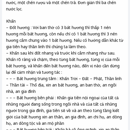
nước, một chén rượu và một chén trà. Đơn giản thì ba chén
nước lọc.
Khấn
– Đốt hương : Với ban thờ có 3 bát hương thì thắp 1 nén
hương mỗi bát hương, còn nếu chỉ có 1 bát hương thì 3 nén
hương cắm chung vào 1 bát hương. Nếu có hướng dẫn khác từ
gia tiên hay thần linh thì chúng ta làm theo.
– Khấn sau khi đốt nhang và trước khi cắm nhang như sau.
Khấn rõ ràng và chậm, theo từng bát hương, từng vị của mỗi
bát hương, và khấn đến bát hương nào, đến vị nào cần dừng
lại để cảm nhận và tương tác :
– – – Bát hương trung tâm : Khấn Trời – Đất – Phật, Thần linh
– Thần tài – Thổ địa, xin an bát hương, an ban thờ, an ngôi
nhà, an gia đình
– – – Bát hương bên phải : Khấn gia tiên nội ngoại của tất cả
những người đang sống trong ngôi nhà và của tất cả những
người trong gia đình, gia tiên sẽ về và an theo từng tầng kiết
giới của bát hương xin an thân, an gia đình, an chi họ, an dòng
họ, an dòng tộc và an mộ phần
– – – Bát hương bên trái : Khấn bà cô ông mãnh, xin an thân,