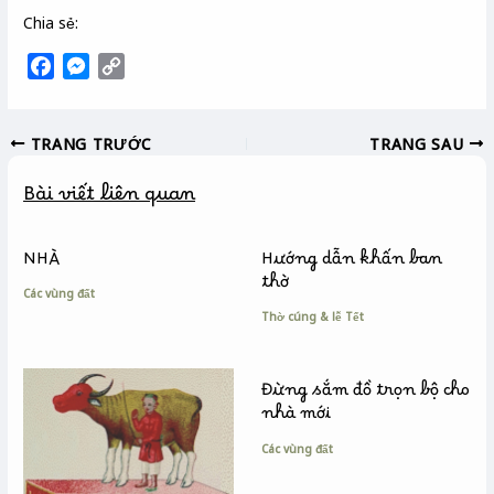
Chia sẻ:
F
M
C
a
e
o
c
s
p
TRANG TRƯỚC
TRANG SAU
e
s
y
b
e
L
Bài viết liên quan
o
n
i
o
g
n
k
e
k
NHÀ
Hướng dẫn khấn ban
r
thờ
Các vùng đất
Thờ cúng & lễ Tết
Đừng sắm đồ trọn bộ cho
nhà mới
Các vùng đất