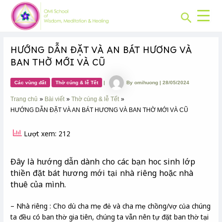
CHUYÊN
Skip
Post
MỤC:
Search
to
navigation
content
HƯỚNG DẪN ĐẶT VÀ AN BÁT HƯƠNG VÀ
BAN THỜ MỚI VÀ CŨ
Các vùng đất
Thờ cúng & lễ Tết
|
By
omihuong
|
28/05/2024
Trang chủ
Bài viết
Thờ cúng & lễ Tết
HƯỚNG DẪN ĐẶT VÀ AN BÁT HƯƠNG VÀ BAN THỜ MỚI VÀ CŨ
Lượt xem: 212
Đây là hướng dẫn dành cho các bạn hoc sinh lớp
thiền đặt bát hương mới tại nhà riêng hoặc nhà
thuê của mình.
– Nhà riêng : Cho dù cha mẹ đẻ và cha mẹ chồng/vợ của chúng
ta đều có ban thờ gia tiên, chúng ta vẫn nên tự đặt ban thờ tại