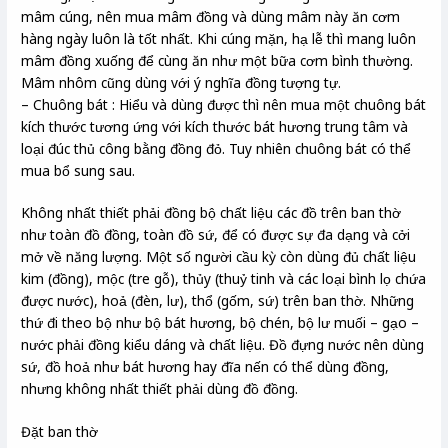
mâm cúng, nên mua mâm đồng và dùng mâm này ăn cơm
hàng ngày luôn là tốt nhất. Khi cúng mặn, hạ lễ thì mang luôn
mâm đồng xuống để cùng ăn như một bữa cơm bình thường.
Mâm nhôm cũng dùng với ý nghĩa đồng tượng tự.
– Chuông bát : Hiểu và dùng được thì nên mua một chuông bát
kích thước tương ứng với kích thước bát hương trung tâm và
loại đúc thủ công bằng đồng đỏ. Tuy nhiên chuông bát có thể
mua bổ sung sau.
Không nhất thiết phải đồng bộ chất liệu các đồ trên ban thờ
như toàn đồ đồng, toàn đồ sứ, để có được sự đa dạng và cởi
mở về năng lượng. Một số người cầu kỳ còn dùng đủ chất liệu
kim (đồng), mộc (tre gỗ), thủy (thuỷ tinh và các loại bình lọ chứa
được nước), hoả (đèn, lư), thổ (gốm, sứ) trên ban thờ. Những
thứ đi theo bộ như bộ bát hương, bộ chén, bộ lư muối – gạo –
nước phải đồng kiểu dáng và chất liệu. Đồ đựng nước nên dùng
sứ, đồ hoả như bát hương hay đĩa nến có thể dùng đồng,
nhưng không nhất thiết phải dùng đồ đồng.
Đặt ban thờ