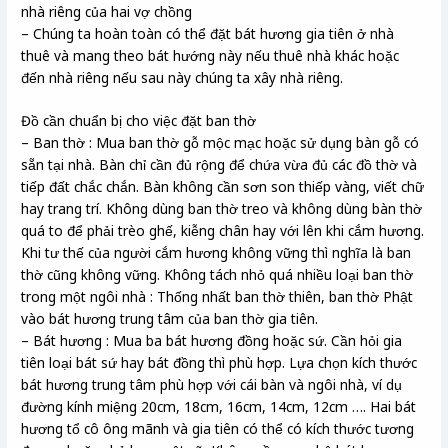
nhà riêng của hai vợ chồng
– Chúng ta hoàn toàn có thể đặt bát hương gia tiên ở nhà
thuê và mang theo bát hướng này nếu thuê nhà khác hoặc
đến nhà riêng nếu sau này chúng ta xây nhà riêng.
Đồ cần chuẩn bị cho việc đặt ban thờ
– Ban thờ : Mua ban thờ gỗ mộc mạc hoặc sử dụng bàn gỗ có
sẵn tại nhà. Bàn chỉ cần đủ rộng để chứa vừa đủ các đồ thờ và
tiếp đất chắc chắn. Bàn không cần sơn son thiếp vàng, viết chữ
hay trang trí. Không dùng ban thờ treo và không dùng bàn thờ
quá to để phải trèo ghế, kiễng chân hay với lên khi cắm hương.
Khi tư thế của người cắm hương không vững thì nghĩa là ban
thờ cũng không vững. Không tách nhỏ quá nhiều loại ban thờ
trong một ngôi nhà : Thống nhất ban thờ thiên, ban thờ Phật
vào bát hương trung tâm của ban thờ gia tiên.
– Bát hương : Mua ba bát hương đồng hoặc sứ. Cần hỏi gia
tiên loại bát sứ hay bát đồng thì phù hợp. Lựa chọn kích thước
bát hương trung tâm phù hợp với cái bàn và ngôi nhà, ví dụ
đường kính miệng 20cm, 18cm, 16cm, 14cm, 12cm …. Hai bát
hương tổ cô ông mãnh và gia tiên có thể có kích thước tương