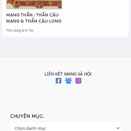
MANG THẦN : THẦN CÂU
MANG & THẦN CÂU LONG
Thờ cúng & lễ Tết
LIÊN KẾT MẠNG XÃ HỘI
CHUYÊN MỤC: