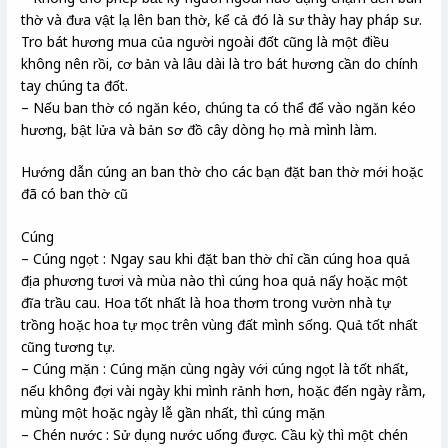
thờ và đưa vật lạ lên ban thờ, kể cả đó là sư thày hay pháp sư.
Tro bát hương mua của người ngoài đốt cũng là một điều
không nên rồi, cơ bản và lâu dài là tro bát hương cần do chính
tay chúng ta đốt.
– Nếu ban thờ có ngăn kéo, chúng ta có thể để vào ngăn kéo
hương, bật lửa và bản sơ đồ cây dòng họ mà mình làm.
Hướng dẫn cúng an ban thờ cho các bạn đặt ban thờ mới hoặc
đã có ban thờ cũ
Cúng
– Cúng ngọt : Ngay sau khi đặt ban thờ chỉ cần cúng hoa quả
địa phương tươi và mùa nào thì cúng hoa quả nấy hoặc một
đĩa trầu cau. Hoa tốt nhất là hoa thơm trong vườn nhà tự
trồng hoặc hoa tự mọc trên vùng đất mình sống. Quả tốt nhất
cũng tương tự.
– Cúng mặn : Cúng mặn cùng ngày với cúng ngọt là tốt nhất,
nếu không đợi vài ngày khi mình rảnh hơn, hoặc đến ngày rằm,
mùng một hoặc ngày lễ gần nhất, thì cúng mặn
– Chén nước : Sử dụng nước uống được. Cầu kỳ thì một chén