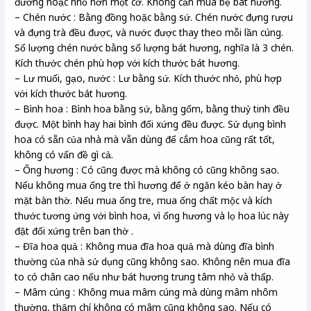
đương hoặc nhỏ hơn một cỡ. Không cần mua bệ bát hương.
– Chén nước : Bằng đồng hoặc bằng sứ. Chén nước đựng rượu
và đựng trà đều được, và nước được thay theo mỗi lần cúng.
Số lượng chén nước bằng số lượng bát hương, nghĩa là 3 chén.
Kích thước chén phù hợp với kích thước bát hương.
– Lư muối, gạo, nước : Lư bằng sứ. Kích thước nhỏ, phù hợp
với kích thước bát hương.
– Bình hoa : Bình hoa bằng sứ, bằng gốm, bằng thuỷ tinh đều
được. Một bình hay hai bình đối xứng đều được. Sử dụng bình
hoa có sẵn của nhà mà vẫn dùng để cắm hoa cũng rất tốt,
không có vấn đề gì cả.
– Ống hương : Có cũng được mà không có cũng không sao.
Nếu không mua ống tre thì hương để ở ngăn kéo bàn hay ở
mặt bàn thờ. Nếu mua ống tre, mua ống chất mộc và kích
thước tương ứng với bình hoa, vì ống hương và lọ hoa lúc này
đặt đối xứng trên ban thờ .
– Đĩa hoa quả : Không mua đĩa hoa quả mà dùng đĩa bình
thường của nhà sử dụng cũng không sao. Không nên mua đĩa
to có chân cao nếu như bát hương trung tâm nhỏ và thấp.
– Mâm cúng : Không mua mâm cúng mà dùng mâm nhôm
thường, thậm chí không có mâm cũng không sao. Nếu có