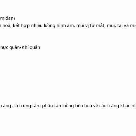
Amiđan)
n hoá, kết hợp nhiều luồng hình âm, mùi vị từ mắt, mũi, tai và m
Thực quản/Khí quản
tràng : là trung tâm phân tán luồng tiêu hoá về các tràng khác n