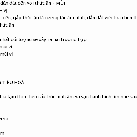
 dẫn dắt đến với thức ăn – MÙI
– VỊ
 biến, gắp thức ăn là tương tác âm hình, dẫn dắt việc lựa chọn t
thức ăn
nhất đối tượng sẽ xảy ra hai trường hợp
mùi vị
mùi vị
 TIÊU HOÁ
hia tạm thời theo cấu trúc hình âm và vận hành hình âm như sa
dương
âm