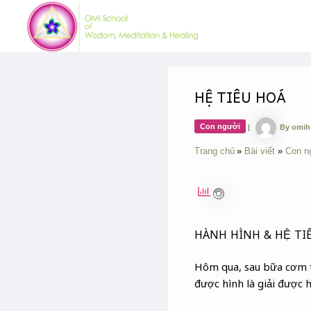
Skip
Post
to
navigation
content
HỆ TIÊU HOÁ
Con người
|
By
omi
Trang chủ
Bài viết
Con n
HÀNH HÌNH & HỆ TI
Hôm qua, sau bữa cơm tố
được hình là giải được h