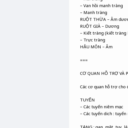
– Van hồi manh tràng
– Manh tràng
RUỘT THỪA – Âm dươ
RUỘT GIÀ – Dương
– Kiết tràng (kiết tràng
– Trực tràng
HẬU MÔN – Âm
===
CƠ QUAN HỖ TRỢ VÀ 
Các cơ quan hỗ trợ cho 
TUYẾN
– Các tuyến niêm mạc
– Các tuyến dich : tuyến
TẠNG : gan, mật, tuỵ, lá