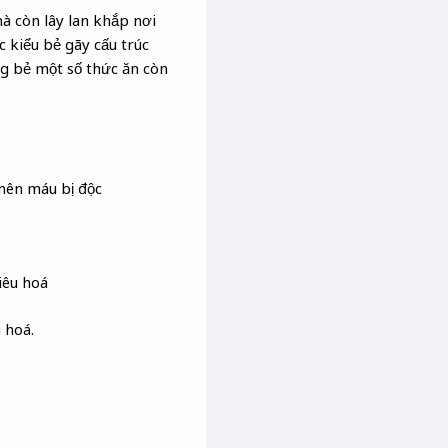
à còn lây lan khắp nơi
c kiểu bẻ gãy cấu trúc
ng bẻ một số thức ăn còn
 nên máu bị độc
iêu hoá
 hoá.