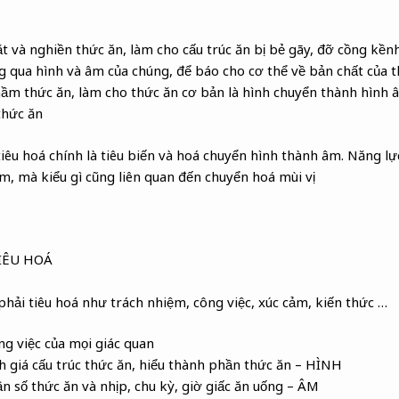
t và nghiền thức ăn, làm cho cấu trúc ăn bị bẻ gãy, đỡ cồng kề
g qua hình và âm của chúng, để báo cho cơ thể về bản chất của th
ầm thức ăn, làm cho thức ăn cơ bản là hình chuyển thành hình â
thức ăn
iêu hoá chính là tiêu biến và hoá chuyển hình thành âm. Năng lự
m, mà kiểu gì cũng liên quan đến chuyển hoá mùi vị
IÊU HOÁ
 phải tiêu hoá như trách nhiệm, công việc, xúc cảm, kiến thức …
ng việc của mọi giác quan
h giá cấu trúc thức ăn, hiểu thành phần thức ăn – HÌNH
ần số thức ăn và nhịp, chu kỳ, giờ giấc ăn uống – ÂM