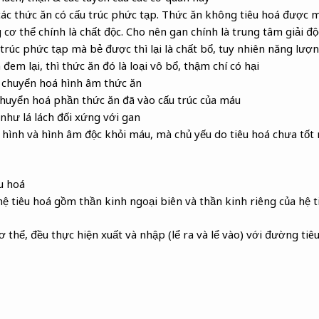
ác thức ăn có cấu trúc phức tạp. Thức ăn không tiêu hoá được m
g cơ thể chính là chất độc. Cho nên gan chính là trung tâm giải độ
 trúc phức tạp mà bẻ được thì lại là chất bổ, tuy nhiên năng lượ
đem lại, thì thức ăn đó là loại vô bổ, thậm chí có hại
u chuyển hoá hình âm thức ăn
chuyển hoá phần thức ăn đã vào cấu trúc của máu
như lá lách đối xứng với gan
 hình và hình âm độc khỏi máu, mà chủ yếu do tiêu hoá chưa tốt
u hoá
ệ tiêu hoá gồm thần kinh ngoại biên và thần kinh riêng của hệ t
ơ thể, đều thực hiện xuất và nhập (lể ra và lể vào) với đường tiêu