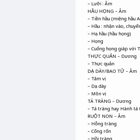
– Lưỡi : Âm
HẦU HỌNG – Âm
– Tiền hầu (miệng hầu 
– Hầu : nhận vào, chuyể
– Hạ hầu (hầu họng)
– Họng
– Cuống họng giáp với 
THỰC QUẢN – Dương
– Thực quản
DẠ DÀY/BAO TỬ – Âm
– Tâm vị
– Dạ dày
– Môn vị
TÁ TRÀNG – Dương
– Tá tràng hay Hành tá 
RUỘT NON – Âm
– Hỗng tràng
– Cổng rốn
– Hồi tràng