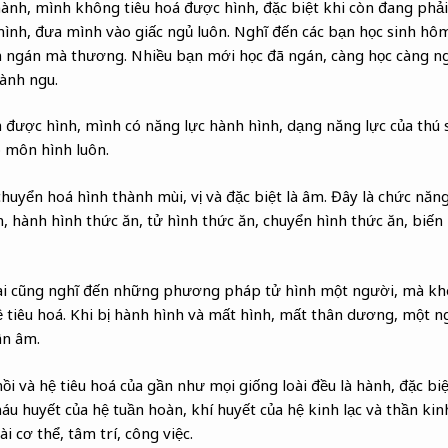
hành, mình không tiêu hoá được hình, đặc biệt khi còn đang phải 
ình, đưa mình vào giấc ngủ luôn. Nghĩ đến các bạn học sinh hôm
 ngán mà thương. Nhiều bạn mới học đã ngán, càng học càng ng
hành ngu.
 được hình, mình có năng lực hành hình, dạng năng lực của thú
 môn hình luôn.
uyển hoá hình thành mùi, vị và đặc biệt là âm. Đây là chức năng 
n, hành hình thức ăn, tử hình thức ăn, chuyển hình thức ăn, biến
ai cũng nghĩ đến những phương pháp tử hình một người, mà kh
ệ tiêu hoá. Khi bị hành hình và mất hình, mất thân dương, một
ân âm.
i và hệ tiêu hoá của gần như mọi giống loài đều là hành, đặc biệ
u huyết của hệ tuần hoàn, khí huyết của hệ kinh lạc và thần kinh
 cơ thể, tâm trí, công việc.