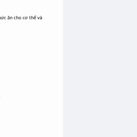
hức ăn cho cơ thể và
u