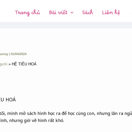
CHUYÊN
MỤC:
Trang chủ
Bài viết
Sách
Liên hệ
huong
|
01/04/2024
gười
HỆ TIÊU HOÁ
ÊU HOÁ
i, mình mở sách hình học ra để học cùng con, nhưng lăn ra ngủ.
ình, nhưng giờ vẽ hình rất khó.