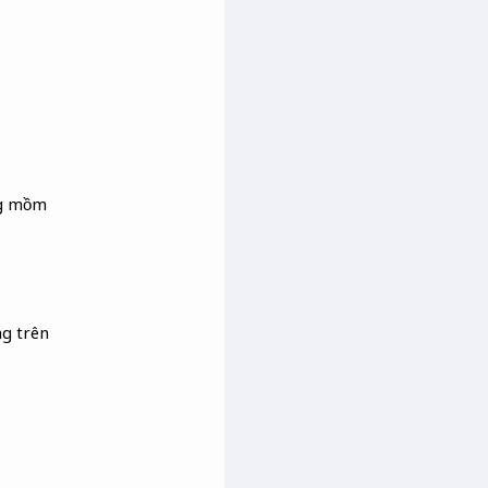
ng mồm
ng trên