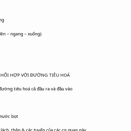
ng
 lên – ngang – xuống)
PHỐI HỢP VỚI ĐƯỜNG TIÊU HOÁ
đường tiêu hoá cả đầu ra và đầu vào
 nước bọt
 lách, thận & các tuyến của các cơ quan này