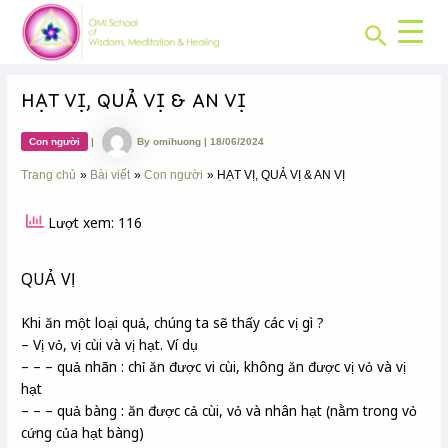
CHUYÊN
Skip
Post
MỤC:
Search
to
navigation
content
HẠT VỊ, QUẢ VỊ & AN VỊ
Con người
|
By
omihuong
|
18/06/2024
Trang chủ
Bài viết
Con người
HẠT VỊ, QUẢ VỊ & AN VỊ
Lượt xem: 116
QUẢ VỊ
Khi ăn một loại quả, chúng ta sẽ thấy các vị gì ?
– Vị vỏ, vị cùi và vị hạt. Ví dụ
– – – quả nhãn : chỉ ăn được vi cùi, không ăn được vị vỏ và vị
hạt
– – – quả bàng : ăn được cả cùi, vỏ và nhân hạt (nằm trong vỏ
cứng của hạt bàng)