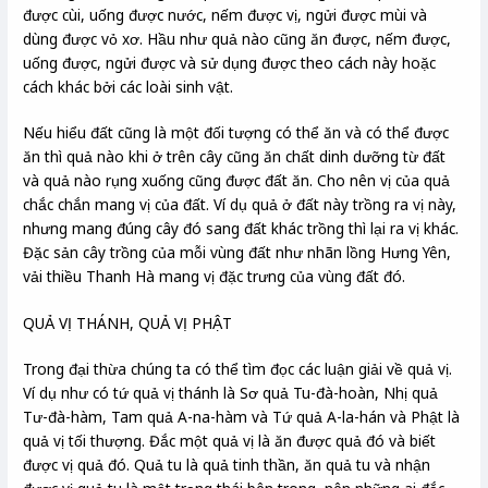
được cùi, uống được nước, nếm được vị, ngửi được mùi và
dùng được vỏ xơ. Hầu như quả nào cũng ăn được, nếm được,
uống được, ngửi được và sử dụng được theo cách này hoặc
cách khác bởi các loài sinh vật.
Nếu hiểu đất cũng là một đối tượng có thể ăn và có thể được
ăn thì quả nào khi ở trên cây cũng ăn chất dinh dưỡng từ đất
và quả nào rụng xuống cũng được đất ăn. Cho nên vị của quả
chắc chắn mang vị của đất. Ví dụ quả ở đất này trồng ra vị này,
nhưng mang đúng cây đó sang đất khác trồng thì lại ra vị khác.
Đặc sản cây trồng của mỗi vùng đất như nhãn lồng Hưng Yên,
vải thiều Thanh Hà mang vị đặc trưng của vùng đất đó.
QUẢ VỊ THÁNH, QUẢ VỊ PHẬT
Trong đại thừa chúng ta có thể tìm đọc các luận giải về quả vị.
Ví dụ như có tứ quả vị thánh là Sơ quả Tu-đà-hoàn, Nhị quả
Tư-đà-hàm, Tam quả A-na-hàm và Tứ quả A-la-hán và Phật là
quả vị tối thượng. Đắc một quả vị là ăn được quả đó và biết
được vị quả đó. Quả tu là quả tinh thần, ăn quả tu và nhận