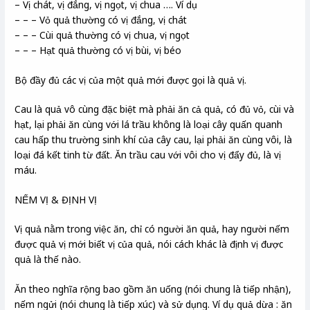
– Vị chát, vị đắng, vị ngọt, vị chua …. Ví dụ
– – – Vỏ quả thường có vị đắng, vị chát
– – – Cùi quả thường có vị chua, vị ngọt
– – – Hạt quả thường có vị bùi, vị béo
Bộ đầy đủ các vị của một quả mới được gọi là quả vị.
Cau là quả vô cùng đặc biệt mà phải ăn cả quả, có đủ vỏ, cùi và
hạt, lại phải ăn cùng với lá trầu không là loại cây quấn quanh
cau hấp thu trường sinh khí của cây cau, lại phải ăn cùng vôi, là
loại đá kết tinh từ đất. Ăn trầu cau với vôi cho vị đẩy đủ, là vị
máu.
NẾM VỊ & ĐỊNH VỊ
Vị quả nằm trong việc ăn, chỉ có người ăn quả, hay người nếm
được quả vị mới biết vị của quả, nói cách khác là định vị được
quả là thế nào.
Ăn theo nghĩa rộng bao gồm ăn uống (nói chung là tiếp nhận),
nếm ngửi (nói chung là tiếp xúc) và sử dụng. Ví dụ quả dừa : ăn