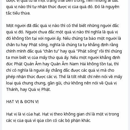
được vị quả tu là một trạng thái bên trong, nên những ai đắc
quả vị nào thì tự nhận thức được vị của quả đó. Đó là nguyên
tắc tiểu thừa.
Một người đã đắc quả vị nào thì có thể biết những người đắc
quả vị đó. Người chưa đắc một quả vị nào thì nghĩa là quả vị
đó không tồn tại với người ấy. Nếu chúng ta bảo một người là
chân tu hay Phật sống, nghĩa là chúng ta tự khẳng định rằng
chính mình đắc quả “chân tu” hay quả “Phật sống” rồi thì chúng
ta mới biết vị của mấy thứ quả ấy. Nếu một người khẳng định
đức Phật Quán Âm hay Quán Âm Nam Hải không tồn tại, thì
chỉ có nghĩa là người ấy chẳng đắc được các quả vị mà cho
phép nhận thức được các vị. Thế là tốt nhất chỉ nên nói về mấy
loại quả chung chung, gần gũi, chứ không nên nói về Quả vị
Thánh, hay Quả vị Phật.
HẠT VỊ & ĐƠN VỊ
Hạt vị là vị của hạt. Hạt vị theo không gian chỉ là một vị trong
các vị của quả vì qủa còn có các bộ phận khác.