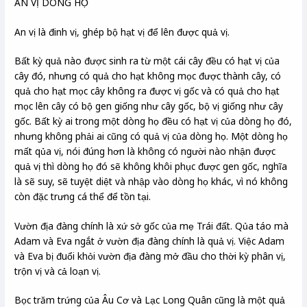
AN VỊ DÒNG HỌ
An vị là đinh vị, ghép bộ hạt vị để lên được quả vị.
Bất kỳ quả nào được sinh ra từ một cái cây đều có hạt vị của
cây đó, nhưng có quả cho hạt không mọc được thành cây, có
quả cho hạt mọc cây không ra được vị gốc và có quả cho hạt
mọc lên cây có bộ gen giống như cây gốc, bộ vị giống như cây
gốc. Bất kỳ ai trong một dòng họ đều có hạt vị của dòng họ đó,
nhưng không phải ai cũng có quả vị của dòng họ. Một dòng họ
mất qủa vị, nói đúng hơn là không có người nào nhận được
quả vị thì dòng họ đó sẽ không khôi phục được gen gốc, nghĩa
là sẽ suy, sẽ tuyệt diệt và nhập vào dòng họ khác, vì nó không
còn đặc trưng cá thể để tồn tại.
Vườn địa đàng chính là xứ sở gốc của mẹ Trái đất. Qủa táo mà
Adam và Eva ngắt ở vườn địa đàng chính là quả vị. Việc Adam
và Eva bị đuổi khỏi vườn địa đàng mở đầu cho thời kỳ phân vị,
trộn vị và cả loạn vị.
Bọc trăm trứng của Âu Cơ và Lạc Long Quân cũng là một quả