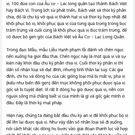
vị. 100 đứa con của Âu cơ – Lac long quân tạo thành Bách Việt
hay Bách Vị. Trong lịch sử phát triển, Bách việt sẽ thời kỳ phân
chia, đó là chu kỳ vỡ quả vị thành hạt vị và thời kỳ hợp nhất để
khôi phục bộ vị, khôi phục quả vị của từng quả trứng trong bọc
trăm trứng và cuối cùng là khôi phục quả vị Bọc trăm trứng, để
có được bộ gen gốc của Bách Việt và Âu Cơ – Lạc Long Quân.
Trong đạo Mẫu, mẫu Liễu Hạnh phạm lỗi đánh vỡ chén ngọc
nên xuống ha giới đầu thai. Chén ngọc này là một quả vị và sự
kiện này khởi đầu chu kỳ phân chia vị. Cuối thời kỳ phân vị thì
dân số nhận loại sẽ đạt đỉnh, nhưng tinh thần lại suy. Các gia
đình, chi họ và dòng họ của các giống loại mà bị mất vị, pha vị
(kiểu như biến đổi gen) đến mức không phôi phục được qủa vị
gốc sẽ bị tuyệt diệt. Vì rất ít dòng họ giữ được quả vị, nên con
người sống mà chẳng biết vị của mình là gì và gốc gác mình ở
đâu. Đây là thời kỳ mạt pháp.
Hiện nay, chúng ta đang bắt đầu chu kỳ an vị để khôi phục bộ vị
để lên lại được quả vị. Như vậy dân số nhân loại sẽ đi xuống,
nói cách khác các dòng họ bước vào giai đoạn thanh lọc và hợp