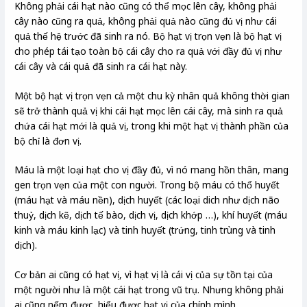
Không phải cái hạt nào cũng có thể mọc lên cây, không phải
cây nào cũng ra quả, không phải quả nào cũng đủ vị như cái
quả thế hệ trước đã sinh ra nó. Bộ hạt vị trọn vẹn là bộ hạt vị
cho phép tái tạo toàn bộ cái cây cho ra quả với đầy đủ vị như
cái cây và cái quả đã sinh ra cái hạt này.
Một bộ hạt vị trọn vẹn cả một chu kỳ nhân quả không thời gian
sẽ trở thành quả vị khi cái hạt mọc lên cái cây, mà sinh ra quả
chứa cái hạt mới là quả vị, trong khi một hạt vị thành phần của
bộ chỉ là đơn vị.
Máu là một loại hạt cho vị đầy đủ, vì nó mang hồn thân, mang
gen trọn vẹn của một con người. Trong bộ máu có thổ huyết
(máu hạt và máu nền), dịch huyết (các loại dich như dịch não
thuỷ, dịch kẽ, dịch tế bào, dịch vị, dịch khớp …), khí huyết (máu
kinh và máu kinh lạc) và tinh huyết (trứng, tinh trùng và tinh
dịch).
Cơ bản ai cũng có hạt vị, vì hạt vị là cái vị của sự tồn tại của
một người như là một cái hạt trong vũ trụ. Nhưng không phải
ai cũng nếm được, hiểu được hạt vị của chính mình.