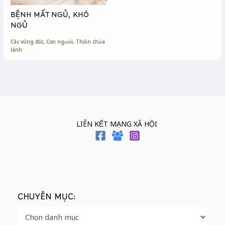
BỆNH MẤT NGỦ, KHÓ
NGỦ
Các vùng đất
,
Con người
,
Thiền chữa
lành
LIÊN KẾT MẠNG XÃ HỘI
CHUYÊN MỤC: