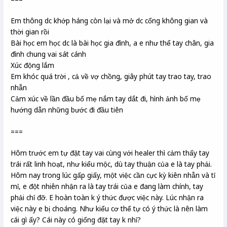
Em thông dc khớp háng còn lại và mở dc cổng không gian và
thời gian rồi
Bài học em học dc là bài học gia đình, a e như thể tay chân, gia
đình chung vai sát cánh
Xúc động lắm
Em khóc quá trời , cả về vợ chồng, giây phút tay trao tay, trao
nhẫn
Cảm xúc về lần đầu bố mẹ nắm tay dắt đi, hình ảnh bố mẹ
hướng dẫn những bước đi đầu tiên
===
Hôm trước em tự đặt tay vai cùng với healer thì cảm thấy tay
trái rất linh hoạt, như kiểu mộc, dù tay thuận của e là tay phải.
Hôm nay trong lúc gấp giấy, một việc cần cực kỳ kiên nhẫn và tỉ
mỉ, e đột nhiên nhận ra là tay trái của e đang làm chính, tay
phải chỉ đỡ. E hoàn toàn k ý thức được việc này. Lúc nhận ra
việc này e bị choáng. Như kiểu cơ thể tự có ý thức là nên làm
cái gì ấy? Cái này có giống đặt tay k nhỉ?