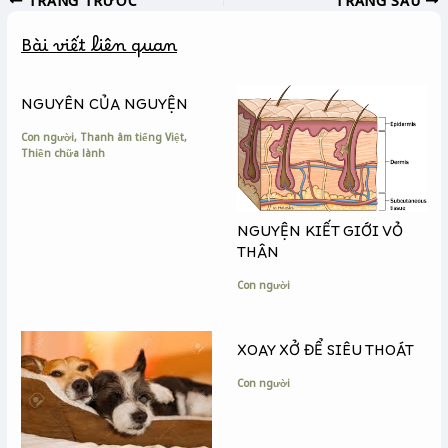
e
s
y
b
e
L
Bài viết liên quan
o
n
i
o
g
n
k
e
k
NGUYÊN CỦA NGUYỆN
r
Con người
,
Thanh âm tiếng Việt
,
Thiền chữa lành
NGUYỆN KIẾT GIỚI VỎ
THÂN
Con người
XOAY XỞ ĐỂ SIÊU THOÁT
Con người