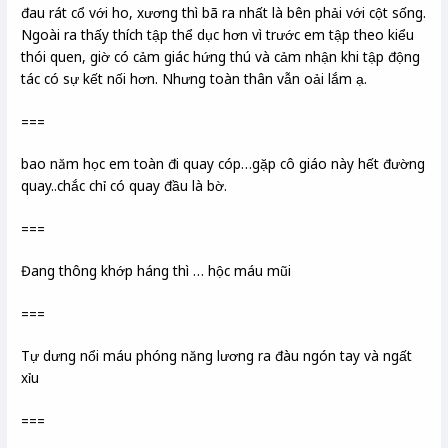
đau rát cổ với ho, xương thì bã ra nhất là bên phải với cột sống.
Ngoài ra thấy thích tập thể dục hơn vì trước em tập theo kiểu
thói quen, giờ có cảm giác hứng thú và cảm nhận khi tập động
tác có sự kết nối hơn. Nhưng toàn thân vẫn oải lắm ạ.
===
bao năm học em toàn đi quay cóp…gặp cô giáo này hết đường
quay..chắc chỉ có quay đầu là bờ.
===
Đang thông khớp háng thì … hộc máu mũi
===
Tự dưng nổi máu phóng năng lương ra đàu ngón tay và ngất
xỉu
===