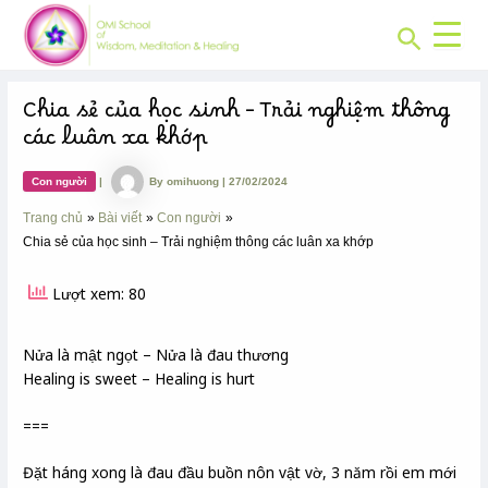
CHUYÊN
Skip
Post
MỤC:
Search
to
navigation
content
Chia sẻ của học sinh – Trải nghiệm thông
các luân xa khớp
Con người
|
By
omihuong
|
27/02/2024
Trang chủ
Bài viết
Con người
Chia sẻ của học sinh – Trải nghiệm thông các luân xa khớp
Lượt xem: 80
Nửa là mật ngọt – Nửa là đau thương
Healing is sweet – Healing is hurt
===
Đặt háng xong là đau đầu buồn nôn vật vờ, 3 năm rồi em mới