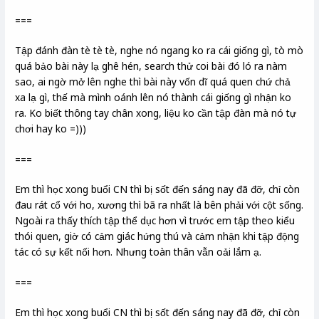
===
Tập đánh đàn tè tè tè, nghe nó ngang ko ra cái giống gì, tò mò
quá bảo bài này lạ ghê hén, search thử coi bài đó ló ra nàm
sao, ai ngờ mở lên nghe thì bài này vốn dĩ quá quen chứ chả
xa lạ gì, thế mà mình oánh lên nó thành cái giống gì nhận ko
ra. Ko biết thông tay chân xong, liệu ko cần tập đàn mà nó tự
chơi hay ko =)))
===
Em thì học xong buổi CN thì bị sốt đến sáng nay đã đỡ, chỉ còn
đau rát cổ với ho, xương thì bã ra nhất là bên phải với cột sống.
Ngoài ra thấy thích tập thể dục hơn vì trước em tập theo kiểu
thói quen, giờ có cảm giác hứng thú và cảm nhận khi tập động
tác có sự kết nối hơn. Nhưng toàn thân vẫn oải lắm ạ.
===
Em thì học xong buổi CN thì bị sốt đến sáng nay đã đỡ, chỉ còn