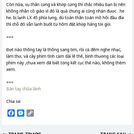
Còn nữa, vụ thân cứng và khớp cứng thì chắc nhiều bạn bị nên
không nhắn cô giáo vì đó là quà chung ai cũng nhận được . he
he. bị lạnh LX 45 phía lưng, dù toàn thân toán mồ hôi đầu đìa
thì chỗ đó vẫn lạnh buốt từ hôm đặt khớp háng tới giờ.
===
Đợt nào thông tay là thông sang tim, rồi cả đêm nghe nhạc,
làm thơ, và cày phim tình cảm dài lê thê, bình thường các loại
phim này ,chưa xem đã biết tỏng kết cục thế nào, không thèm
xem.
===
Bàn tay chữa lành
Chia sẻ:
F
M
C
a
e
o
c
s
p
TRANG TRƯỚC
TRANG SAU