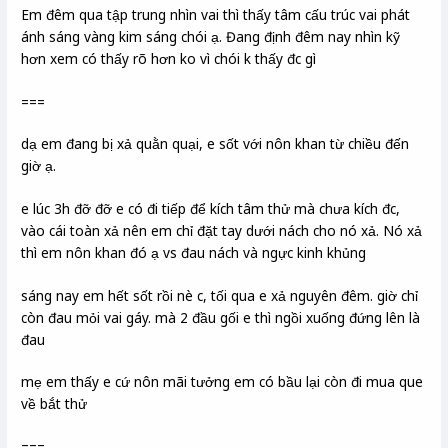
Em đêm qua tập trung nhìn vai thì thấy tâm cấu trúc vai phát
ánh sáng vàng kim sáng chói ạ. Đang định đêm nay nhìn kỹ
hơn xem có thấy rõ hơn ko vì chói k thấy đc gì
===
dạ em đang bị xả quằn quại, e sốt với nôn khan từ chiều đến
giờ ạ.
e lúc 3h đỡ đỡ e có đi tiếp để kích tâm thử mà chưa kích đc,
vào cái toàn xả nên em chỉ đặt tay dưới nách cho nó xả. Nó xả
thì em nôn khan đó ạ vs đau nách và ngực kinh khủng
sáng nay em hết sốt rồi nè c, tối qua e xả nguyên đêm. giờ chỉ
còn đau mỏi vai gáy. mà 2 đầu gối e thì ngồi xuống đứng lên là
đau
mẹ em thấy e cứ nôn mãi tưởng em có bầu lại còn đi mua que
về bắt thử
===