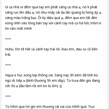
Ui cả nhà ơi đêm qua tay em phát sáng cả nhà ạ, nó k phát
sáng rực lên đâu ạ, nó như mấy cái dạ lân quang bị hỏng ấy ạ,
sáng màu trắng bạc. Ôi kỳ diệu quá ạ, đêm qua em tắt đèn
xong nhìn vào lòng bàn tay với cánh tay mà cứ há hốc mồm k
tin vào mắt mình
===
Huhu. Em tê hết cả cánh tay trái rồi. Đau tim, đau cơ cổ bên
trái.
===
Hqua e học xong lớp thông vai. Sáng nay 3h kém đã tỉnh ko
ngủ dc tiếp ạ (bình thường 5h em dậy). Từ trưa đến giờ đang
sốt chị ạ (lâu lắm rồi em ko bị ốm) :((
===
Từ hôm qua tới giờ em thương cái vai của mình quá. Trục