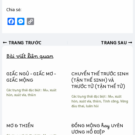
Chia sẻ:
F
M
C
a
e
o
c
s
p
TRANG TRƯỚC
TRANG SAU
e
s
y
b
e
L
Bài viết liên quan
o
n
i
o
g
n
k
e
k
GIẤC NGỦ – GIẤC MƠ –
CHUYỂN THẾ TRƯỚC SINH
r
GIẤC MỘNG
(TẬN THẾ SINH) VÀ
TRƯỚC TỬ (TẬN THẾ TỬ)
Các trạng thái đặc biệt : Mơ, xuất
hồn, xuất vía, thiền
Các trạng thái đặc biệt : Mơ, xuất
hồn, xuất vía, thiền
,
Tĩnh công
,
Vòng
đầu thai, luân hồi
MƠ & THIỀN
ĐỒNG MỘNG hay UYÊN
ƯƠNG HỒ ĐIỆP