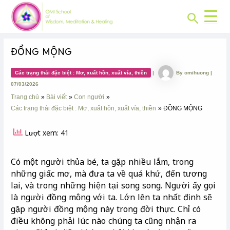
CHUYÊN
Skip
Post
MỤC:
Search
to
navigation
content
ĐỒNG MỘNG
Các trạng thái đặc biệt : Mơ, xuất hồn, xuất vía, thiền
|
By
omihuong
|
07/03/2026
Trang chủ
Bài viết
Con người
Các trạng thái đặc biệt : Mơ, xuất hồn, xuất vía, thiền
ĐỒNG MỘNG
Lượt xem: 41
Có một người thủa bé, ta gặp nhiều lắm, trong
những giấc mơ, mà đưa ta về quá khứ, đến tương
lai, và trong những hiện tại song song. Người ấy gọi
là người đồng mộng với ta. Lớn lên ta nhất định sẽ
gặp người đồng mộng này trong đời thực. Chỉ có
điều không phải lúc nào chúng ta cũng nhận ra