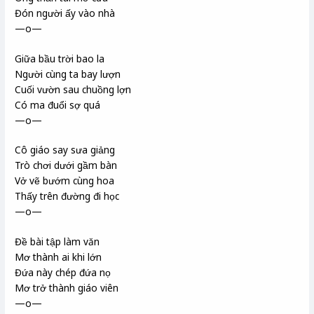
Đón người ấy vào nhà
—o—
Giữa bầu trời bao la
Người cùng ta bay lượn
Cuối vườn sau chuồng lợn
Có ma đuổi sợ quá
—o—
Cô giáo say sưa giảng
Trò chơi dưới gầm bàn
Vở vẽ bướm cùng hoa
Thấy trên đường đi học
—o—
Đề bài tập làm văn
Mơ thành ai khi lớn
Đứa này chép đứa nọ
Mơ trở thành giáo viên
—o—