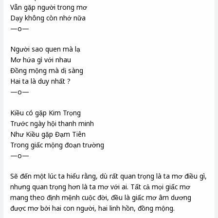
Vẫn gặp người trong mơ
Dạy không còn nhớ nữa
—o—
Người sao quen mà lạ
Mơ hứa gì với nhau
Đồng mộng mà dị sàng
Hai ta là duy nhất ?
—o—
Kiều có gặp Kim Trọng
Trước ngày hội thanh minh
Như Kiều gặp Đạm Tiên
Trong giấc mộng đoạn trường
—o—
Sẽ đến một lúc ta hiểu rằng, dù rất quan trọng là ta mơ điều gì,
nhưng quan trọng hơn là ta mơ với ai. Tất cả mọi giấc mơ
mang theo định mệnh cuộc đời, đều là giấc mơ âm dương
được mơ bởi hai con người, hai linh hồn, đồng mộng.