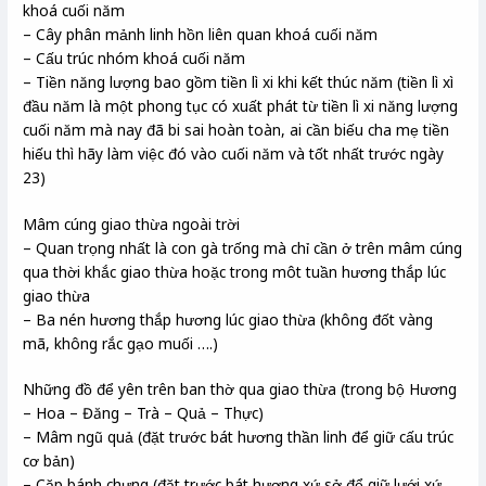
khoá cuối năm
– Cây phân mảnh linh hồn liên quan khoá cuối năm
– Cấu trúc nhóm khoá cuối năm
– Tiền năng lượng bao gồm tiền lì xi khi kết thúc năm (tiền lì xì
đầu năm là một phong tục có xuất phát từ tiền lì xi năng lượng
cuối năm mà nay đã bi sai hoàn toàn, ai cần biếu cha mẹ tiền
hiếu thì hãy làm việc đó vào cuối năm và tốt nhất trước ngày
23)
Mâm cúng giao thừa ngoài trời
– Quan trọng nhất là con gà trống mà chỉ cần ở trên mâm cúng
qua thời khắc giao thừa hoặc trong môt tuần hương thắp lúc
giao thừa
– Ba nén hương thắp hương lúc giao thừa (không đốt vàng
mã, không rắc gạo muối ….)
Những đồ để yên trên ban thờ qua giao thừa (trong bộ Hương
– Hoa – Đăng – Trà – Quả – Thực)
– Mâm ngũ quả (đặt trước bát hương thần linh để giữ cấu trúc
cơ bản)
– Cặp bánh chưng (đặt trước bát hương xứ sở để giữ lưới xứ