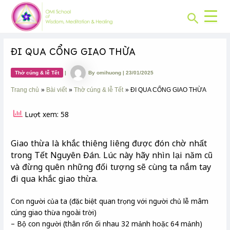
CHUYÊN
Skip
Post
MỤC:
Search
to
navigation
content
ĐI QUA CỔNG GIAO THỪA
Thờ cúng & lễ Tết
|
By
omihuong
|
23/01/2025
Trang chủ
Bài viết
Thờ cúng & lễ Tết
ĐI QUA CỔNG GIAO THỪA
Lượt xem: 58
Giao thừa là khắc thiêng liêng được đón chờ nhất
trong Tết Nguyên Đán. Lúc này hãy nhìn lại năm cũ
và đừng quên những đối tượng sẽ cùng ta nắm tay
đi qua khắc giao thừa.
Con người của ta (đặc biệt quan trọng với người chủ lễ mâm
cúng giao thừa ngoài trời)
– Bộ con người (thân rốn ối nhau 32 mảnh hoặc 64 mảnh)