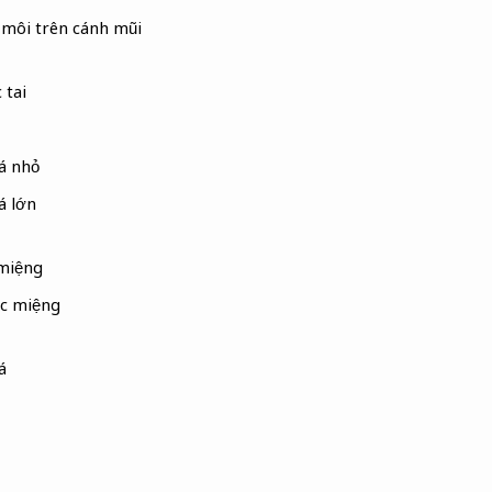
môi trên cánh mũi
 tai
á nhỏ
á lớn
 miệng
óc miệng
á