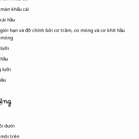
 màn khẩu cái
cái hầu
iới hạn và đỡ chính bởi cơ trâm, cơ móng và cơ khít hầu
 móng
lưỡi
 hầu
 lưỡi
hầu
iệng
ôi dưới
 môi trên