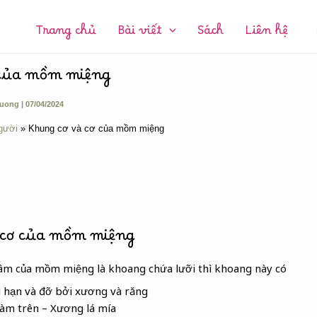
CHUYÊN
MỤC:
Trang chủ
Bài viết
Sách
Liên hệ
 của mồm miệng
huong
|
07/04/2024
gười
Khung cơ và cơ của mồm miệng
 cơ của mồm miệng
tâm của mồm miệng là khoang chứa lưỡi thì khoang này có
i hạn và đỡ bởi xương và răng
àm trên – Xương lá mía