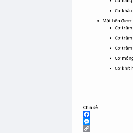
Cơ nâng
Cơ khẩu 
Mặt bên được g
Cơ trâm
Cơ trâm 
Cơ trầm
Cơ móng
Cơ khít 
Chia sẻ:
F
a
M