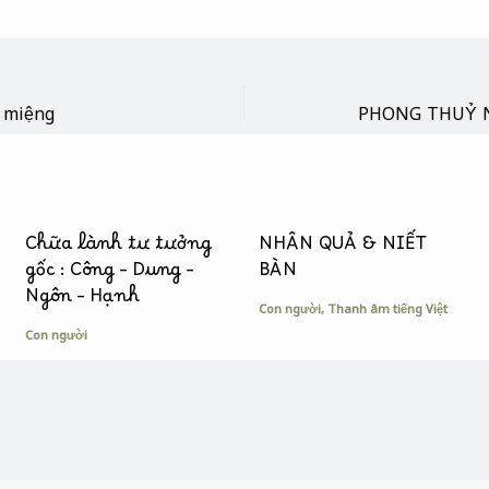
m miệng
Chữa lành tư tưởng
NHÂN QUẢ & NIẾT
gốc : Công – Dung –
BÀN
Ngôn – Hạnh
Con người
,
Thanh âm tiếng Việt
Con người