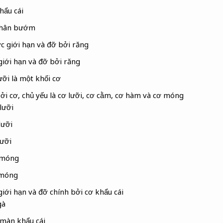
hẩu cái
chân bướm
c giới hạn và đỡ bởi răng
iới hạn và đỡ bởi răng
ưỡi là một khối cơ
ởi cơ, chủ yếu là cơ lưỡi, cơ cằm, cơ hàm và cơ móng
lưỡi
lưỡi
lưỡi
 móng
 móng
iới hạn và đỡ chính bởi cơ khẩu cái
gà
màn khẩu cái