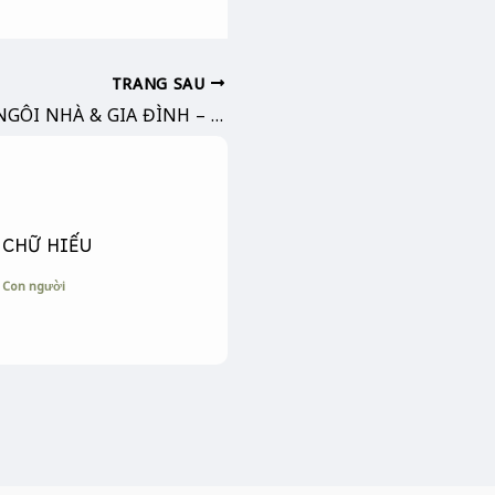
TRANG SAU
PHONG THUỶ NGÔI NHÀ & GIA ĐÌNH – CHỦ THỂ VẬN HÀNH
CHỮ HIẾU
Con người