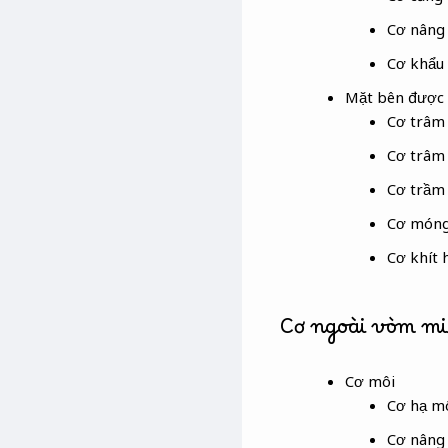
Cơ nâng
Cơ khẩu 
Mặt bên được g
Cơ trâm
Cơ trâm 
Cơ trầm
Cơ móng
Cơ khít 
Cơ ngoài vòm m
Cơ môi
Cơ hạ m
Cơ nâng