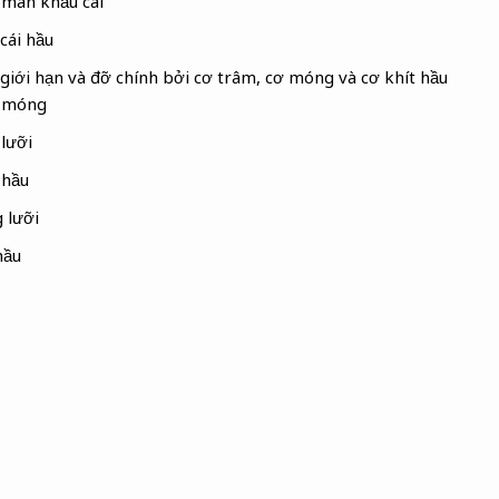
 màn khẩu cái
cái hầu
iới hạn và đỡ chính bởi cơ trâm, cơ móng và cơ khít hầu
 móng
lưỡi
 hầu
 lưỡi
hầu