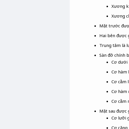
Xương k
Xương 
Mặt trước đượ
Hai bên được g
Trung tâm là l
Sàn đỡ chính b
Cơ dưới 
Cơ hàm 
Cơ cằm 
Cơ hàm
Cơ cằm
Mặt sau được g
Cơ lưỡi 
Cơ căng 