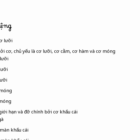
iệng
ơ lưỡi
ởi cơ, chủ yếu là cơ lưỡi, cơ cằm, cơ hàm và cơ móng
lưỡi
lưỡi
lưỡi
 móng
 móng
iới hạn và đỡ chính bởi cơ khẩu cái
gà
màn khẩu cái