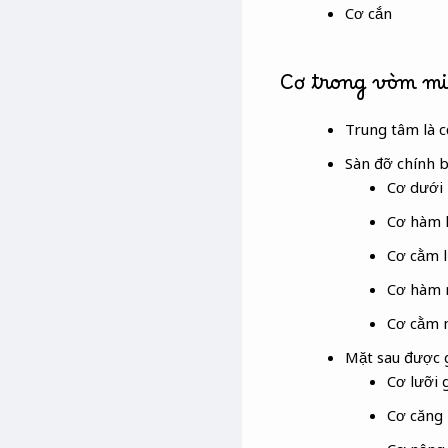
Cơ cắn
Cơ trong vòm m
Trung tâm là c
Sàn đỡ chính b
Cơ dưới 
Cơ hàm 
Cơ cằm 
Cơ hàm
Cơ cằm
Mặt sau được g
Cơ lưỡi 
Cơ căng 