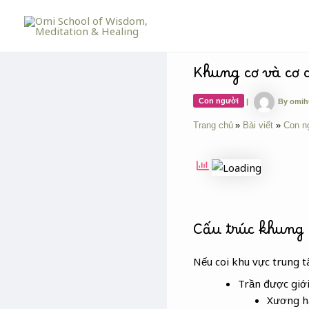
Skip
Post
to
navigation
content
Khung cơ và cơ
Con người
|
By
omi
Trang chủ
Bài viết
Con n
Cấu trúc khung
Nếu coi khu vực trung 
Trần được giớ
Xương h