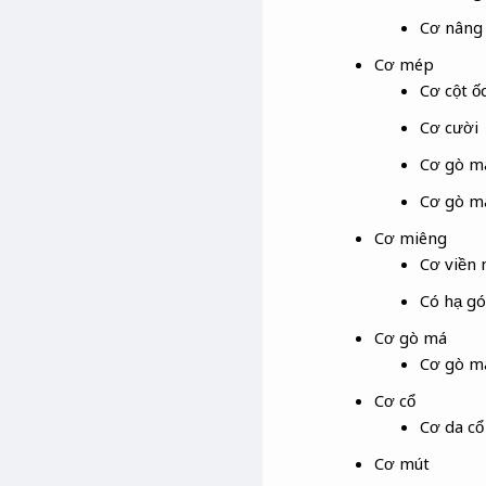
Cơ nâng 
Cơ mép
Cơ cột ốc
Cơ cười
Cơ gò m
Cơ gò m
Cơ miêng
Cơ viền
Có hạ g
Cơ gò má
Cơ gò m
Cơ cổ
Cơ da cổ
Cơ mút