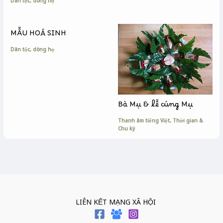
Dân tộc, dòng họ
MẪU HOÁ SINH
Dân tộc, dòng họ
Bà Mụ & lễ cúng Mụ
Thanh âm tiếng Việt
,
Thời gian &
Chu kỳ
LIÊN KẾT MẠNG XÃ HỘI