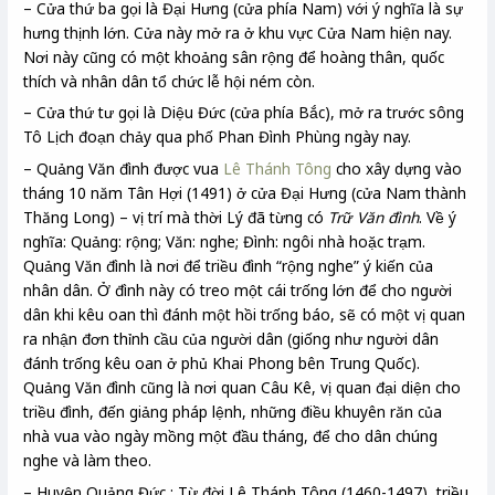
– Cửa thứ ba gọi là Đại Hưng (cửa phía Nam) với ý nghĩa là sự
hưng thịnh lớn. Cửa này mở ra ở khu vực Cửa Nam hiện nay.
Nơi này cũng có một khoảng sân rộng để hoàng thân, quốc
thích và nhân dân tổ chức lễ hội ném còn.
– Cửa thứ tư gọi là Diệu Đức (cửa phía Bắc), mở ra trước sông
Tô Lịch đoạn chảy qua phố Phan Đình Phùng ngày nay.
– Quảng Văn đình được vua
Lê Thánh Tông
cho xây dựng vào
tháng 10 năm Tân Hợi (1491) ở cửa Đại Hưng (cửa Nam thành
Thăng Long) – vị trí mà thời Lý đã từng có
Trữ Văn đình
. Về ý
nghĩa: Quảng: rộng; Văn: nghe; Đình: ngôi nhà hoặc trạm.
Quảng Văn đình là nơi để triều đình “rộng nghe” ý kiến của
nhân dân. Ở đình này có treo một cái trống lớn để cho người
dân khi kêu oan thì đánh một hồi trống báo, sẽ có một vị quan
ra nhận đơn thỉnh cầu của người dân (giống như người dân
đánh trống kêu oan ở phủ Khai Phong bên Trung Quốc).
Quảng Văn đình cũng là nơi quan Câu Kê, vị quan đại diện cho
triều đình, đến giảng pháp lệnh, những điều khuyên răn của
nhà vua vào ngày mồng một đầu tháng, để cho dân chúng
nghe và làm theo.
– Huyện Quảng Đức : Từ đời Lê Thánh Tông (1460-1497), triều