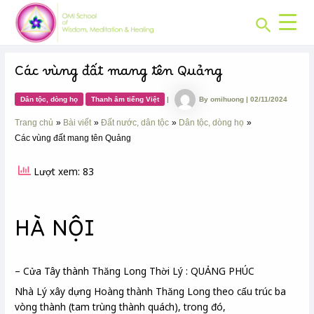
CHUYÊN
Skip
Post
MỤC:
Search
to
navigation
content
Các vùng đất mang tên Quảng
Dân tộc, dòng họ
Thanh âm tiếng Việt
|
By
omihuong
|
02/11/2024
Trang chủ
Bài viết
Đất nước, dân tộc
Dân tộc, dòng họ
Các vùng đất mang tên Quảng
Lượt xem: 83
HÀ NỘI
– Cửa Tây thành Thăng Long Thời Lý : QUẢNG PHÚC
Nhà Lý xây dựng Hoàng thành Thăng Long theo cấu trúc ba
vòng thành (tam trùng thành quách), trong đó,