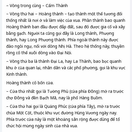
– Vòng trong cùng – Cấm Thành
– Vòng thứ hai – Hoàng thành – tạo thành một thể tương đối
thống nhất là nơi ở và làm việc của vua. Phần thành bao quanh
Hoàng thành ban đầu được đắp đất, sau đó được gia cố và xây
bằng gạch. Người ta cũng gọi đây là Long thành, Phượng
thành, hay Long Phượng thành. Phía ngoài thành này được
đào ngòi ngự, nối với dòng Nhị Hà. Theo hệ thống này, thuyền
rồng có thể xuôi dòng vào Đại Nội.
– Vòng thứ ba là thành Đại La, hay La Thành, bao bọc quanh
khu ở của quan lại, nhân dân và các phố phường, gọi là khu vực
Kinh thành.
Hoàng thành có bốn cửa.
– Cửa thứ nhất gọi là Tường Phù (cửa phía Đông) mở ra trước
chợ Đông và đền Bạch Mã, nay là phố Hàng Buồm.
– Cửa thứ hai gọi là Quảng Phúc (cửa phía Tây), mở ra trước
chùa Một Cột, thuộc khu vực đường Hùng Vương ngày nay.
Phía trước cửa này là một khoảng sân rộng được dùng để tổ
chức hội mừng ngày sinh của nhà vua.