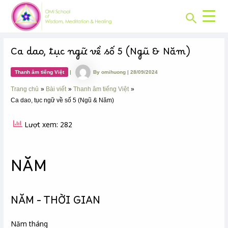
CHUYÊN
Skip
Post
MỤC:
Search
to
navigation
content
Ca dao, tục ngữ về số 5 (Ngũ & Năm)
Thanh âm tiếng Việt
|
By
omihuong
|
28/09/2024
Trang chủ
Bài viết
Thanh âm tiếng Việt
Ca dao, tục ngữ về số 5 (Ngũ & Năm)
Lượt xem: 282
NĂM
NĂM – THỜI GIAN
Năm tháng