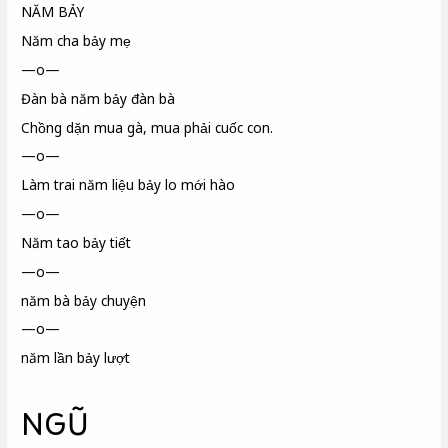
NĂM BẢY
Năm cha bảy mẹ
—o—
Đàn bà năm bảy đàn bà
Chồng dặn mua gà, mua phải cuốc con.
—o—
Làm trai năm liệu bảy lo mới hào
—o—
Năm tao bảy tiết
—o—
năm bà bảy chuyện
—o—
năm lần bảy lượt
NGŨ