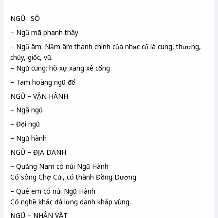
NGŨ : SỐ
– Ngũ mã phanh thây
– Ngũ âm: Năm âm thanh chính của nhạc cổ là cung, thương,
chủy, giốc, vũ.
– Ngũ cung: hò xự xang xê cống
– Tam hoàng ngũ đế
NGŨ – VẬN HÀNH
– Ngã ngũ
– Đội ngũ
– Ngũ hành
NGŨ – ĐỊA DANH
– Quảng Nam
có núi Ngũ Hành
Có sông Chợ Củi
, có thành Đồng Dương
– Quê em có núi Ngũ Hành
Có nghề khắc đá lừng danh khắp vùng.
NGŨ – NHÂN VẬT