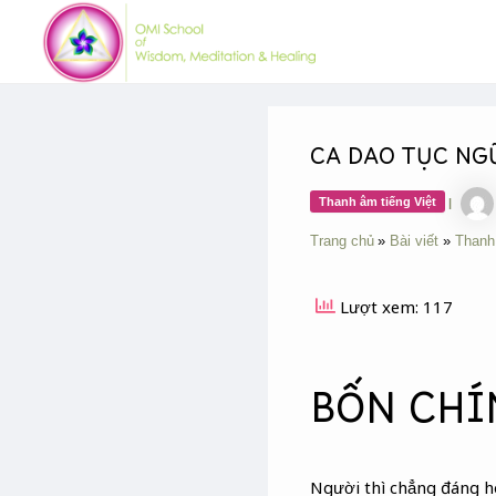
Skip
Post
to
navigation
content
CA DAO TỤC NGỮ
Thanh âm tiếng Việt
|
Trang chủ
Bài viết
Thanh
Lượt xem: 117
BỐN CHÍ
Người thì chẳng đáng h