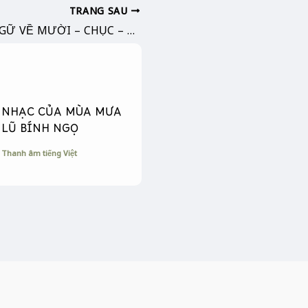
TRANG SAU
CA DAO, TỤC NGỮ VỀ MƯỜI – CHỤC – TRĂM
NHẠC CỦA MÙA MƯA
LŨ BÍNH NGỌ
Thanh âm tiếng Việt