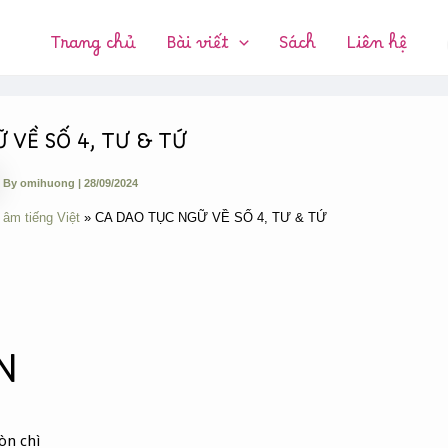
CHUYÊN
MỤC:
Trang chủ
Bài viết
Sách
Liên hệ
 VỀ SỐ 4, TƯ & TỨ
By
omihuong
|
28/09/2024
 âm tiếng Việt
CA DAO TỤC NGỮ VỀ SỐ 4, TƯ & TỨ
N
òn chì