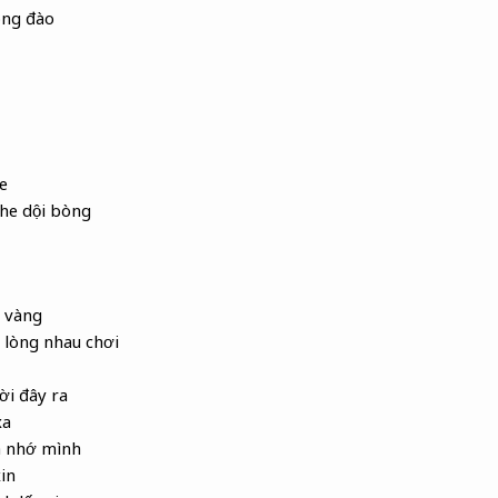
õng đào
e
he dội bòng
 vàng
 lòng nhau chơi
ời đây ra
xa
a nhớ mình
in