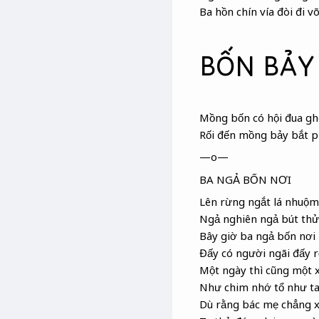
Ba hồn chín vía
đòi đi v
BỐN BẢY
Mồng bốn có hội đua gh
Rối đến mồng bảy bắt p
—o—
BA NGẢ BỐN NƠI
Lên rừng ngắt lá nhuộm
Ngả nghiên
ngả bút thử
Bây giờ ba ngả bốn nơi
Đấy có người ngãi
đấy r
Một ngày thì cũng một 
Như chim nhớ tổ như t
Dù rằng bác mẹ chẳng x