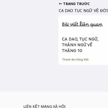
b
e
L
TRANG TRƯỚC
o
n
i
CA DAO TỤC NGỮ VỀ ĐỜI
o
g
n
k
e
k
Bài viết liên quan
r
CA DAO, TỤC NGỮ,
THÀNH NGỮ VỀ
THÁNG 10
Thanh âm tiếng Việt
LIÊN KẾT MẠNG XÃ HỘI