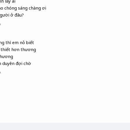
h lấy ai
 chóng sáng chàng ơi
gười ở đâu?
=
ng thì em nỏ
biết
 thiết hơn thương
hương
duyên đợi chờ
=