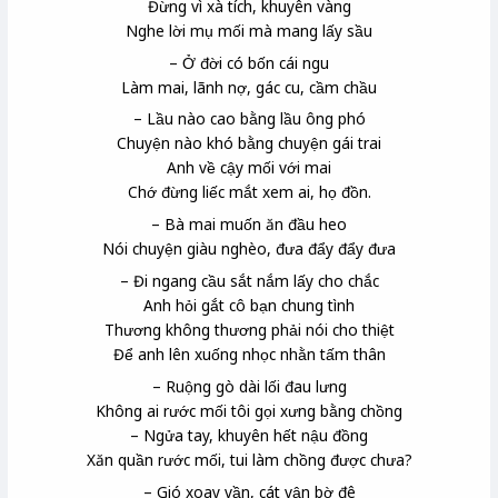
Đừng vì xà tích, khuyên vàng
Nghe lời mụ mối mà mang lấy sầu
– Ở đời có bốn cái ngu
Làm mai, lãnh nợ, gác cu, cầm chầu
– Lầu nào cao bằng lầu ông phó
Chuyện nào khó bằng chuyện gái trai
Anh về cậy mối với mai
Chớ đừng liếc mắt xem ai, họ đồn.
– Bà mai muốn ăn đầu heo
Nói chuyện giàu nghèo, đưa đẩy đẩy đưa
– Đi ngang cầu sắt nắm lấy cho chắc
Anh hỏi gắt cô bạn chung tình
Thương không thương phải nói cho thiệt
Để anh lên xuống nhọc nhằn tấm thân
– Ruộng gò dài lối đau lưng
Không ai rước mối tôi gọi xưng bằng chồng
– Ngửa tay, khuyên hết nậu đồng
Xăn quần rước mối, tui làm chồng được chưa?
– Gió xoay vần, cát vận bờ đê