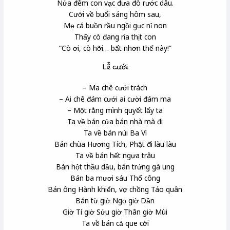
Nửa đêm con vạc
đưa đò rước dâu.
Cưới về buổi sáng hôm sau,
Mẹ cá buồn rầu ngồi gục nỉ non
Thấy cò đang rỉa thịt con
“Cò ơi, cò hỡi… bất nhơn
thế này!”
Lễ cưới
– Ma chê cưới trách
– Ai chê đám cưới ai cười đám ma
– Một rằng mình quyết lấy ta
Ta về bán cửa bán nhà mà đi
Ta về bán núi Ba Vì
Bán chùa Hương Tích, Phật đi làu làu
Ta về bán hết ngựa trâu
Bán hột thầu dầu, bán trứng gà ung
Bán ba mươi sáu Thổ công
Bán ông Hành khiển, vợ chồng Táo quân
Bán từ giờ Ngọ giờ Dần
Giờ Tí giờ Sửu giờ Thân giờ Mùi
Ta về bán cả que cời