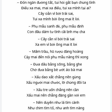
– Đón ngăn đường tắt, tui hỏi gắt bạn chung tình
Điểu xa mai, mai xa điểu, tui xa mình tại ai?
Cây oằn vì bởi trái sai,
Tui xa mình bởi ông mai ít lời.
– Phụ mẫu sanh đẻ, phụ mẫu định
Con đâu dám tư tình cãi lịnh mẹ cha
– Cây cằn vì bởi trái sai
Xa em vì bởi ông mai ít lời
– Mâm trầu, hũ rượu đàng hoàng
Cậy mai đến nói phụ mẫu nàng thì xong
– Đưa dâu bằng sõng, bằng ghe
Chớ đưa bằng bè ướt áo bà mai
– Xấu dao xắt chẳng nên gừng
Xấu người mai chước, lỡ chừng đôi ta
– Xấu tre uốn chẳng nên cần
Xấu mai nên chẳng đặng gần với em
– Nên duyên như lá tìm cành
Như chim tìm tổ, như anh tìm nàng