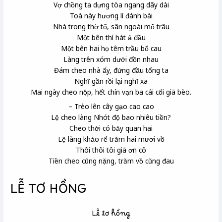
Vợ chồng ta dựng tòa ngang dãy dài
Toà này hương lí
đánh bài
Nhà trong thờ tổ, sân ngoài mổ trâu
Một bên thì hát ả đầu
Một bên hai họ têm trầu bổ cau
Làng trên xóm dưới đồn nhau
Đám cheo nhà ấy, đứng đầu tổng
ta
Nghĩ gần rồi lại nghĩ xa
Mai ngày cheo nộp, hết chín vạn ba cái cối giã bèo.
– Trèo lên cây gạo
cao cao
Lệ cheo
làng Nhót
độ bao nhiêu tiền?
Cheo thời có bảy quan
hai
Lệ làng khảo rể trăm hai mươi vồ
Thôi thôi tôi giã ơn
cô
Tiền cheo cũng nặng, trăm vồ cũng đau
LỄ TƠ HỒNG
Lễ tơ hồng