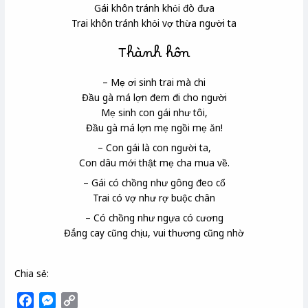
Gái khôn tránh khỏi đò đưa
Trai khôn tránh khỏi vợ thừa người ta
Thành hôn
– Mẹ ơi sinh trai mà chi
Đầu gà má lợn đem đi cho người
Mẹ sinh con gái như tôi,
Đầu gà má lợn mẹ ngồi mẹ ăn!
– Con gái là con người ta,
Con dâu mới thật mẹ cha mua về.
– Gái có chồng như gông
đeo cổ
Trai có vợ như rợ
buộc chân
– Có chồng như ngựa có cương
Đắng cay cũng chịu, vui thương cũng nhờ
Chia sẻ:
F
M
C