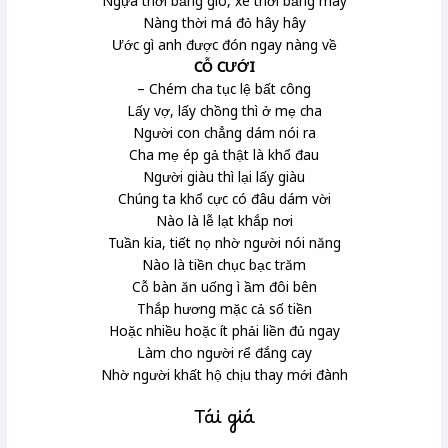
Ngựa thời bằng gió, xe thời bằng mây
Nàng thời má đỏ hây hây
Ước gì anh được đón ngay nàng về
CỖ CƯỚI
– Chém cha tục lệ bất công
Lấy vợ, lấy chồng thì ở mẹ cha
Người con chẳng dám nói ra
Cha mẹ ép gả thật là khổ đau
Người giàu thì lại lấy giàu
Chúng ta khổ cực có đâu dám vời
Nào là lễ lạt khắp nơi
Tuần kia, tiết nọ nhờ người nói năng
Nào là tiền chục bạc trăm
Cỗ bàn ăn uống ì ầm đôi bên
Thắp hương mặc cả số tiền
Hoặc nhiều hoặc ít phải liền đủ ngay
Làm cho người rể đắng cay
Nhờ người khất hộ chịu thay mới đành
Tái giá