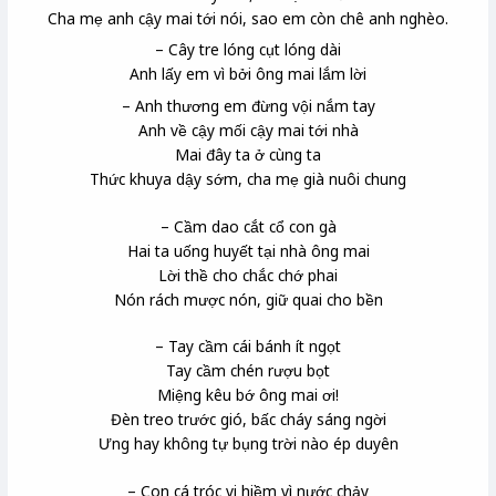
Cha mẹ anh cậy mai tới nói, sao em còn chê anh nghèo.
– Cây tre lóng cụt lóng dài
Anh lấy em vì bởi ông mai lắm lời
– Anh thương em đừng vội nắm tay
Anh về cậy mối cậy mai tới nhà
Mai đây ta ở cùng ta
Thức khuya dậy sớm, cha mẹ già nuôi chung
– Cầm dao cắt cổ con gà
Hai ta uống huyết tại nhà ông mai
Lời thề cho chắc chớ phai
Nón rách mược nón, giữ quai cho bền
– Tay cầm cái bánh ít ngọt
Tay cầm chén rượu bọt
Miệng kêu bớ ông mai ơi!
Đèn treo trước gió, bấc cháy sáng ngời
Ưng hay không tự bụng trời nào ép duyên
– Con cá tróc vi hiềm vì nước chảy