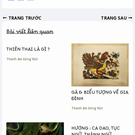
a
e
o
c
s
p
TRANG TRƯỚC
TRANG SAU
e
s
y
b
e
L
Bài viết liên quan
o
n
i
o
g
n
k
e
k
THIÊN THAI LÀ GÌ ?
r
Thanh âm tiếng Việt
GÀ & BIỂU TƯỢNG VỀ GIA
ĐÌNH
Thanh âm tiếng Việt
HƯƠNG : CA DAO, TỤC