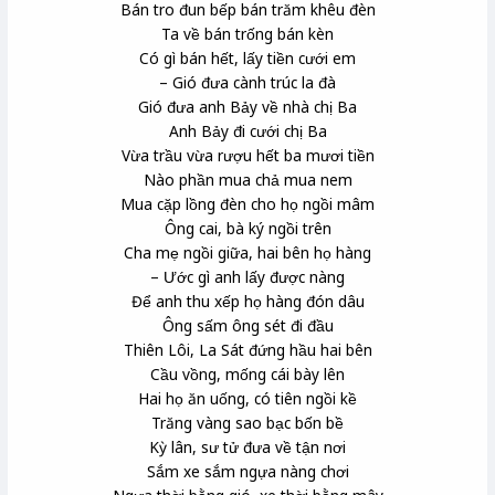
Bán tro đun bếp bán trăm khêu đèn
Ta về bán trống bán kèn
Có gì bán hết, lấy tiền cưới em
– Gió đưa cành trúc la đà
Gió đưa anh Bảy về nhà chị Ba
Anh Bảy đi cưới chị Ba
Vừa trầu vừa rượu hết ba mươi tiền
Nào phần mua chả mua nem
Mua cặp lồng đèn cho họ ngồi mâm
Ông cai, bà ký ngồi trên
Cha mẹ ngồi giữa, hai bên họ hàng
– Ước gì anh lấy được nàng
Để anh thu xếp họ hàng đón dâu
Ông sấm ông sét đi đầu
Thiên Lôi
, La Sát
đứng hầu hai bên
Cầu vồng, mống cái
bày lên
Hai họ ăn uống, có tiên ngồi kề
Trăng vàng sao bạc bốn bề
Kỳ lân
, sư tử đưa về tận nơi
Sắm xe sắm ngựa nàng chơi