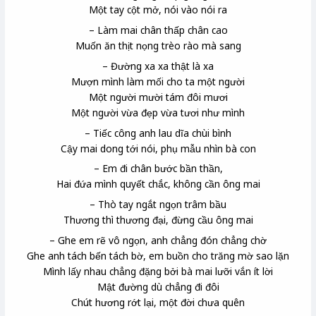
Một tay cột mở, nói vào nói ra
– Làm mai chân thấp chân cao
Muốn ăn thịt nọng trèo rào mà sang
– Đường xa xa thật là xa
Mượn mình làm mối cho ta một người
Một người mười tám đôi mươi
Một người vừa đẹp vừa tươi như mình
– Tiếc công anh lau dĩa chùi bình
Cậy mai dong tới nói, phụ mẫu nhìn bà con
– Em đi chân bước bần thần,
Hai đứa mình quyết chắc, không cần ông mai
– Thò tay ngắt ngọn trâm bầu
Thương thì thương đại, đừng cầu ông mai
– Ghe em rẽ vô ngọn, anh chẳng đón chẳng chờ
Ghe anh tách bến tách bờ, em buồn cho trăng mờ sao lặn
Mình lấy nhau chẳng đặng bởi bà mai lưỡi vắn ít lời
Mật đường dù chẳng đi đôi
Chút hương rớt lại, một đời chưa quên