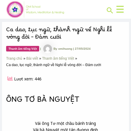
CHUYÊN
Skip
Post
MỤC:
Search
to
navigation
content
Ca dao, tục ngữ, thành ngữ về Nghi lễ
vòng đời – Đám cưới
Thanh âm tiếng Việt
|
By
omihuong
|
27/05/2024
Trang chủ
Bài viết
Thanh âm tiếng Việt
Ca dao, tục ngữ, thành ngữ về Nghi lễ vòng đời – Đám cưới
Lượt xem: 446
ÔNG TƠ BÀ NGUYỆT
Vái ông Tơ
một chầu bánh tráng
Vái bà Nguyệt một tán đường đinh