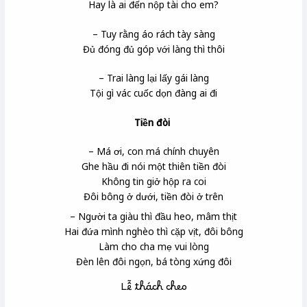
Hay là ai đến nộp tài cho em?
– Tuy rằng áo rách tày sàng
Đủ đóng đủ góp với làng thì thôi
– Trai làng lại lấy gái làng
Tội gì vác cuốc dọn đàng ai đi
Tiền đòi
– Má ơi, con má chính chuyên
Ghe hầu đi nói một thiên tiền đòi
Không tin giở hộp ra coi
Đôi bông ở dưới, tiền đòi ở trên
– Người ta giàu thì đầu heo, mâm thịt
Hai đứa mình nghèo thì cặp vịt, đôi bông
Làm cho cha mẹ vui lòng
Đèn lên đôi ngọn, bá tòng xứng đôi
Lễ thách cheo