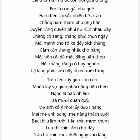
– Em là con gái nhà quê
Ham bên tài sắc nhiều bề ái ân
Chẳng ham tham phú phụ bần
Duyên rằng duyên phải nợ nần nhau đây
Chàng có sang, chàng phải chọn ngày
Mối manh
cho rõ xe dây xích thằng
Cầm cân chàng nhấc cho bằng
Một bên cối đá một đằng tiền cheo
Hỏi chàng rằng có hay nghèo
Lệ làng phải sửa bấy nhiêu mới từng
…
– Trèo lên cây gạo con con
Muốn lấy vợ giòn
phải nặng tiền cheo
Nặng là bao nhiêu?
Ba mươi quan
quý.
Mẹ anh có ý mới lấy được nàng
Mai mẹ anh sang, mẹ nàng thách cưới
Bạc thì trăm rưỡi, tiền chín mươi chum
Lụa thì chín tấm cho dày
Trâu bò chín chục đuổi ngay vào làng.