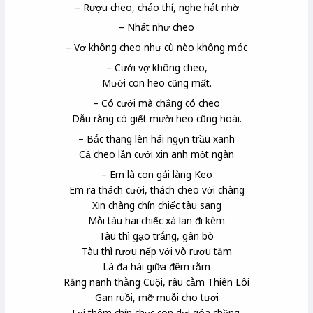
– Rượu cheo, cháo thí, nghe hát nhờ
– Nhát như cheo
– Vợ không cheo như cù nèo
không móc
– Cưới vợ không cheo,
Mười con heo cũng mất.
– Có cưới mà chẳng có cheo
Dẫu rằng có giết mười heo cũng hoài.
– Bắc thang lên hái ngọn trầu
xanh
Cả cheo lẫn cưới xin anh một ngàn
– Em là con gái làng Keo
Em ra thách cưới, thách cheo
với chàng
Xin chàng chín chiếc tàu sang
Mỗi tàu hai chiếc xà lan
đi kèm
Tàu thì gạo trắng, gân bò
Tàu thì rượu nếp với vò rượu tăm
Lá đa hái giữa đêm rằm
Răng nanh thằng Cuội, râu cằm Thiên Lôi
Gan ruồi, mỡ muỗi cho tươi
Lại thêm chín chục con dơi góa chồng.