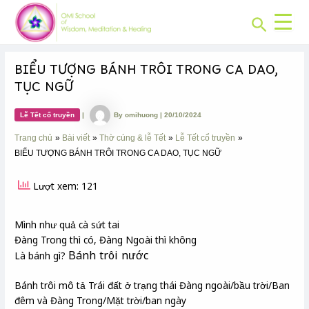
CHUYÊN
Skip
Post
MỤC:
Search
to
navigation
content
BIỂU TƯỢNG BÁNH TRÔI TRONG CA DAO,
TỤC NGỮ
Lễ Tết cổ truyền
|
By
omihuong
|
20/10/2024
Trang chủ
Bài viết
Thờ cúng & lễ Tết
Lễ Tết cổ truyền
BIỂU TƯỢNG BÁNH TRÔI TRONG CA DAO, TỤC NGỮ
Lượt xem: 121
Mình như quả cà sứt tai
Đàng Trong thì có, Đàng Ngoài thì không
Bánh trôi nước
Là bánh gì?
Bánh trôi mô tả Trái đất ở trạng thái Đàng ngoài/bầu trời/Ban
đêm và Đàng Trong/Mặt trời/ban ngày