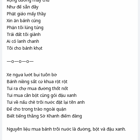
Như để sẵn đây
Phật giáo mấy thầy
Xin ăn bánh cúng
Phận tôi lúng túng
Trái đất tôi giành
Ai có lanh chanh
Tôi cho bánh khọt
—o—o—o—
Xe ngựa lướt bụi tuôn bờ
Bánh niềng sắt cứ khua rột rột
Tui ra chợ mua đường thốt nốt
Tui mua cân bột cùng gói đậu xanh
Tui về nấu chè trôi nước đặt lại tên anh
Để cho trong trào ngoài quận
Biết tiếng thằng Sở Khanh
điếm đàng
Nguyên liệu mua bánh trôi nước là đường, bột và đậu xanh.