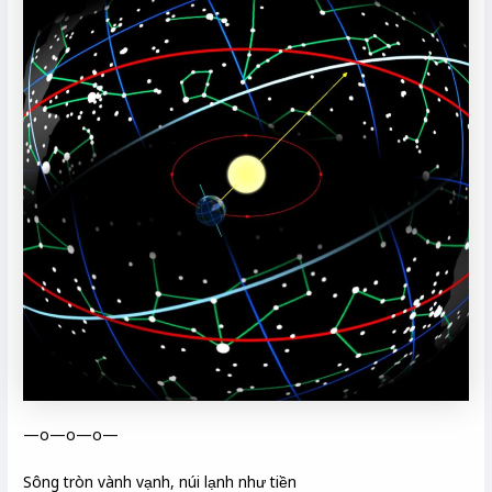
—o—o—o—
Sông tròn vành vạnh, núi lạnh như tiền