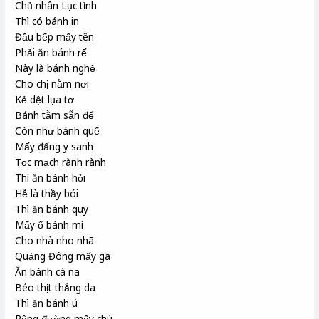
Chủ nhân Lục tỉnh
Thì có bánh in
Đầu bếp mấy tên
Phải ăn bánh rế
Này là bánh nghệ
Cho chị nằm nơi
Kẻ dệt lụa tơ
Bánh tằm sẵn để
Còn như bánh quế
Mấy đấng y sanh
Tọc mạch rành rành
Thì ăn bánh hỏi
Hễ là thầy bói
Thì ăn bánh quy
Mấy ổ bánh mì
Cho nhà nho nhã
Quảng Đông mấy gã
Ăn bánh cà na
Béo thịt thẳng da
Thì ăn bánh ú
Rộng đường mấy chú