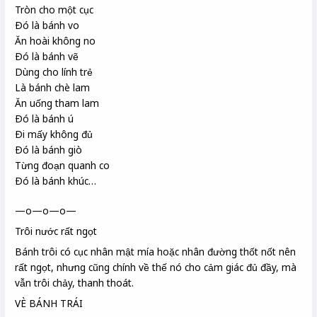
Tròn cho một cục
Ðó là bánh vo
Ăn hoài không no
Ðó là bánh vẽ
Dùng cho lính trẻ
Là bánh chè lam
Ăn uống tham lam
Ðó là bánh ú
Ði mấy không đủ
Ðó là bánh giò
Từng đoạn quanh co
Ðó là bánh khúc…
—o—o—o—
Trôi nước rất ngọt
Bánh trôi có cục nhân mật mía hoặc nhân đường thốt nốt nên
rất ngọt, nhưng cũng chính về thế nó cho cảm giác đủ đầy, mà
vẫn trôi chảy, thanh thoát.
VÈ BÁNH TRÁI