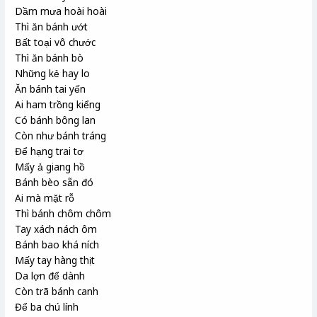
Dầm mưa hoài hoài
Thì ăn bánh ướt
Bất toại vô chước
Thì ăn bánh bò
Những kẻ hay lo
Ăn bánh tai yến
Ai ham trồng kiểng
Có bánh bông lan
Còn như bánh tráng
Để hạng trai tơ
Mấy ả giang hồ
Bánh bèo sẵn đó
Ai mà mặt rỗ
Thì bánh chôm chôm
Tay xách nách ôm
Bánh bao khá ních
Mấy tay hàng thịt
Da lợn để dành
Còn trã bánh canh
Để ba chú lính