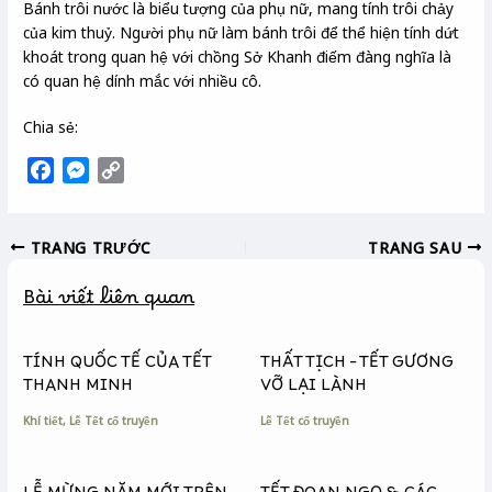
Bánh trôi nước là biểu tượng của phụ nữ, mang tính trôi chảy
của kim thuỷ. Người phụ nữ làm bánh trôi để thể hiện tính dứt
khoát trong quan hệ với chồng Sở Khanh điếm đàng nghĩa là
có quan hệ dính mắc với nhiều cô.
Chia sẻ:
F
M
C
a
e
o
c
s
p
TRANG TRƯỚC
TRANG SAU
e
s
y
b
e
L
Bài viết liên quan
o
n
i
o
g
n
k
e
k
TÍNH QUỐC TẾ CỦA TẾT
THẤT TỊCH – TẾT GƯƠNG
r
THANH MINH
VỠ LẠI LÀNH
Khí tiết
,
Lễ Tết cổ truyền
Lễ Tết cổ truyền