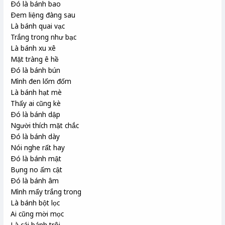
Ðó là bánh bao
Ðem liệng đàng sau
Là bánh quai vạc
Trắng trong như bạc
Là bánh xu xê
Mặt tràng ê hề
Ðó là bánh bún
Mình đen lốm đốm
Là bánh hạt mè
Thấy ai cũng kè
Ðó là bánh dập
Người thích mặt chắc
Ðó là bánh dày
Nói nghe rất hay
Ðó là bánh mật
Bụng no ấm cật
Ðó là bánh âm
Mình mẩy trắng trong
Là bánh bột lọc
Ai cũng mời mọc
Là cái bánh trôi