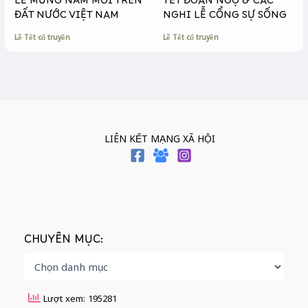
LỄ MỪNG NĂM MỚI TRÊN
TẾT ĐOAN NGỌ & CÁC
ĐẤT NƯỚC VIỆT NAM
NGHI LỄ CỔNG SỰ SỐNG
Lễ Tết cổ truyền
Lễ Tết cổ truyền
LIÊN KẾT MẠNG XÃ HỘI
CHUYÊN MỤC:
Lượt xem: 195281