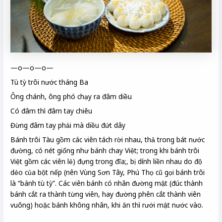
—o—o—o—
Tù tỳ trôi nước tháng Ba
Ông chánh, ông phó chạy ra đâm diều
Có đâm thì đâm tay chiêu
Đừng đâm tay phải mà diều đứt dây
Bánh trôi Tàu gồm các viên tách rời nhau, thả trong bát nước
đường, có nét giống như bánh chay Việt; trong khi bánh trôi
Việt gồm các viên lẻ) đựng trong đĩa;, bị dính liền nhau do độ
dẻo của bột nếp (nên Vùng Sơn Tây, Phú Thọ cũ gọi bánh trôi
là “bánh tù tỳ”. Các viên bánh có nhân đường mật (đúc thành
bánh cắt ra thành từng viên, hay đường phên cắt thành viên
vuông) hoặc bánh không nhân, khi ăn thì rưới mật nước vào.