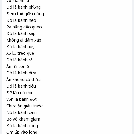
Vô lửa nổi u
Ðó là bánh phồng
Ðem thả giữa dòng
Ðó là bánh neo
Ra nắng dẻo queo
Ðó là bánh sáp
Không ai dám xáp
Ðó là bánh xe,
Xỏ lại tréo que
Ðó là bánh rế
Ăn rồi còn ế
Ðó là bánh dừa
Ăn không có chừa
Ðó là bánh tiêu
Ðể lâu nó thiu
Vốn là bánh ướt
Chưa ăn giấu trước
Nó là bánh cam
Bỏ vô khám giam
Ðó là bánh còng
Ôm ấp vào lòng