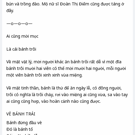
bún và trồng đào. Mộ nữ sĩ Đoàn Thị Điểm cũng được táng ở
đây.
—o—o—o—
Ai cũng mời mọc
Là cái bánh trôi
Về mặt vật lý, mời người khác ăn bánh trôi rất dễ vì một đĩa
bánh trôi mười hai viên có thể mời mười hai người, mỗi người
một viên bánh trôi xinh xinh vừa miệng.
Về mặt tinh thần, bánh là thứ để ăn ngày lễ, có đông người,
trôi có nghĩa là trôi chảy, rơi vào miệng ai cũng vừa, sa vào tay
ai cũng cũng hơp, vào hoàn cảnh nào cũng được.
VÈ BÁNH TRÁI
Bánh đứng đầu vè
Ðó là bánh tổ