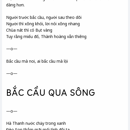
dàng hơn.
Người trước bắc cầu, người sau theo dõi
Người thì xông khói, lời nói xông nhang
Chùa nát thì có Bụt vàng
Tuy rằng miếu đổ, Thành hoàng vẫn thiêng
—o—
Bắc cầu mà noi, ai bắc cầu mà lội
—o—
BẮC CẦU QUA SÔNG
—o—
Hà Thanh nước chảy trong xanh
Đèo Son thắm mãi mối tình đôi ta