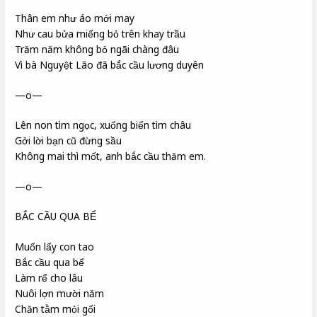
Thân em như áo mới may
Như cau bửa miếng bỏ trên khay trầu
Trăm năm không bỏ ngãi chàng đâu
Vì bà Nguyệt Lão đã bắc cầu lương duyên
—o—
Lên non tìm ngọc, xuống biển tìm châu
Gởi lời bạn cũ đừng sầu
Không mai thì mốt, anh bắc cầu thăm em.
—o—
BẮC CẦU QUA BỂ
Muốn lấy con tao
Bắc cầu qua bể
Làm rể cho lâu
Nuôi lợn mười năm
Chăn tằm mỏi gối