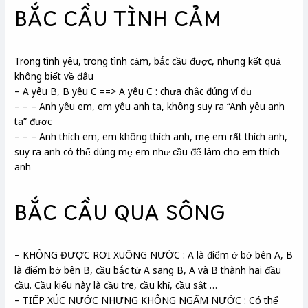
BẮC CẦU TÌNH CẢM
Trong tình yêu, trong tình cảm, bắc cầu được, nhưng kết quả
không biết về đâu
– A yêu B, B yêu C ==> A yêu C : chưa chắc đúng ví dụ
– – – Anh yêu em, em yêu anh ta, không suy ra “Anh yêu anh
ta” được
– – – Anh thích em, em không thích anh, mẹ em rất thích anh,
suy ra anh có thể dùng mẹ em như cầu để làm cho em thích
anh
BẮC CẦU QUA SÔNG
– KHÔNG ĐƯỢC RƠI XUỐNG NƯỚC : A là điểm ở bờ bên A, B
là điểm bờ bên B, cầu bắc từ A sang B, A và B thành hai đầu
cầu. Cầu kiểu này là cầu tre, cầu khỉ, cầu sắt …
– TIẾP XÚC NƯỚC NHƯNG KHÔNG NGẤM NƯỚC : Có thể