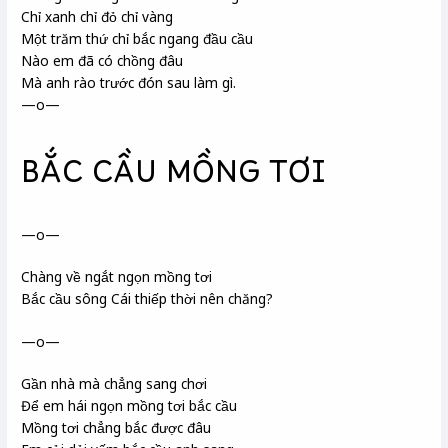
Chỉ xanh chỉ đỏ chỉ vàng
Một trăm thứ chỉ bắc ngang đầu cầu
Nào em đã có chồng đâu
Mà anh rào trước đón sau làm gì.
—o—
BẮC CẦU MỒNG TƠI
—o—
Chàng về ngắt ngọn mồng tơi
Bắc cầu sông Cái thiếp thời nên chăng?
—o—
Gần nhà mà chẳng sang chơi
Để em hái ngọn mồng tơi bắc cầu
Mồng tơi chẳng bắc được đâu