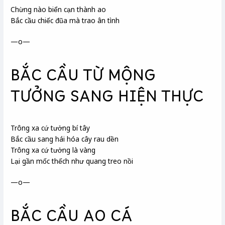
Chừng nào biển cạn thành ao
Bắc cầu chiếc đũa mà trao ân tình
—o—
BẮC CẦU TỪ MỘNG
TƯỞNG SANG HIỆN THỰC
Trông xa cứ tưởng bí tây
Bắc cầu sang hái hóa cây rau dền
Trông xa cứ tưởng là vàng
Lại gần mốc thếch như quang treo nồi
—o—
BẮC CẦU AO CÁ