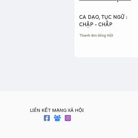
r
CA DAO, TỤC NGỮ :
CHẶP – CHẮP
Thanh âm tiếng Việt
LIÊN KẾT MẠNG XÃ HỘI