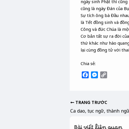
ngày sinh Phật thì cũng
cũng là ngày Đán của Bụ
Sự tích ông bà Đầu nha
là Tết đồng sinh và đồn
Công và đức Chúa là một
Cơ bản tất sự ra đời của
thứ khác như hào quang,
lại cùng đồng tử với thai
Chia sẻ:
F
M
C
a
e
o
c
s
p
e
s
y
b
e
L
TRANG TRƯỚC
o
n
i
o
g
n
k
e
k
Bài viết liên quan