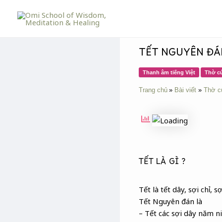
Skip
Post
to
navigation
content
TẾT NGUYÊN ĐÁN
Thanh âm tiếng Việt
Thờ cú
Trang chủ
Bài viết
Thờ c
TẾT LÀ GÌ ?
Tết là tết dây, sợi chỉ, 
Tết Nguyên đán là
– Tết các sợi dây năm ni