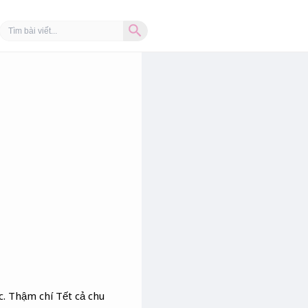
Search Button
Search
for:
c. Thậm chí Tết cả chu