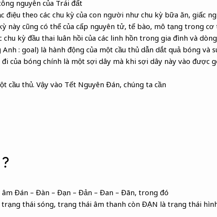
công nguyên của Trái đất
c điệu theo các chu kỳ của con người như chu kỳ bữa ăn, giấc ngủ
 kỳ này cũng có thể của cấp nguyên tử, tế bào, mô tạng trong cơ
c chu kỳ đầu thai luân hồi của các linh hồn trong gia đình và dòng
 Anh : goal) là hành động của một cầu thủ dẫn dắt quả bóng và 
i của bóng chính là một sợi dây mà khi sợi dây này vào được g
ột cầu thủ. Vậy vào Tết Nguyên Đán, chúng ta cần
 ?
 âm Đán – Đàn – Đạn – Đản – Đan – Đãn, trong đó
 trạng thái sóng, trạng thái âm thanh còn ĐẠN là trạng thái hình