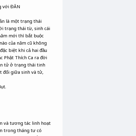
ng với ĐÃN
n là một trạng thái
i trạng thái từ, sinh cái
 năm mới thì bắt buộc
i nào của năm cũ không
ặc biệt khi cả hai đầu
ắc Phật Thích Ca ra đời
ần tử ở trạng thái tinh
 đối giữa sinh và tử,
ụt.
ện và tương tác linh hoạt
ên trong tháng tư có