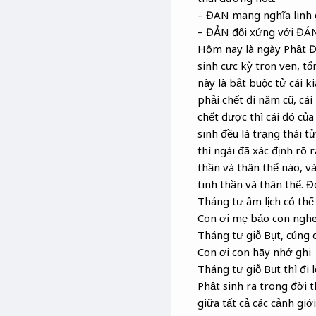
– ĐAN mang nghĩa linh đ
– ĐẢN đối xứng với ĐÁ
Hôm nay là ngày Phật Đ
sinh cực kỳ trọn vẹn, tổ
này là bắt buộc tử cái 
phải chết đi năm cũ, cá
chết được thì cái đó củ
sinh đều là trạng thái t
thì ngài đã xác định rõ r
thần và thân thể nào, và
tinh thần và thân thể. 
Tháng tư âm lịch có thể 
Con ơi mẹ bảo con ngh
Tháng tư giỗ Bụt, cúng 
Con ơi con hãy nhớ ghi
Tháng tư giỗ Bụt thì đi 
Phật sinh ra trong đời t
giữa tất cả các cảnh giớ