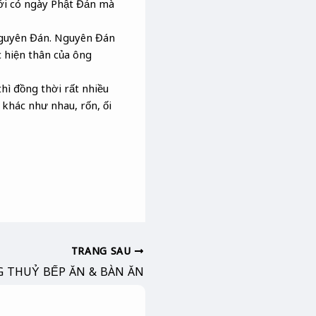
mới có ngày Phật Đản mà
 Nguyên Đán. Nguyên Đán
c hiện thân của ông
thì đồng thời rất nhiều
khác như nhau, rốn, ối
TRANG SAU
 THUỶ BẾP ĂN & BÀN ĂN