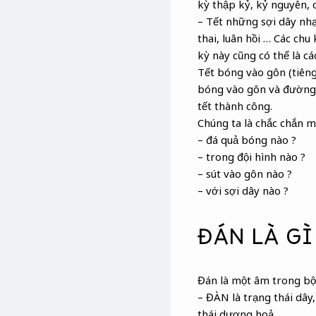
kỳ thập kỷ, kỷ nguyên, 
– Tết những sợi dây nhạ
thai, luân hồi … Các chu
kỳ này cũng có thể là cá
Tết bóng vào gôn (tiêng
bóng vào gôn và đường đ
tết thành công.
Chúng ta là chắc chắn m
– đá quả bóng nào ?
– trong đội hình nào ?
– sút vào gôn nào ?
– với sợi dây nào ?
ĐÁN LÀ GÌ
Đán là một âm trong bộ
– ĐÀN là trạng thái dây,
thái dương hoả.