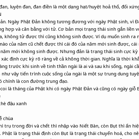
an, luyện đan, đan điền là một dạng hạt/huyệt hoả thổ, đối xứ
N
ản. Ngày Phật Đản không tương đương với ngày Phật sinh, vì Đả
ng hợp và cân bằng với tử. Cơ bản mọi trạng thái sinh gắn liền vớ
kia, không tử được thì cũng không sinh được. Ví dụ muốn sinh ra
i nào của năm cũ chết được thì cái đó của năm mới sinh được, cá
a năm mới không sinh được. Nhưng đản là trạng thái sinh cực kỳ đ
ử xác định cực kỳ rõ ràng về cả không thời gian. Nghĩa là thời kh
àng trước khi sinh về tinh thần ngài là ai và sau khi sống, ngài c
 như vậy tiến trình cuộc sống của ngài là một sự trung dung tuyệt
Đó chính là con đường trung đạo.
coi là tháng của Phật khi có ngày Phật Đản và cũng có ngày giỗ B
e
chè đậu xanh
lễ chùa
hì trụ trong đời và chết thì nhập vào Niết Bàn, còn Bụt thì ẩn hi
i. Phật là trạng thái định còn Bụt là trạng thái chuyển hoá, cho n