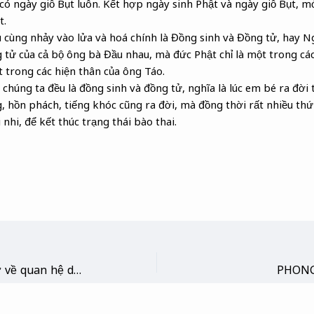
 có ngày giỗ Bụt luôn. Kết hợp ngày sinh Phật và ngày giỗ Bụt, 
t.
u cùng nhảy vào lửa và hoá chính là Đồng sinh và Đồng tử, hay
g tử của cả bộ ông bà Đầu nhau, mà đức Phật chỉ là một trong cá
 trong các hiện thân của ông Táo.
 chúng ta đều là đồng sinh và đồng tử, nghĩa là lúc em bé ra đời 
 hồn phách, tiếng khóc cũng ra đời, mà đồng thời rất nhiều thứ 
 nhi, để kết thúc trạng thái bào thai.
Ca dao, tục ngữ, thành ngữ về quan hệ dâu rể và sui gia
PHONG