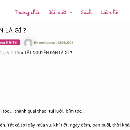
CHUYÊN
MỤC:
Trang chủ
Bài viết
Sách
Liên hệ
 LÀ GÌ ?
ng & lễ Tết
|
By
omihuong
|
22/05/2024
úng & lễ Tết
TẾT NGUYÊN ĐÁN LÀ GÌ ?
sợi tóc … thành quai thao, túi lưới, bím tóc….
ên. Tất cả sợi dây mùa vụ, khí tiết, ngày đêm, ban buổi, thời khắ