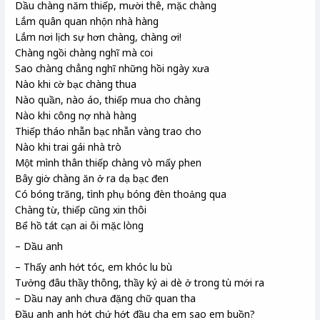
Dầu chàng năm thiếp, mười thê
, mặc chàng
Lắm quân quan nhộn nhà hàng
Lắm nơi lịch sự hơn chàng, chàng ơi!
Chàng ngồi chàng nghĩ mà coi
Sao chàng chẳng nghĩ những hồi ngày xưa
Nào khi cờ bạc chàng thua
Nào quần, nào áo, thiếp mua cho chàng
Nào khi công nợ nhà hàng
Thiếp tháo nhẫn bạc nhẫn vàng trao cho
Nào khi trai gái nhà trò
Một mình thân thiếp chàng vò mấy phen
Bây giờ chàng ăn ở ra dạ bạc đen
Có bóng trăng, tình phụ bóng đèn thoảng qua
Chàng từ, thiếp cũng xin thôi
Bể
hồ tát cạn ai ôi mặc lòng
– Dầu anh
– Thấy anh hớt tóc, em khóc lu bù
Tưởng đâu thầy thông
, thầy ký
ai dè ở trong tù mới ra
– Dầu
nay anh chưa đặng
chữ quan tha
Đầu anh anh hớt chứ hớt đầu cha em sao em buồn?