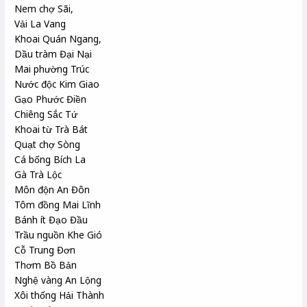
Nem chợ Sãi
,
Vải La Vang
Khoai Quán Ngang
,
Dầu tràm
Đại Nại
Mai phường Trúc
Nước độc Kim Giao
Gạo Phước Điền
Chiêng
Sắc Tứ
Khoai từ Trà Bát
Quạt chợ Sòng
Cá bống Bích La
Gà Trà Lộc
Môn độn An Đôn
Tôm đồng Mai Lĩnh
Bánh ít Đạo Đầu
Trầu nguồn
Khe Gió
Cỗ Trung Đơn
Thơm
Bồ Bản
Nghệ vàng An Lộng
Xôi thống
Hải Thành