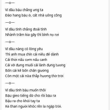
—o—
Ví dầu bậu
chẳng ưng ta
Đào hang bậu ở, cất nhà uổng công
—o—
Ví dầu tình chẳng đoái tình
Nhành trâm kia gãy thì bình nọ rơi
—o—
Ví dầu nàng có lòng yêu
Thì anh mua chín cái niêu
để dành
Cái thời
nấu cơm nấu canh
Cái vỡ đựng muối cái lành đựng tương
Bốn cái kê bốn chân giường
Còn một cái nữa thắp hương thờ trời
—o—
Ví dầu tình bậu muốn thôi
Bậu gieo tiếng dữ cho rồi bậu ra
Bậu ra cho khỏi tay ta
Kẻ than người khóc rên la ngập trời.