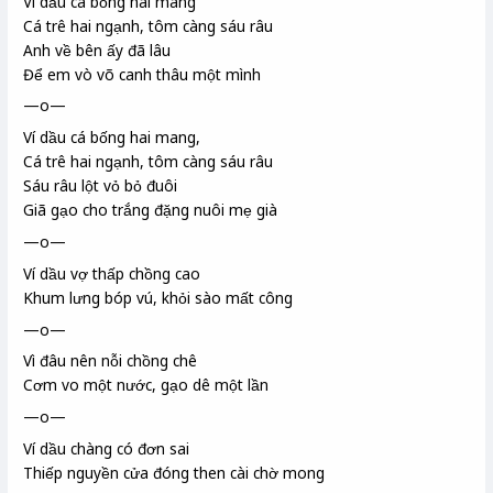
Ví dầu cá bống
hai mang
Cá trê
hai ngạnh, tôm càng
sáu râu
Anh về bên ấy đã lâu
Để em vò võ canh
thâu một mình
—o—
Ví dầu cá bống hai mang,
Cá trê hai ngạnh, tôm càng sáu râu
Sáu râu lột vỏ bỏ đuôi
Giã gạo cho trắng đặng
nuôi mẹ già
—o—
Ví dầu vợ thấp chồng cao
Khum lưng bóp vú, khỏi sào mất công
—o—
Vì đâu nên nỗi chồng chê
Cơm vo một nước, gạo dê
một lần
—o—
Ví dầu chàng có đơn sai
Thiếp nguyền cửa đóng then cài chờ mong