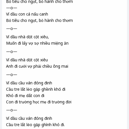
Bỏ tiêu cho ngọt, bỏ hành cho thơm
—o—
Ví dầu con cá nấu canh
Bỏ tiêu cho ngọt, bỏ hành cho thơm
—o—
Ví dầu nhà dột cột xiêu,
Muốn đi lấy vợ sợ nhiều miệng ăn
—o—
Ví dầu nhà dột cột xiêu
Anh đi cưới vợ phải chiều ông mai
—o—
Ví dầu cầu ván
đóng đinh
Cầu tre
lắt lẻo gập ghềnh khó đi
Khó đi mẹ dắt con đi
Con đi trường học mẹ đi trường đời
—o—
Ví dầu cầu ván đóng đinh
Cầu tre lắt lẻo gập ghình khó đi.