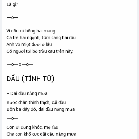
Là gì?
—o—
Ví dầu cá bống hai mang
Cá trê hai ngạnh, tôm càng hai râu
Anh về miệt dưới
ở lâu
Có người tới bỏ trầu cau trên này.
—o—o—o—
DẦU (TÍNH TỪ)
– Dãi dầu nắng mưa
Bước chân thình thịch, cúi đầu
Bôn ba đây đó, dãi dầu nắng mưa
—o—
Con ơi đừng khóc, mẹ rầu
Cha con khổ cực dãi dầu nắng mưa