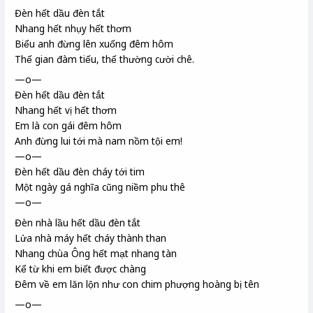
Đèn hết dầu đèn tắt
Nhang hết nhụy hết thơm
Biểu
anh đừng lên xuống
đêm hôm
Thế gian đàm tiếu
, thế thường
cười chê.
—o—
Đèn hết dầu đèn tắt
Nhang hết vị hết thơm
Em là con gái đêm hôm
Anh đừng lui tới mà nam nồm
tội em!
—o—
Đèn hết dầu đèn cháy tới tim
Một ngày gá nghĩa cũng niềm phu thê
—o—
Đèn nhà lầu hết dầu đèn tắt
Lửa nhà máy hết cháy thành than
Nhang chùa Ông
hết mạt nhang tàn
Kể từ khi em biết được chàng
Đêm về em lăn lộn như con chim phượng hoàng
bị tên
—o—