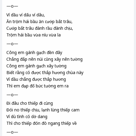
—o—
Ví dầu ví dẩu ví dâu,
Ăn trộm hái bầu ăn cướp bắt trâu,
Cướp bắt trâu đành rầu đành chịu,
Trộm hái bầu vừa níu vừa la
—o—
Công em gánh gạch đền đây
Chẳng đắp nên núi cũng xây nên tường
Công em gánh gạch xây tường
Biết rằng có được thắp hương chùa này
Ví dầu chẳng được thắp hương
Thì em đạp đổ bức tường em ra
—o—
Đi đâu cho thiếp đi cùng
Đói no thiếp chịu, lạnh lùng thiếp cam
Ví dù tình có dở dang
Thì cho thiếp đón đò ngang thiếp về
—o—