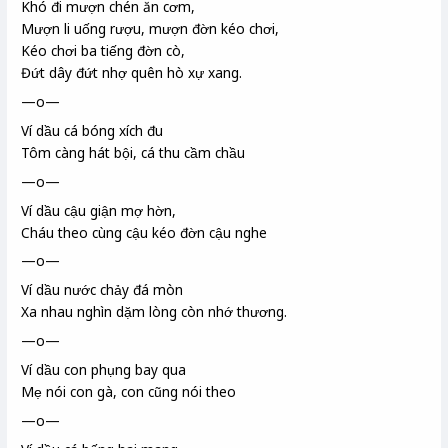
Khó đi mượn chén ăn cơm,
Mượn li uống rượu, mượn đờn
kéo chơi,
Kéo chơi ba tiếng đờn cò
,
Đứt dây đứt nhợ quên hò xự xang
.
—o—
Ví dầu cá bóng xích đu
Tôm càng
hát bội
, cá thu
cầm chầu
—o—
Ví dầu cậu giận mợ hờn,
Cháu theo cùng cậu kéo đờn cậu nghe
—o—
Ví dầu nước chảy đá mòn
Xa nhau nghìn dặm lòng còn nhớ thương.
—o—
Ví dầu con phụng
bay qua
Mẹ nói con gà, con cũng nói theo
—o—