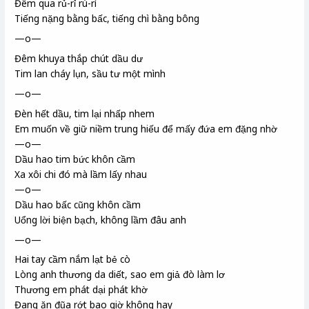
Đêm qua rủ-rỉ rù-rì
Tiếng nặng bằng bấc, tiếng chì bằng bông
—o—
Đêm khuya thắp chút dầu dư
Tim lan cháy lụn, sầu tư một mình
—o—
Đèn hết dầu, tim
lại nhấp nhem
Em muốn về giữ niềm trung hiếu để mấy đứa em đặng
nhờ
—o—
Dầu hao tim bức khôn cầm
Xa xôi chi đó mà lầm lấy nhau
—o—
Dầu hao bấc
cũng khôn cầm
Uổng lời biện bạch, không lầm đâu anh
—o—
Hai tay cầm nắm lạt
bẻ cò
Lòng anh thương da diết, sao em giả đò làm lơ
Thương em phát dại phát khờ
Đang ăn đũa rớt bao giờ không hay