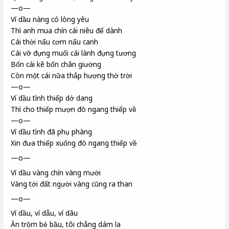
—o—
Ví dầu nàng có lòng yêu
Thì anh mua chín cái niêu
để dành
Cái thời
nấu cơm nấu canh
Cái vỡ đựng muối cái lành đựng tương
Bốn cái kê bốn chân giường
Còn một cái nữa thắp hương thờ trời
—o—
Ví dầu tình thiếp dở dang
Thì cho thiếp mượn đò ngang thiếp về
—o—
Ví dầu tình đã phụ phàng
Xin đưa thiếp xuống đò ngang thiếp về
—o—
Ví dầu vàng chín vàng mười
Vàng tới đất người vàng cũng ra than
—o—
Ví dầu, ví dẫu, ví dâu
Ăn trộm bẻ bầu, tôi chẳng dám la