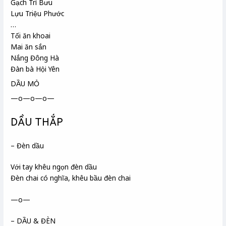
Gạch Trí Bưu
Lựu Triệu Phước
…
Tối ăn khoai
Mai ăn sắn
Nắng Đông Hà
Đàn bà Hội Yên
DẦU MỎ
—o—o—o—
DẦU THẮP
– Đèn dầu
Với tay khêu
ngọn đèn dầu
Đèn chai
có nghĩa, khêu bầu đèn chai
—o—
– DẦU & ĐÈN