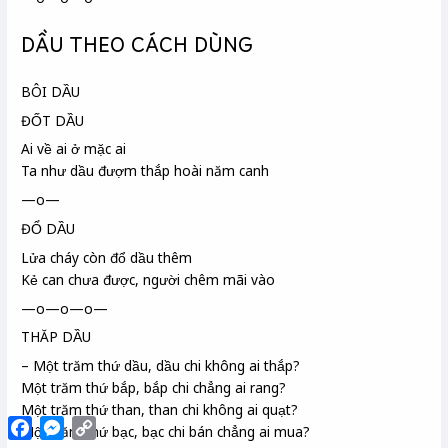
DẦU THEO CÁCH DÙNG
BÔI DẦU
ĐỐT DẦU
Ai về ai ở mặc ai
Ta như dầu đượm
thắp hoài năm canh
—o—
ĐỔ DẦU
Lửa cháy còn đổ dầu thêm
Kẻ can chưa được, người chêm mãi vào
—o—o—o—
THĂP DẦU
– Một trăm thứ dầu, dầu chi
không ai thắp?
Một trăm thứ bắp, bắp chi chẳng ai rang?
Một trăm thứ than, than chi không ai quạt?
Facebook
Messenger
Copy
Một trăm thứ bạc, bạc chi bán chẳng ai mua?
Link