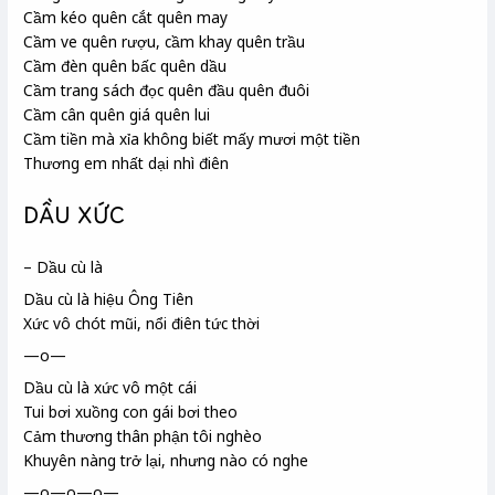
Cầm kéo quên cắt quên may
Cầm ve
quên rượu, cầm khay quên trầu
Cầm đèn quên bấc
quên dầu
Cầm trang sách đọc quên đầu quên đuôi
Cầm cân quên giá quên lui
Cầm tiền mà xỉa không biết mấy mươi một tiền
Thương em nhất dại nhì điên
DẦU XỨC
– Dầu cù là
Dầu cù là
hiệu Ông Tiên
Xức vô chót mũi, nổi điên tức thời
—o—
Dầu cù là xức vô một cái
Tui bơi xuồng con gái bơi theo
Cảm thương thân phận tôi nghèo
Khuyên nàng trở lại, nhưng nào có nghe
—o—o—o—