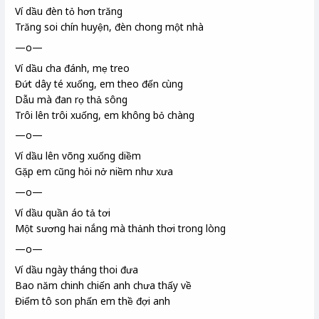
Ví dầu đèn tỏ hơn trăng
Trăng soi chín huyện, đèn chong một nhà
—o—
Ví dầu cha đánh, mẹ treo
Đứt dây té xuống, em theo đến cùng
Dẫu mà đan rọ
thả sông
Trôi lên trôi xuống, em không bỏ chàng
—o—
Ví dầu lên võng xuống diềm
Gặp em cũng hỏi nở niềm như xưa
—o—
Ví dầu quần áo tả tơi
Một sương hai nắng mà thảnh thơi trong lòng
—o—
Ví dầu ngày tháng thoi
đưa
Bao năm chinh chiến anh chưa thấy về
Điểm tô son phấn em thề đợi anh