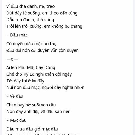
Ví dầu
cha đánh, mẹ treo
Đứt dây té xuống, em theo đến cùng
Dẫu mà đan rọ
thả sông
Trôi lên trôi xuống, em không bỏ chàng
– Dầu mặc
Có duyên dầu mặc áo tơi
,
Đầu đội nón cời
duyên vẫn còn duyên
—o—
Ai lên Phú Mỡ
, Cây Dừng
Ghé chợ Kỳ Lộ
nghỉ chân đôi ngày.
Tới đây thì ở lại đây
Núi non dầu mặc, người dày nghĩa nhơn
– Về dầu
Chim bay bờ suối ven cầu
Nón đây anh đội, về dầu
sao nên
– Mặc dầu
Dầu
mưa dầu gió mặc dầu