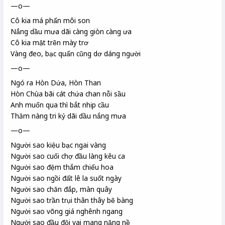
—o—
Cô kia má phấn môi son
Nắng dầu mưa dãi càng giòn càng ưa
Cô kia mặt trẽn mày trơ
Vàng đeo, bạc quấn cũng dơ dáng người
—o—
Ngó ra Hòn Dứa
, Hòn Than
Hòn Chùa
bãi cát chứa chan nỗi sầu
Anh muốn qua thì bắt nhịp cầu
Thăm nàng tri kỷ
dãi dầu nắng mưa
—o—
Người sao kiệu bạc ngai vàng
Người sao cuối chợ đầu làng kêu ca
Người sao đệm thắm chiếu hoa
Người sao ngồi đất lê la suốt ngày
Người sao chăn đắp, màn quây
Người sao trần trụi thân thây bẽ bàng
Người sao võng giá nghênh ngang
Người sao đầu đội vai mang nặng nề