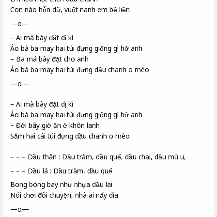
Con nào hỗn dữ, vuốt nanh em bẻ liền
—o—
– Ai mà bày đặt dị kì
Áo bà ba
may hai túi đựng giống gì hở anh
– Ba má bày đặt cho anh
Áo bà ba may hai túi đựng dầu chanh o mèo
—o—
– Ai mà bày đặt dị kì
Áo bà ba may hai túi đựng giống gì hở anh
– Đời bây giờ ăn ở khôn lanh
Sắm hai cái túi đựng dầu chanh o mèo
– – – Dầu thân : Dầu tràm, dầu quế, dầu chai, dầu mù u,
– – – Dầu lá : Dầu tràm, dầu quế
Bong bóng bay như nhựa dầu lai
Nói chơi đôi chuyện, nhà ai nấy dìa
—o—