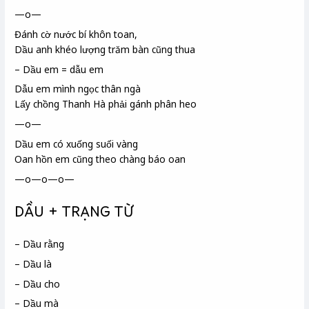
—o—
Đánh cờ nước bí khôn
toan
,
Dầu anh khéo lượng trăm bàn cũng thua
– Dầu em = dẫu em
Dẫu em mình ngọc thân ngà
Lấy chồng Thanh Hà
phải gánh phân heo
—o—
Dầu em có xuống suối vàng
Oan hồn em cũng theo chàng báo oan
—o—o—o—
DẦU + TRẠNG TỪ
– Dầu rằng
– Dầu là
– Dầu cho
– Dầu mà