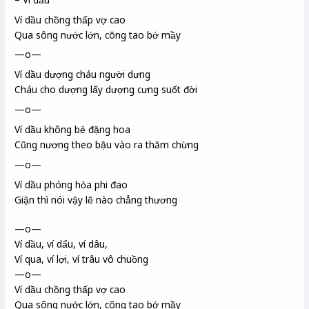
Ví dầu chồng thấp vợ cao
Qua sông nước lớn, cõng tao bớ mầy
—o—
Ví dầu
dượng cháu người dưng
Cháu cho dượng lấy dượng cưng suốt đời
—o—
Ví dầu không bẻ đặng
hoa
Cũng nương theo bậu vào ra thăm chừng
—o—
Ví dầu phóng hỏa phi đao
Giận thì nói vậy lẽ nào chẳng thương
—o—
Ví dầu, ví dẩu, ví dâu,
Ví qua, ví lợi
, ví
trâu vô chuồng
—o—
Ví dầu chồng thấp vợ cao
Qua sông nước lớn, cõng tao bớ mầy