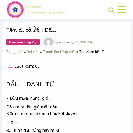
CHUYÊN
Skip
Post
MỤC:
Search
to
navigation
content
Tên đi cả bộ : Dầu
Thanh âm tiếng Việt
|
By
omihuong
|
13/12/2024
Trang chủ
Bài viết
Thanh âm tiếng Việt
Tên đi cả bộ : Dầu
Lượt xem: 66
DẦU + DANH TỪ
– Dầu mưa, nắng, gió …
Dầu
mưa dầu gió mặc dầu
Kiếm nơi có nghĩa anh hầu kết duyên
—o—
Đại Bình
dầu nắng hay mưa