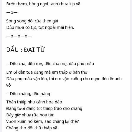
Bưởi thơm, bòng ngọt, anh chưa kịp về
—o—
Song song đôi cửa then gài
Dẫu mưa có tạt, tạt ngoài mái hiên.
—o—o—o—
DẦU : ĐẠI TỪ
– Dầu cha, dầu mẹ, dầu cha mẹ, dầu phụ mẫu
Em ơi đèn tọa đăng
mà em thắp ở bàn thờ
Dầu phụ mẫu
vặn lên, thì em vặn xuống cho ngọn đèn lờ anh
vô
– Dầu chàng, dầu nàng
Thân thiếp như cánh hoa đào
Đang tươi đang tốt thiếp trao cho chàng
Bây giờ nhuỵ rữa hoa tàn
Vườn xuân nó kém, sao chàng lại chê?
Chàng cho đôi chữ thiếp về