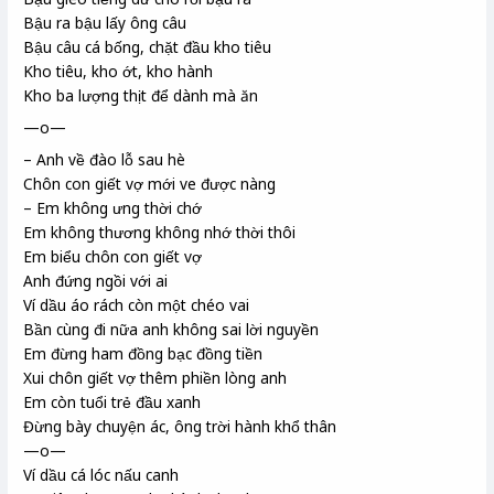
Bậu ra bậu lấy ông câu
Bậu câu cá bống
, chặt đầu kho tiêu
Kho tiêu, kho ớt, kho hành
Kho ba lượng thịt để dành mà ăn
—o—
– Anh về đào lỗ sau hè
Chôn con giết vợ mới ve
được nàng
– Em không ưng thời
chớ
Em không thương không nhớ thời thôi
Em biểu
chôn con giết vợ
Anh đứng ngồi với ai
Ví dầu áo rách còn một chéo vai
Bần cùng đi nữa anh không sai lời nguyền
Em đừng ham đồng bạc đồng tiền
Xui chôn giết vợ thêm phiền lòng anh
Em còn tuổi trẻ đầu xanh
Đừng bày chuyện ác, ông trời hành khổ thân
—o—
Ví dầu cá lóc
nấu canh