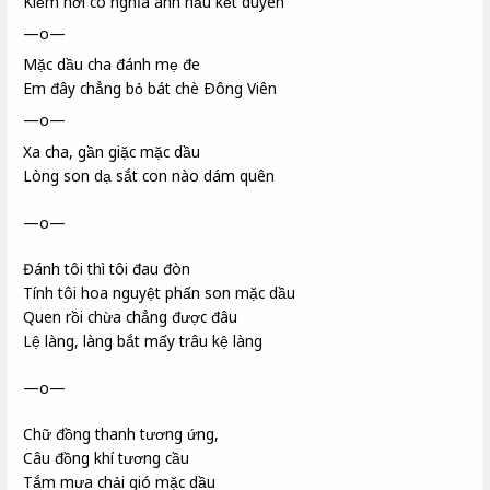
Kiếm nơi có nghĩa anh hầu kết duyên
—o—
Mặc dầu cha đánh mẹ đe
Em đây chẳng bỏ bát chè Ðông Viên
—o—
Xa cha, gần giặc mặc dầu
Lòng son dạ sắt con nào dám quên
—o—
Đánh tôi thì tôi đau đòn
Tính tôi hoa nguyệt
phấn son mặc dầu
Quen rồi chừa chẳng được đâu
Lệ làng, làng bắt mấy trâu kệ làng
—o—
Chữ đồng thanh tương ứng,
Câu đồng khí tương cầu
Tắm mưa chải gió mặc dầu