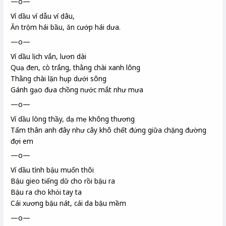
—o—
Ví dầu ví dẫu ví dâu,
Ăn trộm hái bầu, ăn cướp hái dưa.
—o—
Ví dầu lịch
vắn
, lươn
dài
Quạ đen, cò trắng, thằng chài
xanh lông
Thằng chài lặn hụp dưới sông
Gánh gạo đưa chồng nước mắt như mưa
—o—
Ví dầu
lòng thầy
, dạ mẹ không thương
Tấm thân anh đây như cây khô chết đứng giữa chặng đường
đợi em
—o—
Ví dầu tình bậu
muốn thôi
Bậu gieo tiếng dữ cho rồi bậu ra
Bậu ra cho khỏi tay ta
Cái xương bậu nát, cái da bậu mềm
—o—