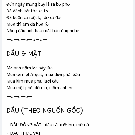
Đến ngày mồng bảy là ra bơ phờ
Đã đành kết tóc xe tơ
Đã buồn cả ruột lại dơ cả đời
Mưa thì em đã họa rồi
Nắng đâu anh họa một bài cùng nghe
—o—o—o—o—o—
DẦU & MẬT
Mẹ anh năm lọc bảy lừa
Mua cam phải quít, mua dưa phải bầu
Mua kim mua phải lưỡi câu
Mua mật phải dầu, cực lắm anh ơi
—o—o—o—
DẦU (THEO NGUỒN GỐC)
– DẦU ĐỘNG VẬT : dầu cá, mỡ lợn, mỡ gà …
– DẦU THỰC VẬT