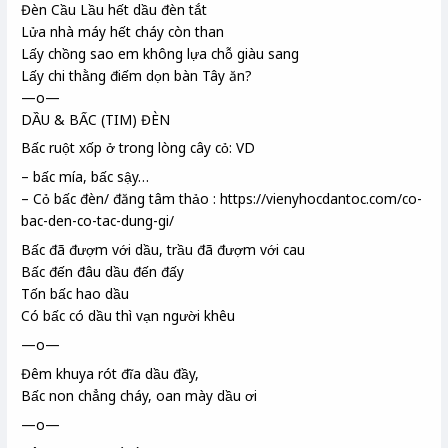
Đèn Cầu Lầu
hết dầu đèn tắt
Lửa nhà máy hết cháy còn than
Lấy chồng sao em không lựa chỗ giàu sang
Lấy chi thằng điếm dọn bàn Tây ăn?
—o—
DẦU & BẤC (TIM) ĐÈN
Bấc ruột xốp ở trong lòng cây cỏ: VD
– bấc mía, bấc sậy…
– Cỏ bấc đèn/ đăng tâm thảo : https://vienyhocdantoc.com/co-
bac-den-co-tac-dung-gi/
Bấc đã đượm với dầu, trầu đã đượm với cau
Bấc đến đâu dầu đến đấy
Tốn bấc hao dầu
Có bấc có dầu thì vạn người khêu
—o—
Đêm khuya rót đĩa dầu đầy,
Bấc non chẳng cháy, oan mày dầu ơi
—o—