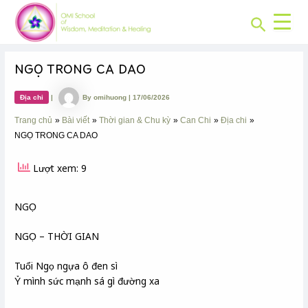
CHUYÊN
Skip
Post
MỤC:
Search
to
navigation
content
NGỌ TRONG CA DAO
Địa chi
|
By
omihuong
|
17/06/2026
Trang chủ
Bài viết
Thời gian & Chu kỳ
Can Chi
Địa chi
NGỌ TRONG CA DAO
Lượt xem: 9
NGỌ
NGỌ – THỜI GIAN
Tuổi Ngọ ngựa ô đen sì
Ỷ mình sức mạnh sá gì đường xa