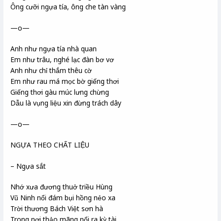
Ông cưỡi ngựa tía, ông che tàn vàng
—o—
Anh như ngựa tía nhà quan
Em như trâu, nghé lạc đàn bơ vơ
Anh như chỉ thắm thêu cờ
Em như rau má mọc bờ giếng thơi
Giếng thơi gàu múc lưng chừng
Dẫu là vụng liệu xin đừng trách dây
—o—
NGỰA THEO CHẤT LIỆU
– Ngựa sắt
Nhớ xưa đương thuở triều Hùng
Vũ Ninh nổi đám bụi hồng nẻo xa
Trời thương Bách Việt sơn hà
Trong nơi thảo mãng nổi ra kỳ tài