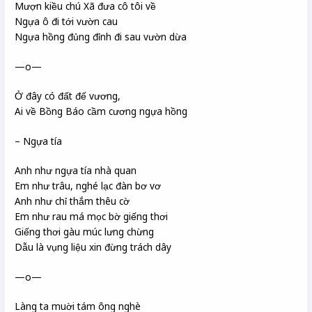
Mượn kiều chú Xã đưa cô tôi về
Ngựa ô đi tới vườn cau
Ngựa hồng đủng đỉnh đi sau vườn dừa
—o—
Ở đây có đất đế vương,
Ai về Bồng Báo cầm cương ngựa hồng
– Ngựa tía
Anh như ngựa tía nhà quan
Em như trâu, nghé lạc đàn bơ vơ
Anh như chỉ thắm thêu cờ
Em như rau má mọc bờ giếng thơi
Giếng thơi gàu múc lưng chừng
Dẫu là vụng liệu xin đừng trách dây
—o—
Làng ta muời tám ông nghè