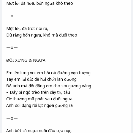
Một lời đã hứa, bốn ngựa khó theo
—o—
Một lời, đã trót nói ra,
Dù rằng bốn ngựa, khó mà đuổi theo
—o—
ĐỐI XỨNG & NGỰA
Em lên lưng voi em hỏi cái đường vạn tượng
Tay em lại dắt dê hỏi chốn lan dương
Đố anh mà đối đặng em cho soi gương vàng.
– Dây bí ngô trèo trên cây trụ tàu
Cờ thượng mã phất sau đuôi ngựa
Anh đối đặng rồi lật ngửa gương ra.
—o—
Anh bứt cỏ ngựa ngồi đầu cựa ngọ