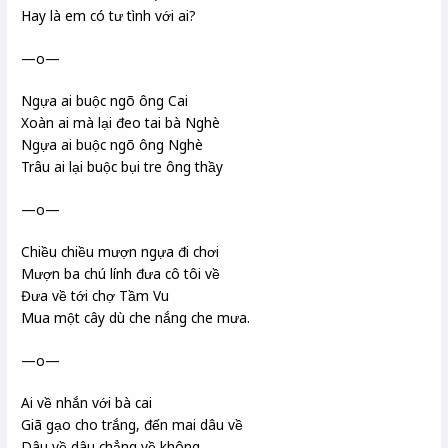
Hay là em có tư tình với ai?
—o—
Ngựa ai buộc ngõ ông Cai
Xoàn ai mà lại đeo tai bà Nghè
Ngựa ai buộc ngõ ông Nghè
Trâu ai lại buộc bụi tre ông thầy
—o—
Chiều chiều mượn ngựa đi chơi
Mượn ba chú lính đưa cô tôi về
Đưa về tới chợ Tầm Vu
Mua một cây dù che nắng che mưa.
—o—
Ai về nhắn với bà cai
Giã gạo cho trắng, đến mai dâu về
Dâu về dâu chẳng về không