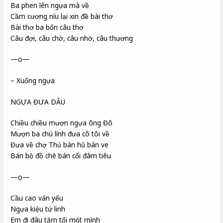
Ba phen lên ngựa mà về
Cầm cương níu lại xin đề bài thơ
Bài thơ ba bốn câu thơ
Câu đợi, câu chờ, câu nhớ, câu thương
—o—
– Xuống ngựa
NGỰA ĐƯA DÂU
Chiều chiều mượn ngựa ông Đô
Mượn ba chú lính đưa cô tôi về
Đưa về chợ Thủ bán hũ bán ve
Bán bộ đồ chè bán cối đâm tiêu
—o—
Cầu cao ván yếu
Ngựa kiệu tứ linh
Em đi đâu tăm tối một mình