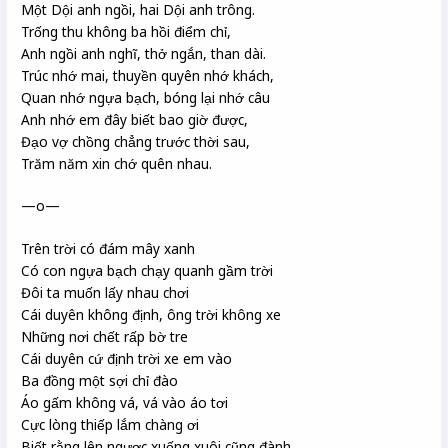
Một Dội anh ngồi, hai Dội anh trông.
Trống thu không ba hồi điểm chỉ,
Anh ngồi anh nghĩ, thở ngắn, than dài.
Trúc nhớ mai, thuyền quyên nhớ khách,
Quan nhớ ngựa bạch, bóng lại nhớ câu
Anh nhớ em đây biết bao giờ được,
Đạo vợ chồng chẳng trước thời sau,
Trăm năm xin chớ quên nhau.
—o—
Trên trời có đám mây xanh
Có con ngựa bạch chạy quanh gầm trời
Đôi ta muốn lấy nhau chơi
Cái duyên không định, ông trời không xe
Những nơi chết rấp bờ tre
Cái duyên cứ định trời xe em vào
Ba đồng một sợi chỉ đào
Áo gấm không vá, vá vào áo tơi
Cực lòng thiếp lắm chàng ơi
Biết rằng lên ngược xuống xuôi cũng đành