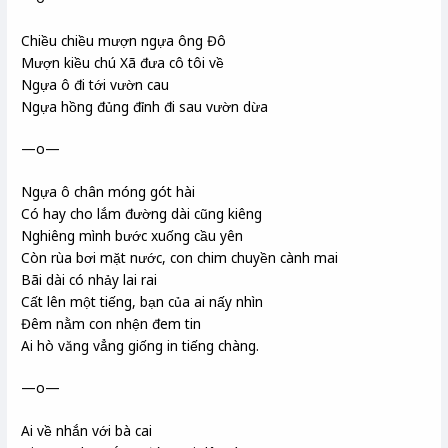
Chiều chiều mượn ngựa ông Đô
Mượn kiều chú Xã đưa cô tôi về
Ngựa ô đi tới vườn cau
Ngựa hồng đủng đỉnh đi sau vườn dừa
—o—
Ngựa ô chân móng gót hài
Có hay cho lắm đường dài cũng kiêng
Nghiêng mình bước xuống cầu yên
Còn rùa bơi mặt nước, con chim chuyền cành mai
Bãi dài có nhảy lai rai
Cất lên một tiếng, bạn của ai nấy nhìn
Đêm nằm con nhện đem tin
Ai hò văng vẳng giống in tiếng chàng.
—o—
Ai về nhắn với bà cai