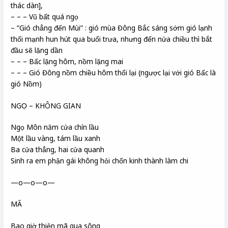
thác dàn],
– – – Vũ bất quá ngọ
– “Gió chẳng đến Mùi” : gió mùa Đông Bắc sáng sớm gió lạnh
thổi mạnh hun hút qua buổi trưa, nhưng đến nửa chiều thì bắt
đầu sẽ lặng dần
– – – Bấc lặng hôm, nồm lặng mai
– – – Gió Đông nồm chiều hôm thổi lại (ngược lại với gió Bấc là
gió Nồm)
NGỌ – KHÔNG GIAN
Ngọ Môn năm cửa chín lầu
Một lầu vàng, tám lầu xanh
Ba cửa thẳng, hai cửa quanh
Sinh ra em phận gái không hỏi chốn kinh thành làm chi
—o—o—o—
MÃ
Bao giờ thiện mã qua sông