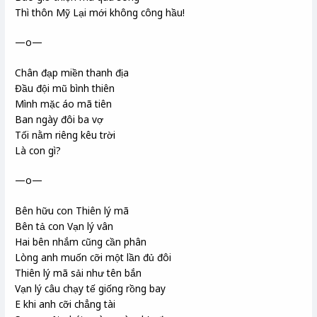
Thì thôn Mỹ Lại mới không công hầu!
—o—
Chân đạp miền thanh địa
Đầu đội mũ bình thiên
Mình mặc áo mã tiên
Ban ngày đôi ba vợ
Tối nằm riêng kêu trời
Là con gì?
—o—
Bên hữu con Thiên lý mã
Bên tả con Vạn lý vân
Hai bên nhắm cũng cần phân
Lòng anh muốn cỡi một lần đủ đôi
Thiên lý mã sải như tên bắn
Vạn lý câu chạy tế giống rồng bay
E khi anh cỡi chẳng tài