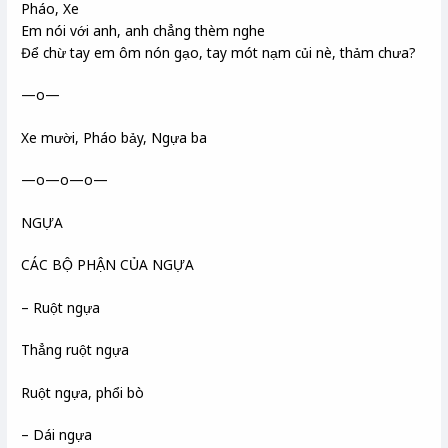
Pháo, Xe
Em nói với anh, anh chẳng thèm nghe
Để chừ tay em ôm nón gạo, tay mót nạm củi nè, thảm chưa?
—o—
Xe mười, Pháo bảy, Ngựa ba
—o—o—o—
NGỰA
CÁC BỘ PHẬN CỦA NGỰA
– Ruột ngựa
Thẳng ruột ngựa
Ruột ngựa, phổi bò
– Dái ngựa