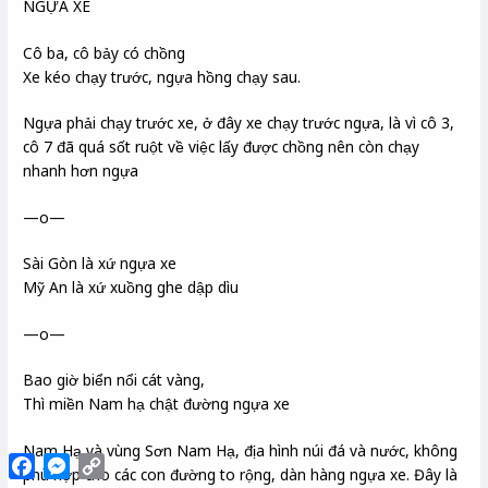
NGỰA XE
Cô ba, cô bảy có chồng
Xe kéo chạy trước, ngựa hồng chạy sau.
Ngựa phải chạy trước xe, ở đây xe chạy trước ngựa, là vì cô 3,
cô 7 đã quá sốt ruột về việc lấy được chồng nên còn chạy
nhanh hơn ngựa
—o—
Sài Gòn là xứ ngựa xe
Mỹ An là xứ xuồng ghe dập dìu
—o—
Bao giờ biển nổi cát vàng,
Thì miền Nam hạ chật đường ngựa xe
Nam Hạ và vùng Sơn Nam Hạ, địa hình núi đá và nước, không
Facebook
Messenger
Copy
phù hợp cho các con đường to rộng, dàn hàng ngựa xe. Đây là
Link