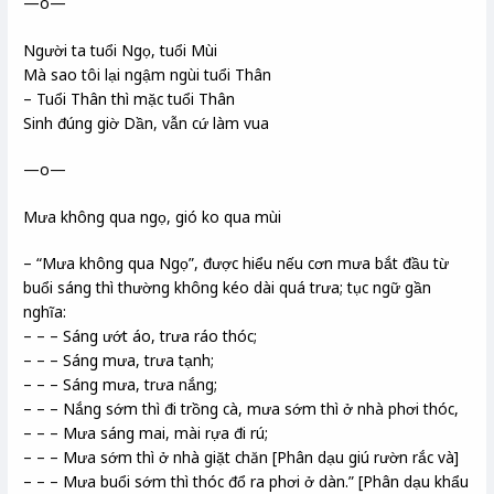
—o—
Người ta tuổi Ngọ, tuổi Mùi
Mà sao tôi lại ngậm ngùi tuổi Thân
– Tuổi Thân thì mặc tuổi Thân
Sinh đúng giờ Dần, vẫn cứ làm vua
—o—
Mưa không qua ngọ, gió ko qua mùi
– “Mưa không qua Ngọ”, được hiểu nếu cơn mưa bắt đầu từ
buổi sáng thì thường không kéo dài quá trưa; tục ngữ gần
nghĩa:
– – – Sáng ướt áo, trưa ráo thóc;
– – – Sáng mưa, trưa tạnh;
– – – Sáng mưa, trưa nắng;
– – – Nắng sớm thì đi trồng cà, mưa sớm thì ở nhà phơi thóc,
– – – Mưa sáng mai, mài rựa đi rú;
– – – Mưa sớm thì ở nhà giặt chăn [Phân dạu giú rườn rắc và]
– – – Mưa buổi sớm thì thóc đổ ra phơi ở dàn.” [Phân dạu khẩu