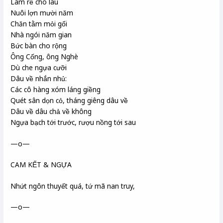
Làm rể cho lâu
Nuôi lợn mười năm
Chăn tằm mỏi gối
Nhà ngói năm gian
Bức bàn cho rộng
Ông Cống, ông Nghè
Dù che ngựa cưỡi
Dâu về nhắn nhủ:
Các cô hàng xóm láng giềng
Quét sân dọn cỏ, tháng giêng dâu về
Dâu về dâu chả về không
Ngựa bạch tới trước, rượu nồng tới sau
—o—
CAM KẾT & NGỰA
Nhứt ngôn thuyết quá, tứ mã nan truy,
—o—