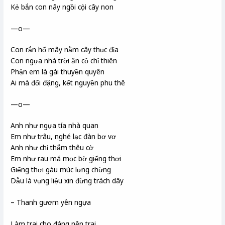
Kẻ bắn con nây ngồi cội cây non
—o—
Con rắn hổ mây nằm cây thục địa
Con ngựa nhà trời ăn cỏ chỉ thiên
Phận em là gái thuyền quyên
Ai mà đối đặng, kết nguyền phu thê
—o—
Anh như ngựa tía nhà quan
Em như trâu, nghé lạc đàn bơ vơ
Anh như chỉ thắm thêu cờ
Em như rau má mọc bờ giếng thơi
Giếng thơi gàu múc lưng chừng
Dẫu là vụng liệu xin đừng trách dây
– Thanh gươm yên ngựa
Làm trai cho đáng nên trai,