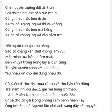
Chim quyên xuống đất ăn trùn
Bởi chưng bới đất nên cùn mỏ đi
Cùng nhau một bọn đi thi
Kẻ thì đỗ Trạng, người thì về không
Cùng nhau một bọn má hồng
Kẻ đã có chồng, người vẫn nằm trơ
Hỡi người con gái má hồng,
Sao cô chẳng kén chút chồng làm vui.
Một mình tựa bóng hôm mai,
Đèn khuya trong bóng lấy ai bạn cùng.
Thuyền quyên sánh với anh hùng,
Yêu nhau xin chớ đãi đùng nhau chi.
Cô Xuân đi chợ Hạ, mua cá thu về chợ hãy còn đông
Trai nam nhi đối được, gái má hồng xin theo.
– Anh ở bên Nam sang bán hàng thuốc Bắc
Chữa cho cô gái Đông phòng cảm bệnh miền Tây
Ông tơ hồng bà Nguyệt lão nhủ anh sang đây kết nguyền