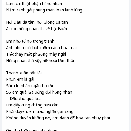
Làm chi thiệt phận hồng nhan
Năm canh gối phụng màn loan lạnh lùng
Hội Dâu đã tàn, hội Gióng đã tan
Ai còn hồng nhan thì về hội Bưởi
Em như tố nữ trong tranh
Anh như ngòi bút chấm cành hoa mai
Tiếc thay mắt phượng mày ngài
Hồng nhan thế vậy nỡ hoài tấm thân
Thanh xuân bất tái
Phận em là gái
Sớm lo nhân ngãi cho rồi
Sợ em quá lứa uổng đời hồng nhan
– Dầu cho quá lứa
Em đây cũng chẳng hứa càn
Phải duyên, em trao nghĩa gửi vàng
Không duyên không nợ, em đành để hoa tàn nhụy phai
Gió thu thổi ngọn phù dung