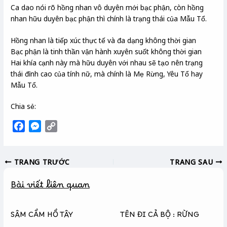
Ca dao nói rõ hồng nhan vô duyên mới bạc phận, còn hồng
nhan hữu duyên bạc phận thì chính là trạng thái của Mẫu Tổ.
Hồng nhan là tiếp xúc thực tế và đa dạng không thời gian
Bạc phận là tinh thần vận hành xuyên suốt không thời gian
Hai khía cạnh này mà hữu duyên với nhau sẽ tạo nên trạng
thái đỉnh cao của tính nữ, mà chính là Mẹ Rừng, Yêu Tổ hay
Mẫu Tổ.
Chia sẻ:
F
M
C
a
e
o
c
s
p
TRANG TRƯỚC
TRANG SAU
e
s
y
b
e
L
Bài viết liên quan
o
n
i
o
g
n
k
e
k
SÂM CẦM HỒ TÂY
TÊN ĐI CẢ BỘ : RỪNG
r