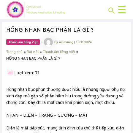
CHUYÊN
Skip
Post
MỤC:
Search
to
navigation
content
HỒNG NHAN BẠC PHẬN LÀ GÌ ?
Thanh âm tiếng Việt
|
By
omihuong
|
13/11/2024
Trang chủ
Bài viết
Thanh âm tiếng Việt
HỒNG NHAN BẠC PHẬN LÀ GÌ ?
Lượt xem: 71
Hồng nhan bạc phận thường được hiểu là những người phụ nữ
xinh đẹp mà gặp số phận hẩm hiu trong đường yêu đương và
chồng con. Đây chỉ là một cách khá phiến diện, một chiều.
NHAN – DIỆN – TRANG – GƯƠNG – MẶT
Diện là mặt tiếp xúc, mang tính định của chủ thể tiếp xúc, diện