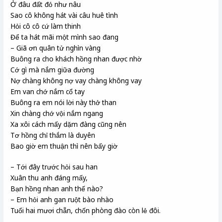
Ở đâu đất đỏ như nâu
Sao cô không hát vài câu huê tình
Hỏi cô cô cứ làm thinh
Để ta hát mãi một mình sao đang
– Giã ơn quân tử nghìn vàng
Buông ra cho khách hồng nhan được nhờ
Cớ gì mà nắm giữa đường
Nợ chàng không nợ vay chàng không vay
Em van chớ nắm cổ tay
Buông ra em nói lời này thở than
Xin chàng chớ vội nắm ngang
Xa xôi cách mấy dặm đàng cũng nên
Tơ hồng chỉ thắm là duyên
Bao giờ em thuận thì nên bấy giờ
– Tới đây trước hỏi sau han
Xuân thu anh đáng mấy,
Bạn hồng nhan anh thế nào?
– Em hỏi anh gan ruột bào nhào
Tuổi hai mươi chẵn, chốn phòng đào còn lẻ đôi.