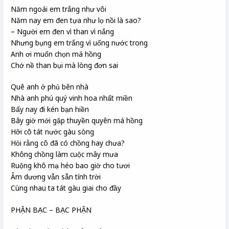
Năm ngoái em trắng như vôi
Năm nay em đen tựa như lọ nồi là sao?
– Người em đen vì than vì nắng
Nhưng bụng em trắng vì uống nước trong
Anh ơi muốn chọn má hồng
Chớ nề than bụi mà lòng đơn sai
Quê anh ở phủ bên nhà
Nhà anh phú quý vinh hoa nhất miền
Bấy nay đi kén bạn hiền
Bây giờ mới gặp thuyền quyên má hồng
Hỡi cô tát nước gàu sòng
Hỏi rằng cô đã có chồng hay chưa?
Không chồng làm cuộc mây mưa
Ruộng khô mạ héo bao giờ cho tươi
Âm dương vẫn sẵn tính trời
Cùng nhau ta tát gàu giai cho đầy
PHẬN BẠC – BẠC PHẬN