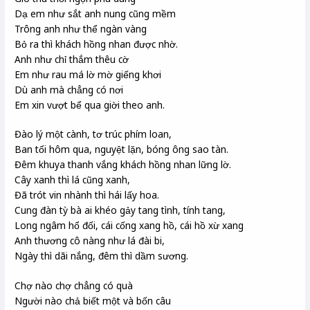
Dạ em như sắt anh nung cũng mềm
Trông anh như thể ngàn vàng
Bỏ ra thì khách hồng nhan được nhờ.
Anh như chỉ thắm thêu cờ
Em như rau má lờ mờ giếng khơi
Dù anh mà chẳng có nơi
Em xin vượt bể qua giời theo anh.
Đào lý một cành, tơ trúc phím loan,
Ban tối hôm qua, nguyệt lặn, bóng ông sao tàn.
Đêm khuya thanh vắng khách hồng nhan lững lờ.
Cây xanh thì lá cũng xanh,
Đã trót vin nhành thì hái lấy hoa.
Cung đàn tỳ bà ai khéo gảy tang tình, tính tang,
Long ngâm hổ đối, cái cống xang hồ, cái hồ xừ xang
Anh thương cô nàng như lá đài bi,
Ngày thì dãi nắng, đêm thì dầm sương.
Chợ nào chợ chẳng có quà
Người nào chả biết một và bốn câu