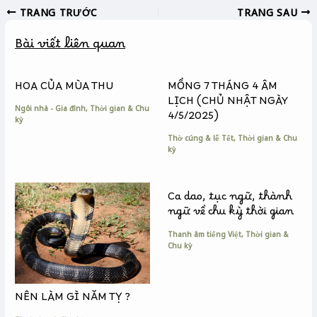
TRANG TRƯỚC
TRANG SAU
e
s
y
b
e
L
Bài viết liên quan
o
n
i
o
g
n
k
e
k
HOA CỦA MÙA THU
MỒNG 7 THÁNG 4 ÂM
r
LỊCH (CHỦ NHẬT NGÀY
Ngôi nhà - Gia đình
,
Thời gian & Chu
4/5/2025)
kỳ
Thờ cúng & lễ Tết
,
Thời gian & Chu
kỳ
Ca dao, tục ngữ, thành
ngữ về chu kỳ thời gian
Thanh âm tiếng Việt
,
Thời gian &
Chu kỳ
NÊN LÀM GÌ NĂM TỴ ?