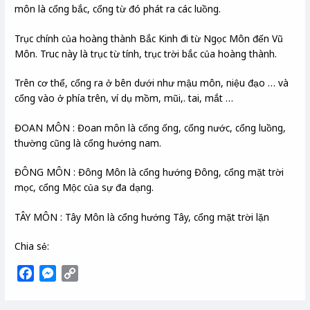
môn là cổng bắc, cổng từ đó phát ra các luồng.
Trục chính của hoàng thành Bắc Kinh đi từ Ngọc Môn đến Vũ
Môn. Truc này là trục từ tính, trục trời bắc của hoàng thành.
Trên cơ thể, cổng ra ở bên dưới như mậu môn, niệu đạo … và
cổng vào ở phía trên, ví dụ mồm, mũi,. tai, mắt …
ĐOAN MÔN : Đoan môn là cống ống, cổng nước, cổng luồng,
thường cũng là cổng hướng nam.
ĐÔNG MÔN : Đông Môn là cổng hướng Đông, cổng mặt trời
mọc, cổng Mộc của sự đa dạng.
TÂY MÔN : Tây Môn là cổng hướng Tây, cổng mặt trời lặn
Chia sẻ:
F
M
C
a
e
o
c
s
p