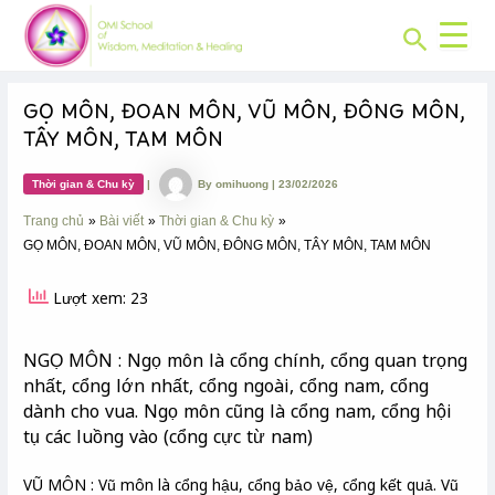
CHUYÊN
Skip
Post
MỤC:
Search
to
navigation
content
GỌ MÔN, ĐOAN MÔN, VŨ MÔN, ĐÔNG MÔN,
TÂY MÔN, TAM MÔN
Thời gian & Chu kỳ
|
By
omihuong
|
23/02/2026
Trang chủ
Bài viết
Thời gian & Chu kỳ
GỌ MÔN, ĐOAN MÔN, VŨ MÔN, ĐÔNG MÔN, TÂY MÔN, TAM MÔN
Lượt xem: 23
NGỌ MÔN : Ngọ môn là cổng chính, cổng quan trọng
nhất, cổng lớn nhất, cổng ngoài, cổng nam, cổng
dành cho vua. Ngọ môn cũng là cổng nam, cổng hội
tụ các luồng vào (cổng cực từ nam)
VŨ MÔN : Vũ môn là cổng hậu, cổng bảo vệ, cổng kết quả. Vũ