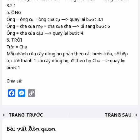
3.2.1
5. ÔNG
Ông = ông cụ = ông của cụ —> quay lai bước 3.1
Ông = cha của mẹ = cha của cha —> đi sang bước 6
Ông = cha của cậu —> quay lại bước 4
6. TRỜI
Trời = Cha
Mỗi nhánh của cây dòng ho phân theo các bước trên, sẽ tiếp
tục trở thành 1 cái cây dòng họ, đi theo họ Cha —> quay lại
bước 1
Chia sẻ:
F
M
C
a
e
o
c
s
p
TRANG TRƯỚC
TRANG SAU
e
s
y
b
e
L
Bài viết liên quan
o
n
i
o
g
n