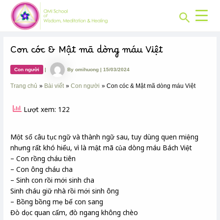
CHUYÊN
Skip
Post
MỤC:
Search
to
navigation
content
Con cóc & Mật mã dòng máu Việt
Con người
|
By
omihuong
|
15/03/2024
Trang chủ
Bài viết
Con người
Con cóc & Mật mã dòng máu Việt
Lượt xem: 122
Một số câu tục ngữ và thành ngữ sau, tuy dùng quen miệng
nhưng rất khó hiểu, vì là mật mã của dòng máu Bách Việt
– Con rồng cháu tiên
– Con ông cháu cha
– Sinh con rồi mới sinh cha
Sinh cháu giữ nhà rồi mới sinh ông
– Bồng bồng mẹ bế con sang
Đò dọc quan cấm, đò ngang không chèo