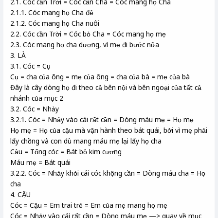
2.1. Cóc cần Trời = Cóc cần Cha = Cóc mang họ Cha
2.1.1. Cóc mang họ Cha đẻ
2.1.2. Cóc mang họ Cha nuôi
2.2. Cóc cần Trời = Cóc bỏ Cha = Cóc mang họ mẹ
2.3. Cóc mang họ cha dượng, vì mẹ đi bước nữa
3. LÀ
3.1. Cóc = Cụ
Cụ = cha của ông = mẹ của ông = cha của bà = mẹ của bà
Đây là cây dòng họ đi theo cả bên nội và bên ngoại của tất cả
nhánh của mục 2
3.2. Cóc = Nhảy
3.2.1. Cóc = Nhảy vào cái rất cần = Dòng máu mẹ = Họ mẹ
Họ mẹ = Họ của cậu mà vận hành theo bát quái, bởi vì mẹ phải
lấy chồng và con dù mang máu mẹ lại lấy họ cha
Cậu = Tổng cóc = Bát bộ kim cương
Máu mẹ = Bát quái
3.2.2. Cóc = Nhảy khỏi cái cóc khộng cần = Dòng máu cha = Họ
cha
4. CẬU
Cóc = Cậu = Em trai trẻ = Em của mẹ mang họ mẹ
Cóc = Nhảy vào cái rất cần = Dòng máu mẹ —> quay về mục