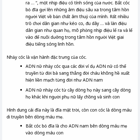
ra … “, một nhịp điệu có tính sóng của nước. Bắt cóc
bỏ đĩa gợi lên những âm điệu sâu xa trong tâm hồn
người Việt về bản chất âm thuỷ của mình. Rất nhiều
trò chơi dân gian như kéo co, đu dây … và làn điệu
dân gian như quan họ, mô phỏng nhịp điệu lể ra và lể
vào để nuôi dưỡng trong tâm hồn người Việt giai
điệu tiếng sóng linh hồn.
Nhảy cóc là vận hành đặc trưng của cóc.
ADN nữ nhảy cóc qua các đời ví dụ ADN nữ có thể
truyền từ đời bà sang thẳng đời cháu không hề xuất
hiện liền mạch từng đời như ADN nam
ADN nữ nhảy cóc từ cây dòng họ này sang cây dòng
họ khác khi người phụ nữ lấy chồng và sinh con
Hình dung cái đĩa này là đĩa mặt trời, còn con cóc là dòng máu
di truyền bên dòng máu mẹ.
Bắt cóc bỏ đĩa là cho ADN nam bên dòng máu mẹ
vào dòng máu con