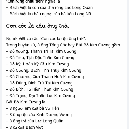
“
Con rồng cháu tiên
” nghĩa là
– Bách Việt là con của cha rồng Lạc Long Quân
– Bách Việt là cháu ngoại của bà tiên Long Nữ
Con cóc là câu ông trời
Người Việt có câu “Con cóc là cậu ông trời”.
Trong huyền sử, 8 ông Tổng Cóc hay Bát Bộ Kim Cương gồm
– Đỗ Xương, Thanh Trì Tai Kim Cương
– Đỗ Tiêu, Tịch Độc Thận Kim Cương
– Đỗ Kỷ, Hoàn Kỳ Cầu Kim Cương
– Đỗ Cương, Bạch Tịnh Thuỷ Kim Cương
– Đỗ Chương, Xích Thanh Hoả Kim Cương
– Đỗ Dũng, Định Trừ Tai Kim Cương
– Đỗ Bích, Tử Hiền Thần Kim Cương
– Đỗ Trọng, Đại Thần Lục Kim Cương
Bát Bộ Kim Cương là
– 8 người em của bà Vụ Tiên
– 8 ông cậu của Kinh Dương Vương
– 8 ông trẻ của Lạc Long Quân
– 8 cụ của Bách Việt