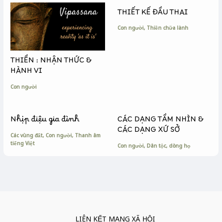
k
e
k
THIẾT KẾ ĐẦU THAI
r
Con người
,
Thiền chữa lành
THIỀN : NHẬN THỨC &
HÀNH VI
Con người
Nhịp điệu gia đình
CÁC DẠNG TẦM NHÌN &
CÁC DẠNG XỨ SỞ
Các vùng đất
,
Con người
,
Thanh âm
tiếng Việt
Con người
,
Dân tộc, dòng họ
LIÊN KẾT MẠNG XÃ HỘI