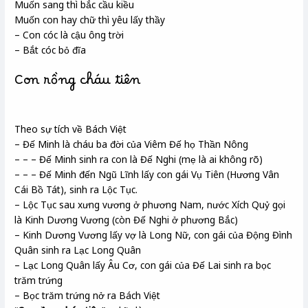
Muốn sang thì bắc cầu kiều
Muốn con hay chữ thì yêu lấy thầy
– Con cóc là cậu ông trời
– Bắt cóc bỏ đĩa
Con rồng cháu tiên
Theo sự tích về Bách Việt
– Đế Minh là cháu ba đời của Viêm Đế họ Thần Nông
– – – Đế Minh sinh ra con là Đế Nghi (mẹ là ai không rõ)
– – – Đế Minh đến Ngũ Lĩnh lấy con gái Vụ Tiên (Hương Vân
Cái Bồ Tát), sinh ra Lộc Tục.
– Lộc Tục sau xưng vương ở phương Nam, nước Xích Quỷ gọi
là Kinh Dương Vương (còn Đế Nghi ở phương Bắc)
– Kinh Dương Vương lấy vợ là Long Nữ, con gái của Động Đình
Quân sinh ra Lạc Long Quân
– Lạc Long Quân lấy Âu Cơ, con gái của Đế Lai sinh ra bọc
trăm trứng
– Bọc trăm trứng nở ra Bách Việt