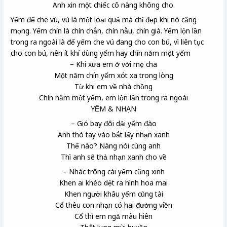
Anh xin một chiếc cô nàng không cho.
Yếm để che vú, vú là một loại quả mà chỉ đẹp khi nó căng
mọng. Yếm chín là chín chắn, chín nẫu, chín già. Yếm lộn lần
trong ra ngoài là để yếm che vú đang cho con bú, vì liên tục
cho con bú, nên ít khí dùng yếm hay chín năm một yếm
– Khi xưa em ở với mẹ cha
Một năm chín yếm xót xa trong lòng
Từ khi em về nhà chồng
Chín năm một yếm, em lộn lần trong ra ngoài
YẾM & NHẠN
– Gió bay đôi dải yếm đào
Anh thò tay vào bắt lấy nhạn xanh
Thế nào? Nàng nói cùng anh
Thì anh sẽ thả nhạn xanh cho về
– Nhác trông cái yếm cũng xinh
Khen ai khéo dệt ra hình hoa mai
Khen người khâu yếm cũng tài
Cổ thêu con nhạn
có hai đường viền
Cổ thì em ngả màu hiên