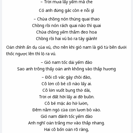
– Trời mưa lấy yếm mà che
Có anh đứng gác còn e nỗi gì
– Chửa chồng nón thúng quai thao
Chồng rồi nón rách quai nào thì quai
Chửa chồng yếm thắm đeo hoa
Chồng rồi hai vú bỏ ra tày giành!
Oản chính ẩn dụ của vú, cho nên khi gió nam là gió từ bên dưới
thốc ngược lên thì lộ ra vú.
– Gió nam tốc dải yếm đào
Sao anh trông thấy oản
anh không vào thắp hương
– Đôi cô vác gậy chòi
đào,
Cô lớn cô bé cô nào lấy ai.
Cô lớn vuốt bụng thở dài,
Trời ơi đất hỡi lấy ai đỡ buồn.
Cô bé mặc áo hở lườn,
Đêm nằm ngỏ cửa con lươn bò vào.
Gió nam đánh tốc yếm đào
Anh nghĩ oản
trắng mơ vào thắp nhang.
Hai cô bốn oản rõ ràng,