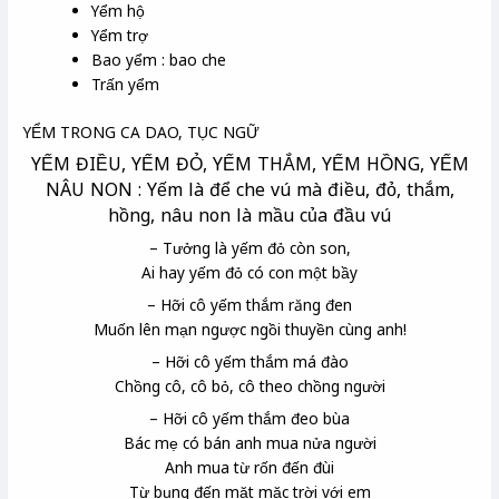
Yểm hộ
Yểm trợ
Bao yểm : bao che
Trấn yểm
YỂM TRONG CA DAO, TỤC NGỮ
YẾM ĐIỀU, YẾM ĐỎ, YẾM THẮM, YẾM HỒNG, YẾM
NÂU NON : Yếm là để che vú mà điều, đỏ, thắm,
hồng, nâu non là mầu của đầu vú
– Tưởng là yếm đỏ còn son
,
Ai hay yếm đỏ có con một bầy
– Hỡi cô yếm thắm răng đen
Muốn lên mạn
ngược ngồi thuyền cùng anh!
– Hỡi cô yếm thắm má đào
Chồng cô, cô bỏ, cô theo chồng người
– Hỡi cô yếm thắm đeo bùa
Bác mẹ
có bán anh mua nửa người
Anh mua từ rốn đến đùi
Từ bụng đến mặt mặc trời với em