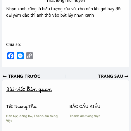
Thắt lưng mùi huyền
Nhạn xanh cũng là biểu tượng của vú, cho nên khi gió bay đôi
dải yếm đào thì anh thò vào bắt lấy nhạn xanh
Chia sẻ:
F
M
C
a
e
o
c
s
p
TRANG TRƯỚC
TRANG SAU
e
s
y
b
e
L
Bài viết liên quan
o
n
i
o
g
n
k
e
k
Tết Trung Thu
BẮC CẦU KIỀU
r
Dân tộc, dòng họ
,
Thanh âm tiếng
Thanh âm tiếng Việt
Việt