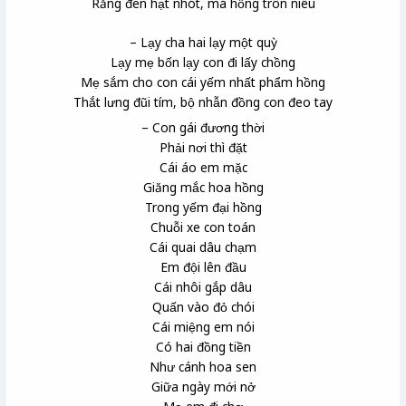
Răng đen
hạt nhót
, má hồng trôn
niêu
– Lạy cha hai lạy một quỳ
Lạy mẹ bốn lạy con đi lấy chồng
Mẹ sắm cho con cái yếm nhất phẩm hồng
Thắt lưng đũi
tím, bộ nhẫn đồng con đeo tay
– Con gái đương thời
Phải nơi thì đặt
Cái áo em mặc
Giăng mắc hoa hồng
Trong yếm đại hồng
Chuỗi xe con toán
Cái quai dâu chạm
Em đội lên đầu
Cái nhôi gắp dâu
Quấn vào đỏ chói
Cái miệng em nói
Có hai đồng tiền
Như cánh hoa sen
Giữa ngày mới nở