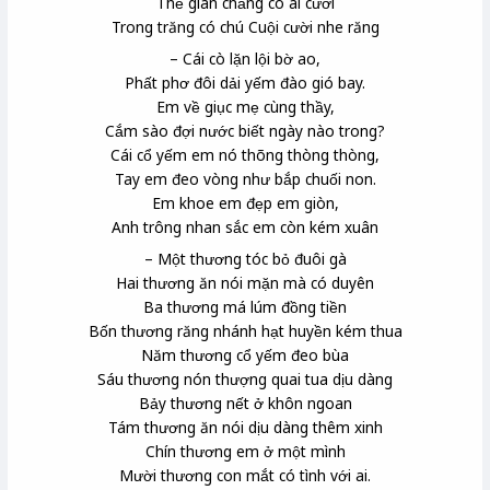
Thế gian chẳng có ai cười
Trong trăng có chú Cuội
cười nhe răng
– Cái cò lặn lội bờ ao,
Phất phơ đôi dải yếm đào gió bay.
Em về giục mẹ cùng thầy
,
Cắm sào đợi nước biết ngày nào trong?
Cái cổ yếm em nó thõng thòng thòng
,
Tay em đeo vòng như bắp chuối non.
Em khoe em đẹp em giòn,
Anh trông nhan sắc em còn kém xuân
– Một thương tóc bỏ đuôi gà
Hai thương ăn nói mặn mà có duyên
Ba thương má lúm đồng tiền
Bốn thương răng nhánh hạt huyền kém thua
Năm thương cổ yếm đeo bùa
Sáu thương nón thượng quai tua dịu dàng
Bảy thương nết ở khôn ngoan
Tám thương ăn nói dịu dàng thêm xinh
Chín thương em ở một mình
Mười thương con mắt có tình với ai.