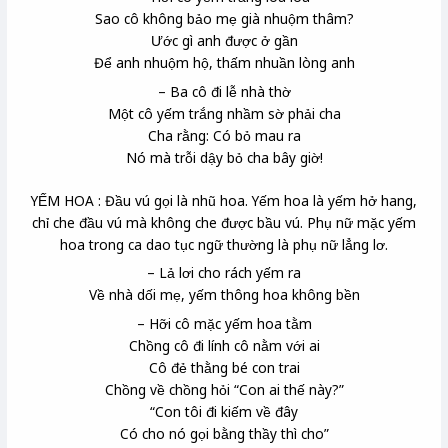
Sao cô không bảo mẹ già nhuộm thâm?
Ước gì anh được ở gần
Để anh nhuộm hộ, thấm nhuần lòng anh
– Ba cô đi lễ nhà thờ
Một cô yếm trắng nhầm sờ phải cha
Cha rằng: Có bỏ mau ra
Nó mà trỗi dậy bỏ cha bây giờ!
YẾM HOA : Đầu vú gọi là nhũ hoa. Yếm hoa là yếm hở hang,
chỉ che đầu vú mà không che được bầu vú. Phụ nữ mặc yếm
hoa trong ca dao tục ngữ thường là phụ nữ lẳng lơ.
– Lả lơi cho rách yếm ra
Về nhà dối mẹ, yếm thông hoa không bền
– Hỡi cô mặc yếm hoa tằm
Chồng cô đi lính cô nằm với ai
Cô đẻ thằng bé con trai
Chồng về chồng hỏi “Con ai thế này?”
“Con tôi đi kiếm về đây
Có cho nó gọi bằng thầy thì cho”