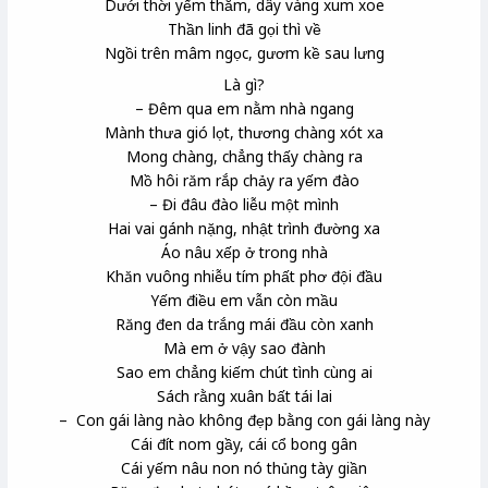
Dưới thời yếm thắm, dây vàng xum xoe
Thần linh đã gọi thì về
Ngồi trên mâm ngọc, gươm kề sau lưng
Là gì?
– Đêm qua em nằm nhà ngang
Mành thưa gió lọt, thương chàng xót xa
Mong chàng, chẳng thấy chàng ra
Mồ hôi răm rắp chảy ra yếm đào
– Đi đâu đào liễu một mình
Hai vai gánh nặng, nhật trình đường xa
Áo nâu xếp ở trong nhà
Khăn vuông nhiễu tím phất phơ đội đầu
Yếm điều em vẫn còn mầu
Răng đen da trắng mái đầu còn xanh
Mà em ở vậy sao đành
Sao em chẳng kiếm chút tình cùng ai
Sách rằng xuân bất tái lai
– Con gái làng nào không đẹp bằng con gái làng này
Cái đít nom gầy, cái cổ bong gân
Cái yếm nâu non
nó thủng tày
giần