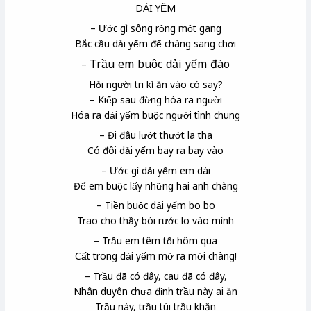
DẢI YẾM
– Ước gì sông rộng một gang
Bắc cầu dải yếm để chàng sang chơi
Trầu
em buộc dải yếm đào
–
Hỏi người tri kỉ
ăn vào có say?
– Kiếp sau đừng hóa ra người
Hóa ra dải yếm buộc người tình chung
– Đi đâu lướt thướt la tha
Có đôi dải yếm bay ra bay vào
– Ước gì dải yếm em dài
Để em buộc lấy những hai anh chàng
– Tiền buộc dải yếm bo bo
Trao cho thầy bói rước lo vào mình
– Trầu em têm
tối hôm qua
Cất trong dải yếm mở ra mời chàng!
– Trầu đã có đây, cau đã có đây,
Nhân duyên chưa định trầu này ai ăn
Trầu này, trầu túi trầu khăn