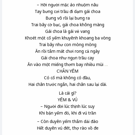
– Hỡi người mặc áo nhuộm nâu
Tay bưng cơi trầu
đi dạm gái choa
Bưng vô rồi lại bưng ra
Trai bây cờ bạc, gái choa không màng
Gái choa là gái vẻ vang
Khoét một cổ yếm khuyênh khoang ba vòng
Trai bây như con mòng mòng
Ăn rồi tắm mát chơi rong cả ngày
Gái choa như ngọn trầu cay
Ăn vào một miếng thơm bay nhiều mùi
…
CHÂN YẾM
Có cổ mà không có đầu,
Hai chân trước ngắn, hai chân sau lại dài.
Là cái gì?
YẾM & VÚ
– Người đời lúc thịnh lúc suy
Khi bận yếm đỏ, khi đi vú trần
– Còn duyên yếm thắm dải đào
Hết duyên vú đét, thợ rào
vồ đe