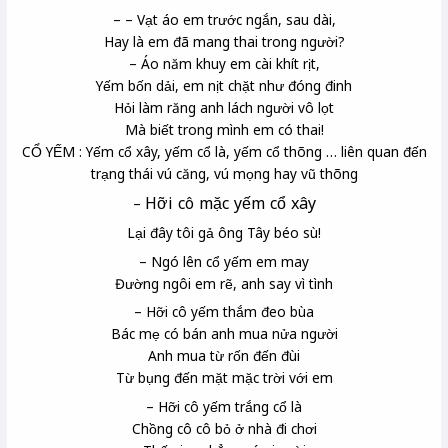
– – Vạt áo em trước ngắn, sau dài,
Hay là em đã mang thai trong người?
– Áo năm khuy em cài khít rịt,
Yếm bốn dải, em nịt chặt như đóng đinh
Hỏi làm răng
anh lách người vô lọt
Mà biết trong mình em có thai!
CỔ YẾM : Yếm cổ xây, yếm cổ là, yếm cổ thõng … liên quan đến
trạng thái vú căng, vú mọng hay vũ thõng
Hỡi cô mặc yếm cổ xây
–
Lại đây tôi gả ông Tây béo sù!
– Ngó lên cổ yếm em may
Đường ngôi em rẽ, anh say vì tình
– Hỡi cô yếm thắm đeo bùa
Bác mẹ có bán anh mua nửa người
Anh mua từ rốn đến đùi
Từ bụng đến mặt mặc trời với em
– Hỡi cô yếm trắng cổ là
Chồng cô cô bỏ ở nhà đi chơi