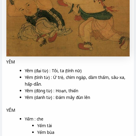
YÊM
Yêm (đại từ) : Tôi, ta (tính nữ)
Yêm (tính từ) : Ứ trệ, chìm ngập, dầm thấm, sâu-xa,
hấp-dẫn.
Yêm (động từ) : Hoạn, thiến
Yêm (danh từ) : Đám mây đùn lên
YỂM
Yểm : che
Yểm tài
Yếm bùa