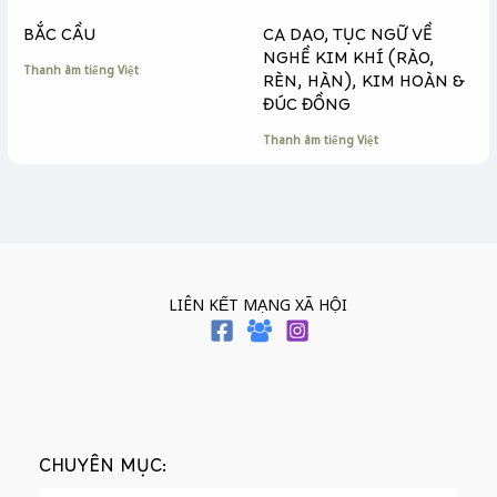
BẮC CẦU
CA DAO, TỤC NGỮ VỀ
NGHỀ KIM KHÍ (RÀO,
Thanh âm tiếng Việt
RÈN, HÀN), KIM HOÀN &
ĐÚC ĐỒNG
Thanh âm tiếng Việt
LIÊN KẾT MẠNG XÃ HỘI
CHUYÊN MỤC: