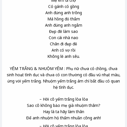
Mẹ em đi chợ
Có gánh có gồng
Anh đứng anh trông
Má hồng đỏ thắm
Anh đứng anh ngắm
Đẹp đẽ làm sao
Con cái nhà nao
Chân đi đẹp đẽ
Anh có vợ rồi
Không lẽ anh sêu.
YẾM TRẮNG & NHUỘM YẾM : Phụ nữ chưa có chồng, chưa
sinh hoạt tình dục và chưa có con thường có đầu vú nhạt màu,
ứng với yếm trắng. Nhuộm yếm trắng ám chỉ bắt đầu có quan
hệ tình dục.
– Hỡi cô yếm trắng lòa lòa
Sao cô không bảo mẹ già nhuộm thâm?
Hay là ta hãy làm thân
Ðể anh nhuộm hộ thấm nhuần công anh!
– Hỡi cô yếm trắng lòa lòa