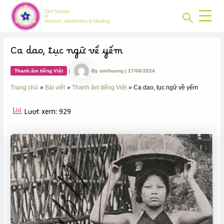
CHUYÊN
Skip
Post
MỤC:
Search
to
navigation
content
Ca dao, tục ngữ về yếm
Thanh âm tiếng Việt
|
By
omihuong
|
27/06/2024
Trang chủ
Bài viết
Thanh âm tiếng Việt
Ca dao, tục ngữ về yếm
Lượt xem: 929