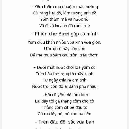
– Yếm thắm mà nhuộm màu hường
Cái răng hạt đỗ, làm tương anh đồ
Yếm thắm mà vã nước hồ
Vã đi vã lại anh đồ càng mê
Phiên chợ Bưởi
gặp cô mình
–
Yếm điều
khăn nhiễu
vừa xinh vừa giòn.
Ước gì cô hãy còn son
Để mẹ mua sắm cau tròn, trầu thơm.
– Dưới mặt nước chói lòa yếm đỏ
Trên bầu trời rạng tỏ mây xanh
Từ ngày chia rẽ em anh
Nước trời còn đó ai đành phụ nhau.
– Hỡi cô yếm đỏ lòm lòm
Lại đây tôi gả thằng còm cho cô
Thằng còm đít bé đầu to
Cô mà lấy nó, nó cho ba tiền
Trên đầu đội sắc
vua ban
–