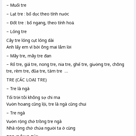
– Muối tre
– Lạt tre : bổ dọc theo tính nước
– Đốt tre : bổ ngang, theo tính hoả
– Lóng tre
Cây tre lóng
cụt lóng dài
Anh lấy em vì bởi ông mai
lắm lời
– Mây tre, mây tre đan
– Rổ tre, giá tre, nong tre, nia tre, ghế tre, giường tre, chõng
tre, rèm tre, đũa tre, tăm tre …
TRE (CÁC LOẠI TRE)
– Tre là ngà
Tối trời tôi không sợ chi
ma
Vườn hoang cũng lội, tre là ngà
cũng chui
– Tre ngà
Vườn rộng chớ trồng tre ngà
Nhà rộng chớ chứa người ta ở cùng