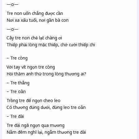
—o—
Tre non uốn chẳng được cần
Nơi xa xấu tuổi, nơi gần bà con
—o—
Cây tre non chẻ lạt
chàng ơi
Thiếp phải lòng mặc thiếp, chớ cười thiếp chi
– Tre còng
Với tay vít ngọn tre còng
Hỏi thăm anh thử trong lòng thương ai?
– Tre thẳng
– Tre oằn
Trồng tre để ngọn cheo leo
Có thương đứng dưới, đừng leo tre oằn
– Tre đài
Tre đài
ngã ngọn qua mương
Nằm đêm nghĩ lại, ngẫm thương tre đài