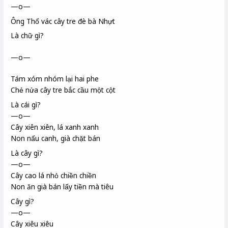
—o—
Ông Thổ vác cây tre đè bà Nhựt
Là chữ gì?
—o—
Tám xóm nhóm lại hai phe
Chẻ nửa cây tre bắc cầu một cột
Là cái gì?
—o—
Cây xiên xiên, lá xanh xanh
Non nấu canh, già chặt bán
Là cây gì?
—o—
Cây cao lá nhỏ chiền chiền
Non ăn già bán lấy tiền mà tiêu
Cây gì?
—o—
Cây xiêu xiêu