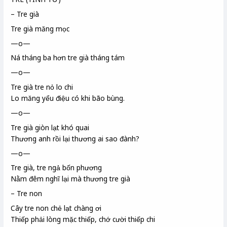
– Tre già
Tre già măng mọc
—o—
Ná
tháng ba hơn tre già tháng tám
—o—
Tre già tre nỏ
lo chi
Lo măng yểu điệu có khi bão bùng.
—o—
Tre già giòn lạt
khó quai
Thương anh rồi lại thương ai sao đành?
—o—
Tre già, tre ngả bốn phương
Nằm đêm nghĩ lại mà thương tre già
– Tre non
Cây tre non chẻ lạt chàng ơi
Thiếp phải lòng mặc thiếp, chớ cười thiếp chi