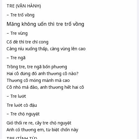
TRE (VẬN HÀNH)
– Tre trổ vồng
Măng không uốn thì tre trổ vồng
– Tre vùng
Cố đè thì tre chỉ cong
Càng níu xuống thấp, càng vùng lên cao
– Tre ngã
Trồng tre, tre ngã bốn phương
Hai cô đứng đó anh thương cô nào?
Thương cô mỏng mảnh mà cao
Cô nhỏ má đào, anh thương hết hai cô
– Tre lướt
Tre lướt cò đậu
– Tre chộ nguyệt
Gió thổi re re, cây tre chộ
nguyệt
Anh có thương em, từ biệt chốn này
TRE (TÍNH TỪ)