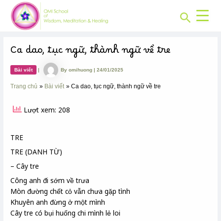
CHUYÊN
Skip
Post
MỤC:
Search
to
navigation
content
Ca dao, tục ngữ, thành ngữ về tre
Bài viết
|
By
omihuong
|
24/01/2025
Trang chủ
Bài viết
Ca dao, tục ngữ, thành ngữ về tre
Lượt xem: 208
TRE
TRE (DANH TỪ)
– Cây tre
Công anh đi sớm về trưa
Mòn đường chết cỏ vẫn chưa gặp tình
Khuyên anh đừng ở một mình
Cây tre có bụi huống chi mình lẻ loi