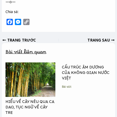
—o—
Chia sẻ:
F
M
C
a
e
o
c
s
p
TRANG TRƯỚC
TRANG SAU
e
s
y
b
e
L
Bài viết liên quan
o
n
i
o
g
n
k
e
k
CẤU TRÚC ÂM DƯƠNG
r
CỦA KHÔNG GIAN NƯỚC
VIỆT
Bài viết
HIỂU VỀ CÂY NÊU QUA CA
DAO, TỤC NGỮ VỀ CÂY
TRE