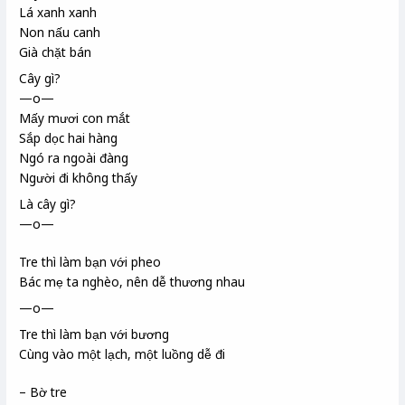
Lá xanh xanh
Non nấu canh
Già chặt bán
Cây gì?
—o—
Mấy mươi con mắt
Sắp dọc hai hàng
Ngó ra ngoài đàng
Người đi không thấy
Là cây gì?
—o—
Tre thì làm bạn với pheo
Bác mẹ ta nghèo, nên dễ thương nhau
—o—
Tre thì làm bạn với bương
Cùng vào một lạch, một luồng dễ đi
– Bờ tre