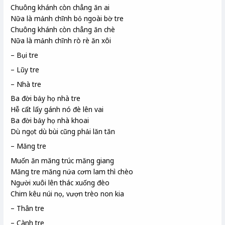
Chuông khánh
còn chẳng ăn ai
Nữa là mảnh chĩnh
bỏ ngoài bờ tre
Chuông khánh còn chẳng ăn chè
Nữa là mảnh chĩnh rò rè ăn xôi
– Bụi tre
– Lũy tre
– Nhà tre
Ba đời bảy họ nhà tre
Hễ cất lấy gánh nó đè lên vai
Ba đời bảy họ nhà khoai
Dù ngọt dù bùi cũng phải lăn tăn
– Măng tre
Muốn ăn măng
trúc măng giang
Măng tre măng nứa
cơm lam
thì chèo
Người xuôi lên thác xuống đèo
Chim kêu núi nọ, vượn
trèo non kia
– Thân tre
– Cành tre