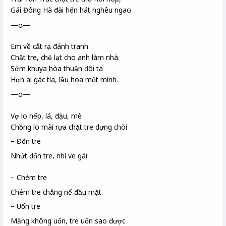
Gái Đông Hà
đãi hến hát nghêu ngao
—o—
Em về cắt rạ
đánh tranh
Chặt tre, chẻ lạt
cho anh làm nhà.
Sớm khuya hòa thuận đôi ta
Hơn ai gác tía, lầu hoa một mình.
—o—
Vợ lo nếp, lá, đậu, mè
Chồng lo mài rựa
chặt tre dựng chòi
– Đốn tre
Nhứt đốn tre, nhì ve
gái
– Chém tre
Chém tre chẳng nể đầu mặt
– Uốn tre
Măng không uốn, tre uốn sao được