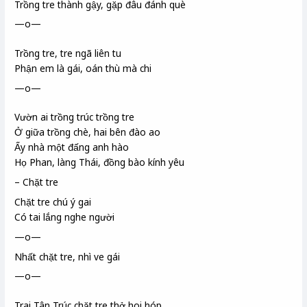
Trồng tre thành gậy, gặp đâu đánh què
—o—
Trồng tre, tre ngã liên tu
Phận em là gái, oán thù mà chi
—o—
Vườn ai trồng trúc trồng tre
Ở giữa trồng chè, hai bên đào ao
Ấy nhà một đấng anh hào
Họ Phan
, làng Thái
, đồng bào kính yêu
– Chặt tre
Chặt tre chú ý gai
Có tai lắng nghe người
—o—
Nhất chặt tre, nhì ve gái
—o—
Trai Tân Trúc
chặt tre thở hoi hóp,