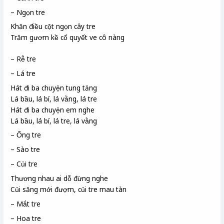
– Ngọn tre
Khăn điều
cột ngọn cây tre
Trăm gươm kề cổ quyết ve
cô nàng
– Rễ tre
– Lá tre
Hát đi ba chuyện tung tăng
Lá bầu, lá bí, lá vằng
, lá tre
Hát đi ba chuyện em nghe
Lá bầu, lá bí, lá tre, lá vằng
– Ống tre
– Sào tre
– Củi tre
Thương nhau ai dỗ đừng nghe
Củi săng
mới đượm, củi tre mau tàn
– Mắt tre
– Hoa tre