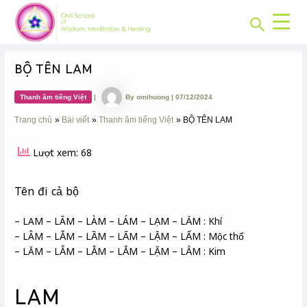
CHUYÊN
Skip
Post
MỤC:
Search
to
navigation
content
BỘ TÊN LAM
Thanh âm tiếng Việt
|
By
omihuong
|
07/12/2024
Trang chủ
Bài viết
Thanh âm tiếng Việt
BỘ TÊN LAM
Lượt xem: 68
Tên đi cả bộ
– LAM – LÃM – LÀM – LÁM – LẠM – LẢM : Khí
– LÂM – LẪM – LẦM – LẤM – LẬM – LẨM : Mộc thổ
– LĂM – LẴM – LẰM – LẮM – LẶM – LẲM : Kim
LAM