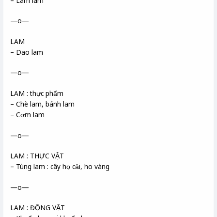
– Lam làm
—o—
LAM
– Dao lam
—o—
LAM : thực phẩm
– Chè lam, bánh lam
– Cơm lam
—o—
LAM : THỰC VẬT
– Tùng lam : cây họ cải, ho vàng
—o—
LAM : ĐỘNG VẬT