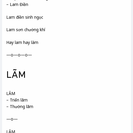
– Lam Điền
Lam điền sinh ngọc
Lam sơn chướng khí
Hay lam hay làm
—o—o—o—
LÃM
LÃM
– Triển lãm
– Thưởng lãm
—o—
LÃM