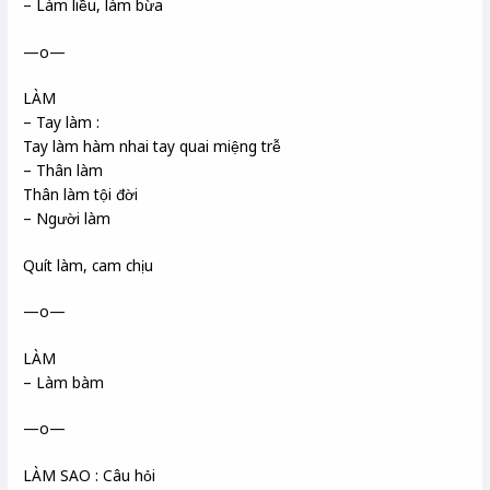
– Làm liều, làm bừa
—o—
LÀM
– Tay làm :
Tay làm hàm nhai tay quai miệng trễ
– Thân làm
Thân làm tội đời
– Người làm
Quít làm, cam chịu
—o—
LÀM
– Làm bàm
—o—
LÀM SAO : Câu hỏi