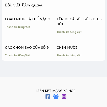
b
e
L
Bài viết liên quan
o
n
i
o
g
n
k
e
k
LOẠN NHỊP LÀ THẾ NÀO ?
TÊN ĐI CẢ BỘ : BÙI – BỤI –
r
BÚI
Thanh âm tiếng Việt
Thanh âm tiếng Việt
CÁC CHÒM SAO CỦA SỐ 9
CHÍN MƯỜI
Thanh âm tiếng Việt
Thanh âm tiếng Việt
LIÊN KẾT MẠNG XÃ HỘI