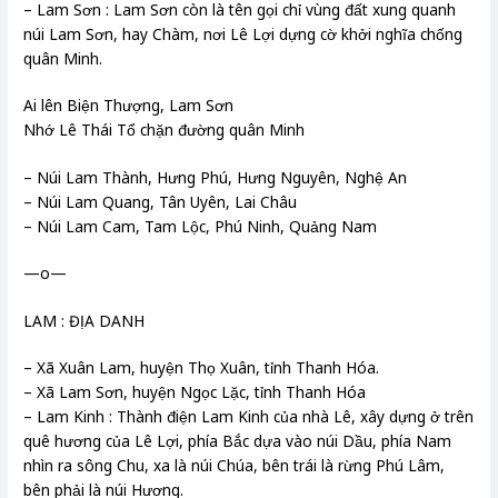
– Lam Sơn : Lam Sơn còn là tên gọi chỉ vùng đất xung quanh
núi Lam Sơn, hay Chàm, nơi Lê Lợi dựng cờ khởi nghĩa chống
quân Minh.
Ai lên Biện Thượng, Lam Sơn
Nhớ Lê Thái Tổ chặn đường quân Minh
– Núi Lam Thành, Hưng Phú, Hưng Nguyên, Nghệ An
– Núi Lam Quang, Tân Uyên, Lai Châu
– Núi Lam Cam, Tam Lộc, Phú Ninh, Quảng Nam
—o—
LAM : ĐỊA DANH
– Xã Xuân Lam, huyện Thọ Xuân, tỉnh Thanh Hóa.
– Xã Lam Sơn, huyện Ngọc Lặc, tỉnh Thanh Hóa
– Lam Kinh : Thành điện Lam Kinh của nhà Lê, xây dựng ở trên
quê hương của Lê Lợi, phía Bắc dựa vào núi Dầu, phía Nam
nhìn ra sông Chu, xa là núi Chúa, bên trái là rừng Phú Lâm,
bên phải là núi Hương.