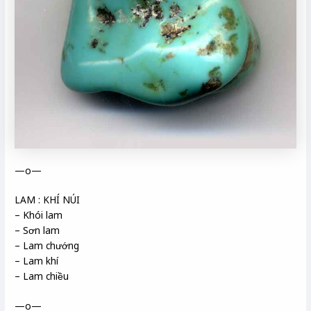
—o—
LAM : KHÍ NÚI
– Khói lam
– Sơn lam
– Lam chướng
– Lam khí
– Lam chiều
—o—