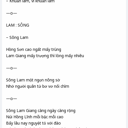
– Khuẩn lam, vi khuẩn lam
—o—
LAM : SÔNG
– Sông Lam
Hồng Sơn cao ngất mấy trùng
Lam Giang mấy trượng thì lòng mấy nhiêu
—o—
Sông Lam một ngọn nông sờ
Nhớ người quân tử bơ vơ nổi chìm
—o—
Sông Lam Giang càng ngày càng rộng
Núi Hồng Lĩnh mỗi bậc mỗi cao
Bấy lâu nay nguyệt tỏ với đào