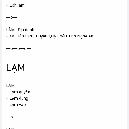
– Lịch lãm
—o—
LÃM : Địa danh
– Xã Diên Lãm, Huyện Quỳ Châu, tỉnh Nghệ An
—o—o—o—
LẠM
LẠM
– Lạm quyền
– Lạm dụng
– Lạm vào
—o—
LẠM