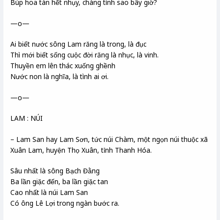
Búp hoa tàn hết nhụy, chàng tính sao bây giờ?
—o—
Ai biết nước sông Lam răng là trong, là đục
Thì mới biết sống cuộc đời răng là nhục, là vinh.
Thuyền em lên thác xuống ghềnh
Nước non là nghĩa, là tình ai ơi.
—o—
LAM : NÚI
– Lam San hay Lam Sơn, tức núi Chàm, một ngọn núi thuộc xã
Xuân Lam, huyện Thọ Xuân, tỉnh Thanh Hóa.
Sâu nhất là sông Bạch Đằng
Ba lần giặc đến, ba lần giặc tan
Cao nhất là núi Lam San
Có ông Lê Lợi trong ngàn bước ra.