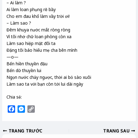
– Ai làm ?
Ai làm loan phụng rẽ bầy
Cho em đau khổ làm vầy trời ơi!
– Làm sao ?
Đêm khuya nước mắt ròng ròng
Vì tôi nhớ chữ loan phòng còn xa
Làm sao hiệp mặt đôi ta
Đặng tôi báo hiếu mẹ cha bên mình
—o—
Bến hiền thuyền đậu
Bến dữ thuyền lui
Ngọn nước chảy ngược, thời ai bỏ sào xuôi
Làm sao ta với bạn còn tới lui dài ngày
Chia sẻ:
F
M
C
a
e
o
c
s
p
TRANG TRƯỚC
TRANG SAU
e
s
y