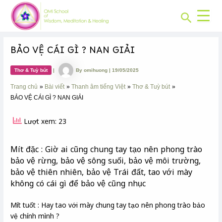
CHUYÊN
Skip
Post
MỤC:
Search
to
navigation
content
BẢO VỆ CÁI GÌ ? NAN GIẢI
Thơ & Tuỳ bút
|
By
omihuong
|
19/05/2025
Trang chủ
Bài viết
Thanh âm tiếng Việt
Thơ & Tuỳ bút
BẢO VỆ CÁI GÌ ? NAN GIẢI
Lượt xem: 23
Mít đặc : Giờ ai cũng chung tay tạo nên phong trào
bảo vệ rừng, bảo vệ sông suối, bảo vệ môi trường,
bảo vệ thiên nhiên, bảo vệ Trái đất, tao với mày
không có cái gì để bảo vệ cũng nhục
Mít tuốt : Hay tao với mày chung tay tạo nên phong trào bảo
vệ chính mình ?