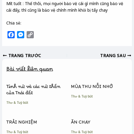
Mít tuốt : Thế thôi, mọi người bảo vệ cái gì mình cũng bảo vệ
cái đấy, thì cũng là bảo vệ chính mình khỏi bị tẩy chay
Chia sẻ:
F
M
C
a
e
o
c
s
p
TRANG TRƯỚC
TRANG SAU
e
s
y
b
e
L
Bài viết liên quan
o
n
i
o
g
n
k
e
k
Tính nữ và các nữ thần
MÙA THU NỖI NHỚ
r
của Trái đất
Thơ & Tuỳ bút
Thơ & Tuỳ bút
TRẢI NGHIỆM
ĂN CHAY
Thơ & Tuỳ bút
Thơ & Tuỳ bút